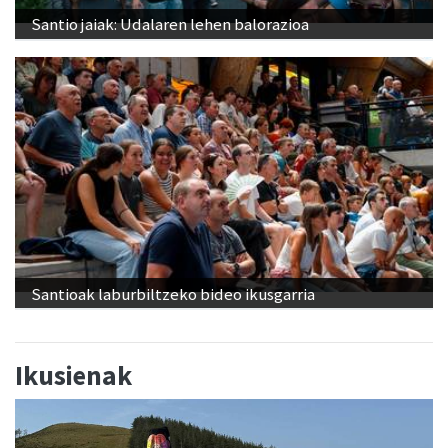
Santio jaiak: Udalaren lehen balorazioa
Santioak laburbiltzeko bideo ikusgarria
Ikusienak