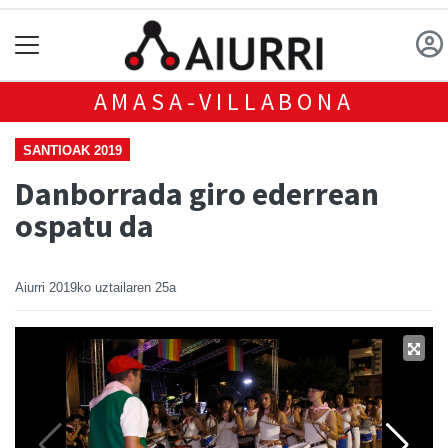
AMASA-VILLABONA
SANTIOAK 2019
Danborrada giro ederrean
ospatu da
Aiurri
2019ko uztailaren 25a