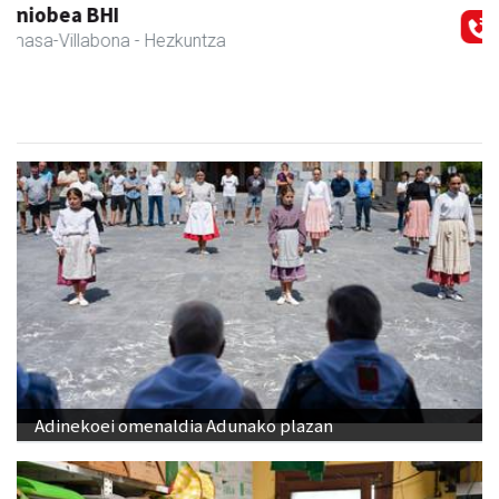
Amane
Amasa-Villabona
- Arropa-dendak
Adinekoei omenaldia Adunako plazan