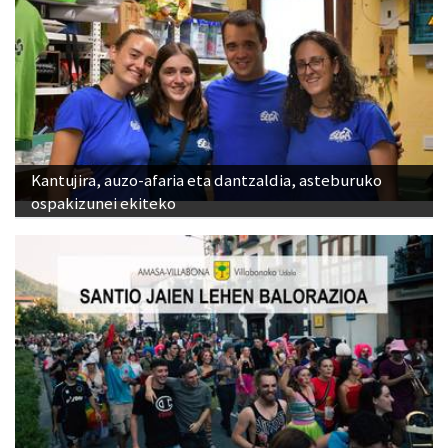
Kantujira, auzo-afaria eta dantzaldia, asteburuko
ospakizunei ekiteko