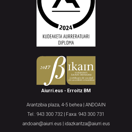
Aiurri.eus - Erroitz BM
Arantzibia plaza, 4-5 behea | ANDOAIN
Tel.: 943 300 732 | Faxa: 943 300 731
andoain@aiurri.eus | idazkaritza@aiurri.eus