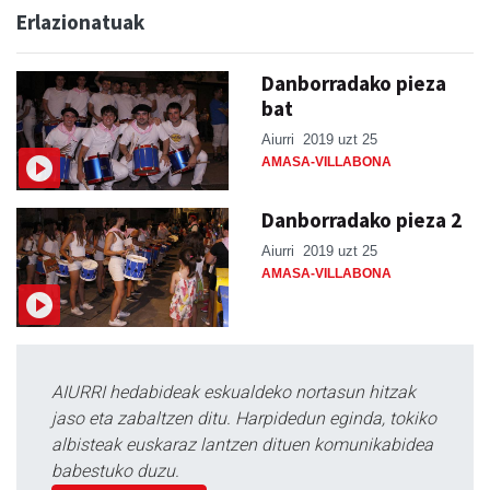
Erlazionatuak
Danborradako pieza
bat
Aiurri
2019 uzt 25
AMASA-VILLABONA
Danborradako pieza 2
Aiurri
2019 uzt 25
AMASA-VILLABONA
AIURRI hedabideak eskualdeko nortasun hitzak
jaso eta zabaltzen ditu. Harpidedun eginda, tokiko
albisteak euskaraz lantzen dituen komunikabidea
babestuko duzu.