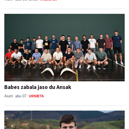
Babes zabala jaso du Ansak
Aiurri
abu 07
URNIETA