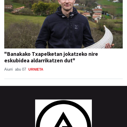
"Banakako Txapelketan jokatzeko nire
eskubidea aldarrikatzen dut"
Aiurri
abu 07
URNIETA