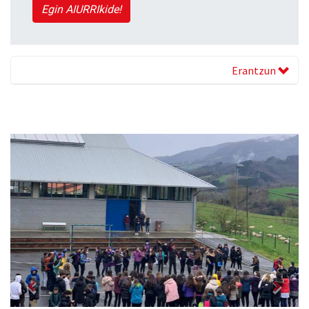
Egin AIURRIkide!
Erantzun
Previous
Next