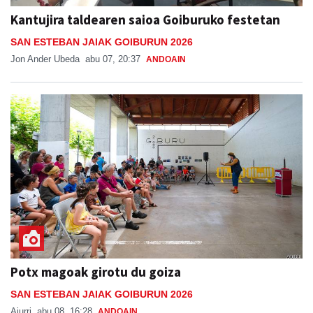
Kantujira taldearen saioa Goiburuko festetan
SAN ESTEBAN JAIAK GOIBURUN 2026
Jon Ander Ubeda
abu 07, 20:37
ANDOAIN
Potx magoak girotu du goiza
SAN ESTEBAN JAIAK GOIBURUN 2026
Aiurri
abu 08, 16:28
ANDOAIN