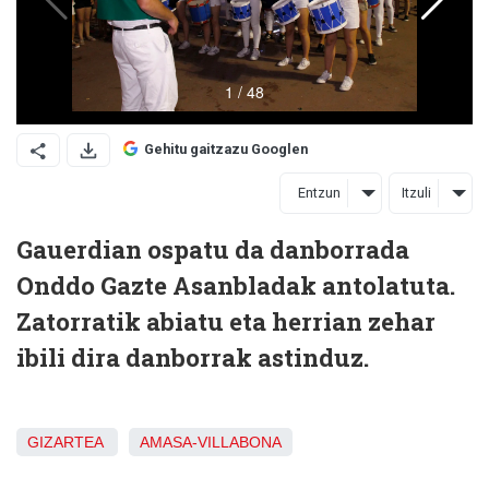
Gehitu gaitzazu Googlen
Entzun
Itzuli
Gauerdian ospatu da danborrada
Onddo Gazte Asanbladak antolatuta.
Zatorratik abiatu eta herrian zehar
ibili dira danborrak astinduz.
GIZARTEA
AMASA-VILLABONA