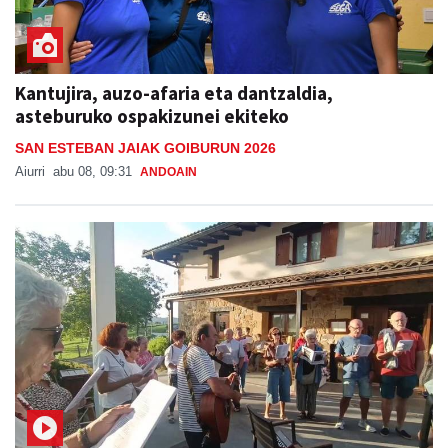
Kantujira, auzo-afaria eta dantzaldia,
asteburuko ospakizunei ekiteko
SAN ESTEBAN JAIAK GOIBURUN 2026
Aiurri
abu 08, 09:31
ANDOAIN