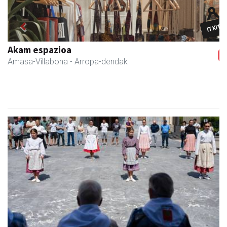
Previous
Next
Erniobea BHI
Amasa-Villabona
- Hezkuntza