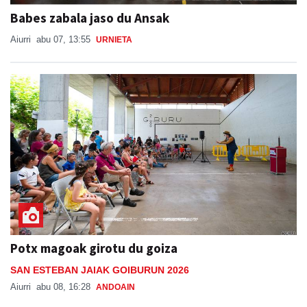
Babes zabala jaso du Ansak
Aiurri
abu 07, 13:55
URNIETA
Potx magoak girotu du goiza
SAN ESTEBAN JAIAK GOIBURUN 2026
Aiurri
abu 08, 16:28
ANDOAIN