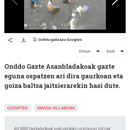
Gehitu gaitzazu Googlen
Entzun
Itzuli
Onddo Gazte Asanbladakoak gazte
eguna ospatzen ari dira gaurkoan eta
goiza baltsa jaitsierarekin hasi dute.
GIZARTEA
AMASA-VILLABONA
AIURRI hedabideak eskualdeko nortasun hitzak