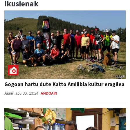
Ikusienak
Gogoan hartu dute Katto Amilibia kultur eragilea
Aiurri
abu 08, 13:24
ANDOAIN