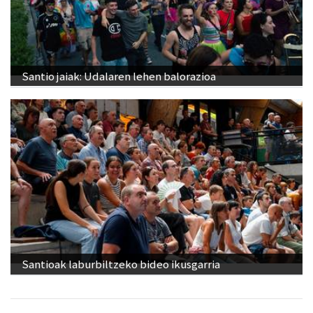
Santio jaiak: Udalaren lehen balorazioa
Santioak laburbiltzeko bideo ikusgarria