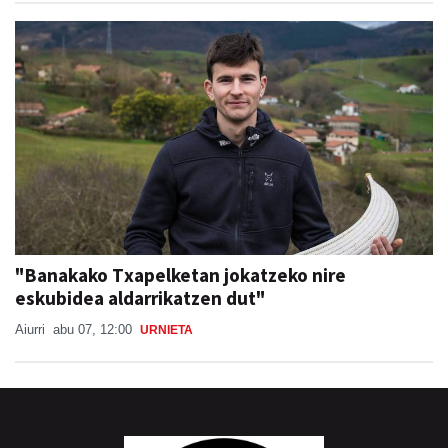
"Banakako Txapelketan jokatzeko nire
eskubidea aldarrikatzen dut"
Aiurri
abu 07, 12:00
URNIETA