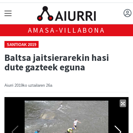
AMASA-VILLABONA
SANTIOAK 2019
Baltsa jaitsierarekin hasi
dute gazteek eguna
Aiurri
2019ko uztailaren 26a