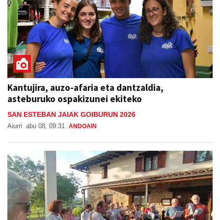
Kantujira, auzo-afaria eta dantzaldia,
asteburuko ospakizunei ekiteko
SAN ESTEBAN JAIAK GOIBURUN 2026
Aiurri
abu 08, 09:31
ANDOAIN