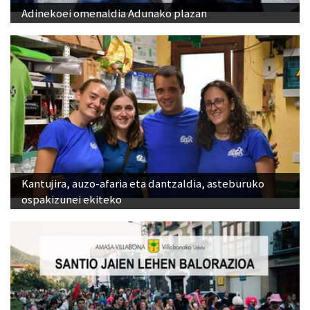
Adinekoei omenaldia Adunako plazan
Kantujira, auzo-afaria eta dantzaldia, asteburuko
ospakizunei ekiteko