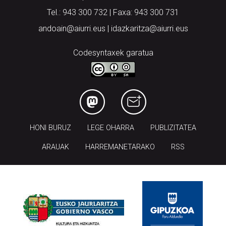
Tel.: 943 300 732 | Faxa: 943 300 731
andoain@aiurri.eus | idazkaritza@aiurri.eus
Codesyntaxek garatua
HONI BURUZ
LEGE OHARRA
PUBLIZITATEA
ARAUAK
HARREMANETARAKO
RSS