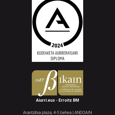
Aiurri.eus - Erroitz BM
Arantzibia plaza, 4-5 behea | ANDOAIN