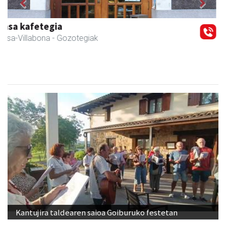
Previous
Next
Iraola aholkularitza
Amasa-Villabona
- Abokatuak
Kantujira taldearen saioa Goiburuko festetan