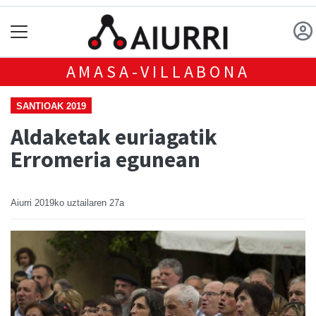
AMASA-VILLABONA
SANTIOAK 2019
Aldaketak euriagatik
Erromeria egunean
Aiurri
2019ko uztailaren 27a