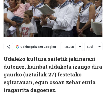
Entzun
Itzuli
Gehitu gaitzazu Googlen
Udaleko kultura sailetik jakinarazi
dutenez, hainbat aldaketa izango dira
gaurko (uztailak 27) festetako
egitarauan, egun osoan zehar euria
iragarrita dagoenez.