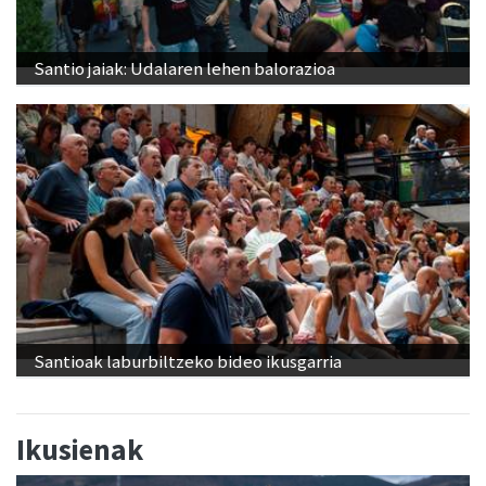
Santio jaiak: Udalaren lehen balorazioa
Santioak laburbiltzeko bideo ikusgarria
Ikusienak