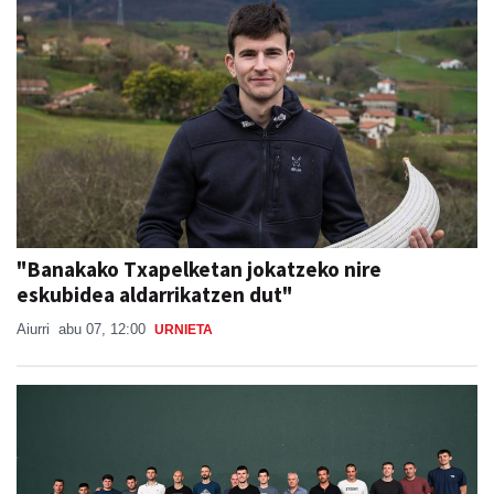
"Banakako Txapelketan jokatzeko nire
eskubidea aldarrikatzen dut"
Aiurri
abu 07, 12:00
URNIETA