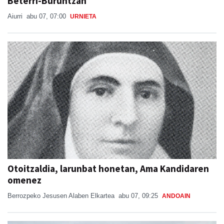
Beterri-Buruntzan
Aiurri
abu 07, 07:00
URNIETA
Otoitzaldia, larunbat honetan, Ama Kandidaren
omenez
Berrozpeko Jesusen Alaben Elkartea
abu 07, 09:25
ANDOAIN