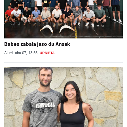
Babes zabala jaso du Ansak
Aiurri
abu 07, 13:55
URNIETA