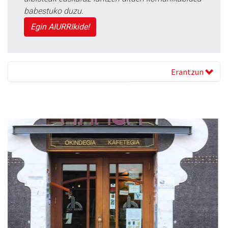
babestuko duzu.
Egin AIURRIkide!
Erantzun