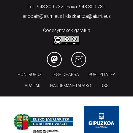
Tel.: 943 300 732 | Faxa: 943 300 731
andoain@aiurri.eus | idazkaritza@aiurri.eus
Codesyntaxek garatua
HONI BURUZ
LEGE OHARRA
PUBLIZITATEA
ARAUAK
HARREMANETARAKO
RSS