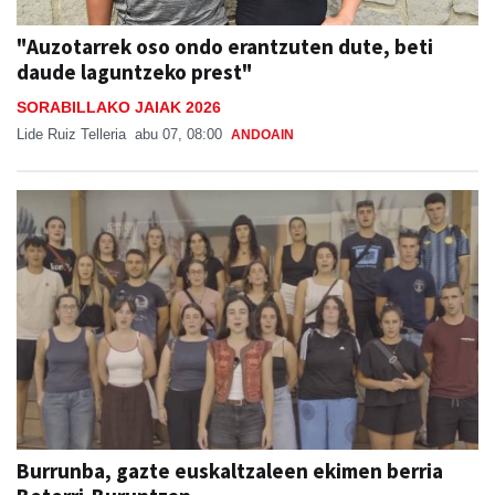
"Auzotarrek oso ondo erantzuten dute, beti
daude laguntzeko prest"
SORABILLAKO JAIAK 2026
Lide Ruiz Telleria
abu 07, 08:00
ANDOAIN
Burrunba, gazte euskaltzaleen ekimen berria