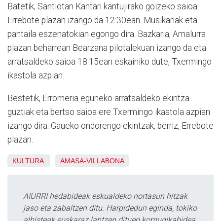
Batetik, Santiotan Kantari kantujirako goizeko saioa
Errebote plazan izango da 12:30ean. Musikariak eta
pantaila eszenatokian egongo dira. Bazkaria, Amalurra
plazan beharrean Bearzana pilotalekuan izango da eta
arratsaldeko saioa 18:15ean eskainiko dute, Txermingo
ikastola azpian.
Bestetik, Erromeria eguneko arratsaldeko ekintza
guztiak eta bertso saioa ere Txermingo ikastola azpian
izango dira. Gaueko ondorengo ekintzak, berriz, Errebote
plazan.
KULTURA
AMASA-VILLABONA
AIURRI hedabideak eskualdeko nortasun hitzak
jaso eta zabaltzen ditu. Harpidedun eginda, tokiko
albisteak euskaraz lantzen dituen komunikabidea