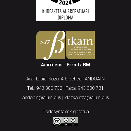
Aiurri.eus - Erroitz BM
Arantzibia plaza, 4-5 behea | ANDOAIN
Tel.: 943 300 732 | Faxa: 943 300 731
andoain@aiurri.eus | idazkaritza@aiurri.eus
Codesyntaxek garatua