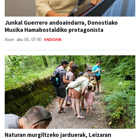
Junkal Guerrero andoaindarra, Donostiako
Musika Hamabostaldiko protagonista
Aiurri
abu 05, 07:00
ANDOAIN
Naturan murgiltzeko jarduerak, Leizaran