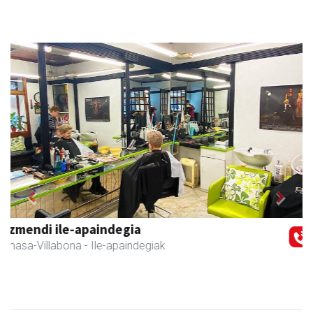
Previous
Next
Sahatsa belar-denda eta dietetika zentrua
Amasa-Villabona
- Belar-denda