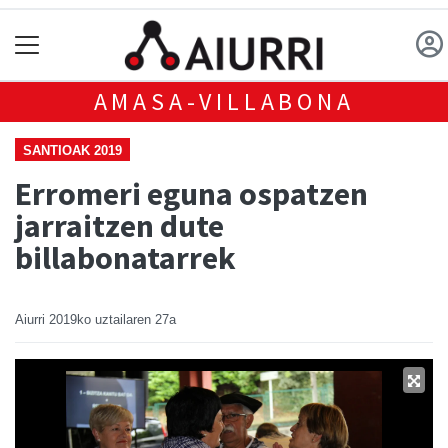
AMASA-VILLABONA
SANTIOAK 2019
Erromeri eguna ospatzen
jarraitzen dute
billabonatarrek
Aiurri
2019ko uztailaren 27a