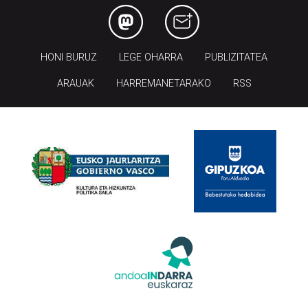
HONI BURUZ
LEGE OHARRA
PUBLIZITATEA
ARAUAK
HARREMANETARAKO
RSS