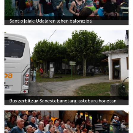
Santio jaiak: Udalaren lehen balorazioa
Bus zerbitzua Sanestebanetara, asteburu honetan