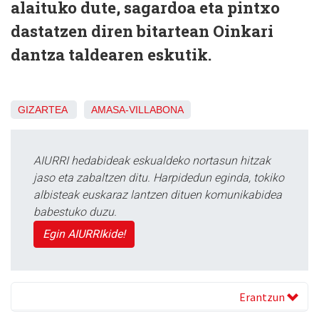
alaituko dute, sagardoa eta pintxo
dastatzen diren bitartean Oinkari
dantza taldearen eskutik.
GIZARTEA
AMASA-VILLABONA
AIURRI hedabideak eskualdeko nortasun hitzak
jaso eta zabaltzen ditu. Harpidedun eginda, tokiko
albisteak euskaraz lantzen dituen komunikabidea
babestuko duzu.
Egin AIURRIkide!
Erantzun