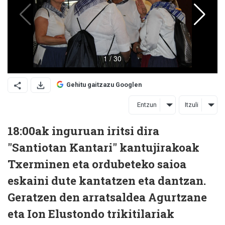
Gehitu gaitzazu Googlen
Entzun
Itzuli
18:00ak inguruan iritsi dira
"Santiotan Kantari" kantujirakoak
Txerminen eta ordubeteko saioa
eskaini dute kantatzen eta dantzan.
Geratzen den arratsaldea Agurtzane
eta Ion Elustondo trikitilariak