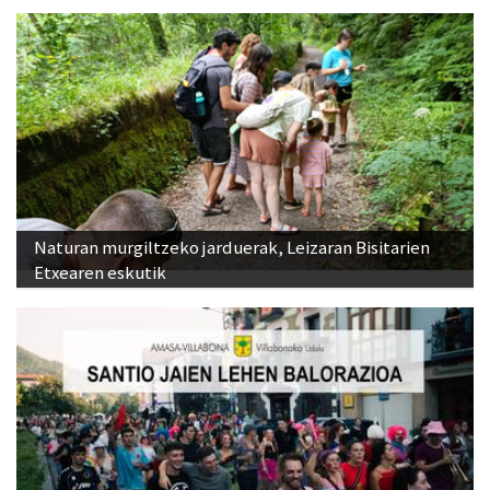
Naturan murgiltzeko jarduerak, Leizaran Bisitarien
Etxearen eskutik