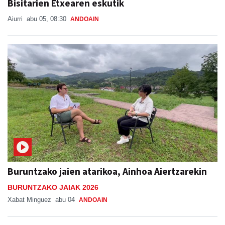
Bisitarien Etxearen eskutik
Aiurri
abu 05, 08:30
ANDOAIN
Buruntzako jaien atarikoa, Ainhoa Aiertzarekin
BURUNTZAKO JAIAK 2026
Xabat Minguez
abu 04
ANDOAIN