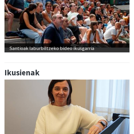
Santioak laburbiltzeko bideo ikusgarria
Ikusienak