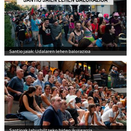
Santio jaiak: Udalaren lehen balorazioa
Santioak laburbiltzeko bideo ikusgarria