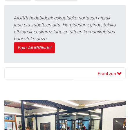
AIURRI hedabideak eskualdeko nortasun hitzak
jaso eta zabaltzen ditu. Harpidedun eginda, tokiko
albisteak euskaraz lantzen dituen komunikabidea
babestuko duzu.
Egin AIURRIkide!
Erantzun