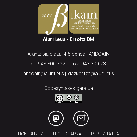
Aiurri.eus - Erroitz BM
Arantzibia plaza, 4-5 behea | ANDOAIN
Tel.: 943 300 732 | Faxa: 943 300 731
andoain@aiurri.eus | idazkaritza@aiurri.eus
Codesyntaxek garatua
HONI BURUZ
LEGE OHARRA
PUBLIZITATEA