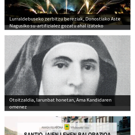
Lurraldebuseko zerbitzu bereziak, Donostiako Aste
Nagusiko su-artifizialez gozatu ahal izateko
Otoitzaldia, larunbat honetan, Ama Kandidaren
omenez