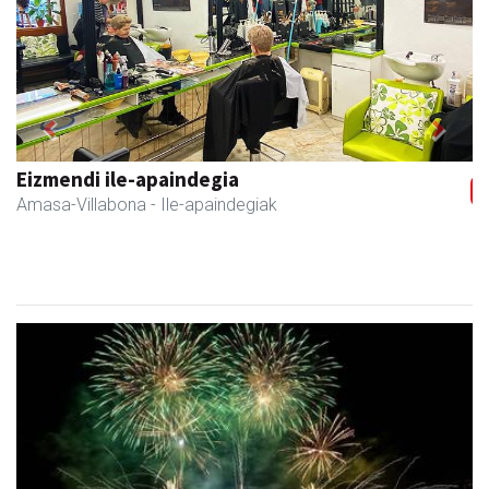
Previous
Next
Arindu fisioterapia eta osteopatia
Amasa-Villabona
- Fisioterapia