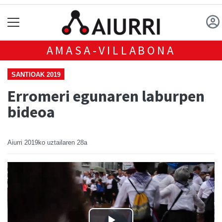
AMASA-VILLABONA
SANTIOAK 2019
Erromeri egunaren laburpen
bideoa
Aiurri
2019ko uztailaren 28a