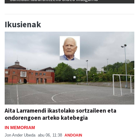
Ikusienak
Aita Larramendi ikastolako sortzaileen eta
ondorengoen arteko katebegia
IN MEMORIAM
Jon Ander Ubeda
abu 06, 11:38
ANDOAIN