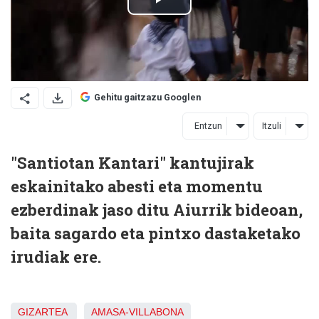
Gehitu gaitzazu Googlen
Entzun
Itzuli
"Santiotan Kantari" kantujirak
eskainitako abesti eta momentu
ezberdinak jaso ditu Aiurrik bideoan,
baita sagardo eta pintxo dastaketako
irudiak ere.
GIZARTEA
AMASA-VILLABONA