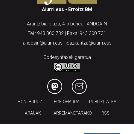
Aiurri.eus - Erroitz BM
Arantzibia plaza, 4-5 behea | ANDOAIN
Tel.: 943 300 732 | Faxa: 943 300 731
andoain@aiurri.eus | idazkaritza@aiurri.eus
Codesyntaxek garatua
HONI BURUZ
LEGE OHARRA
PUBLIZITATEA
ARAUAK
HARREMANETARAKO
RSS