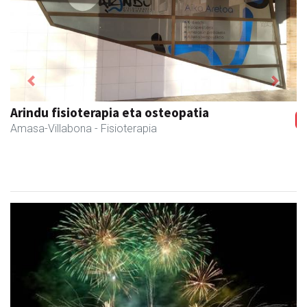
Previous
Next
Eizmendi anaiak
Amasa-Villabona
- Armategia