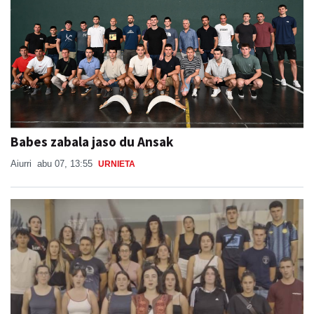
Babes zabala jaso du Ansak
Aiurri
abu 07, 13:55
URNIETA