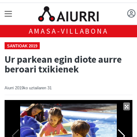
AMASA-VILLABONA
SANTIOAK 2019
Ur parkean egin diote aurre
beroari txikienek
Aiurri
2019ko uztailaren 31