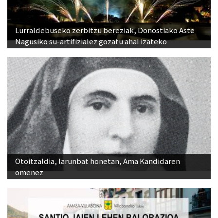
Lurraldebuseko zerbitzu bereziak, Donostiako Aste
Nagusiko su-artifizialez gozatu ahal izateko
Otoitzaldia, larunbat honetan, Ama Kandidaren
omenez