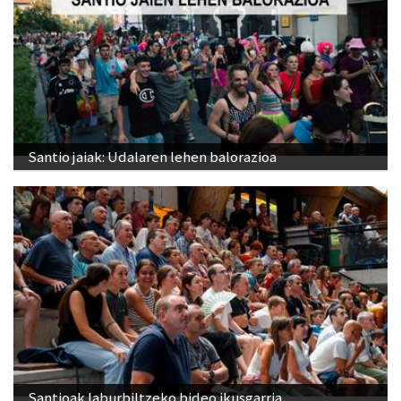
Santio jaiak: Udalaren lehen balorazioa
Santioak laburbiltzeko bideo ikusgarria