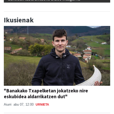
Ikusienak
"Banakako Txapelketan jokatzeko nire
eskubidea aldarrikatzen dut"
Aiurri
abu 07, 12:00
URNIETA