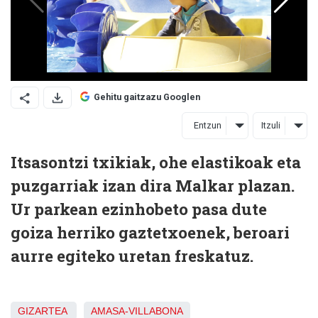
Gehitu gaitzazu Googlen
Entzun
Itzuli
Itsasontzi txikiak, ohe elastikoak eta
puzgarriak izan dira Malkar plazan.
Ur parkean ezinhobeto pasa dute
goiza herriko gaztetxoenek, beroari
aurre egiteko uretan freskatuz.
GIZARTEA
AMASA-VILLABONA