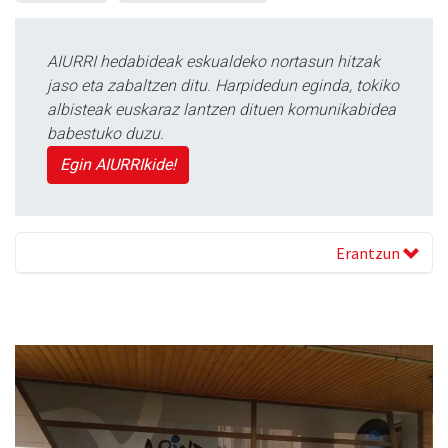
AIURRI hedabideak eskualdeko nortasun hitzak
jaso eta zabaltzen ditu. Harpidedun eginda, tokiko
albisteak euskaraz lantzen dituen komunikabidea
babestuko duzu.
Egin AIURRIkide!
Erantzun