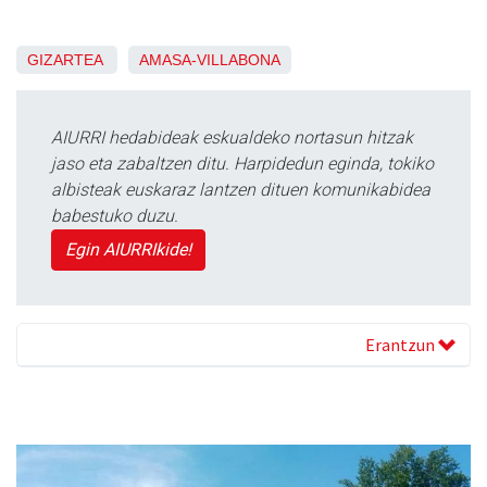
GIZARTEA
AMASA-VILLABONA
AIURRI hedabideak eskualdeko nortasun hitzak
jaso eta zabaltzen ditu. Harpidedun eginda, tokiko
albisteak euskaraz lantzen dituen komunikabidea
babestuko duzu.
Egin AIURRIkide!
Erantzun