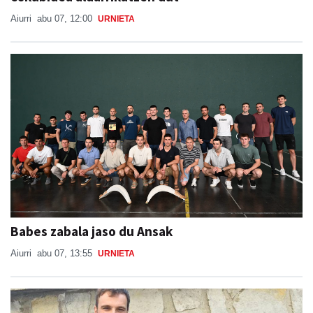
Aiurri
abu 07, 12:00
URNIETA
Babes zabala jaso du Ansak
Aiurri
abu 07, 13:55
URNIETA