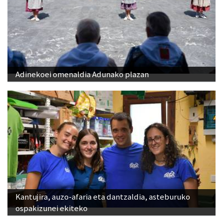
Adinekoei omenaldia Adunako plazan
Kantujira, auzo-afaria eta dantzaldia, asteburuko
ospakizunei ekiteko