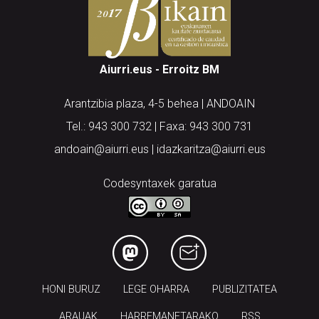
Aiurri.eus - Erroitz BM
Arantzibia plaza, 4-5 behea | ANDOAIN
Tel.: 943 300 732 | Faxa: 943 300 731
andoain@aiurri.eus | idazkaritza@aiurri.eus
Codesyntaxek garatua
HONI BURUZ
LEGE OHARRA
PUBLIZITATEA
ARAUAK
HARREMANETARAKO
RSS