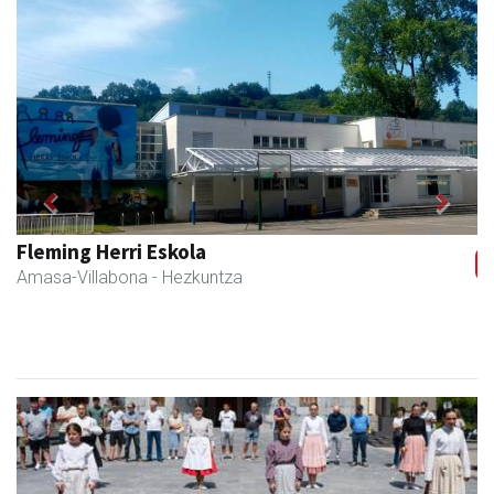
Previous
Next
Zubimusu Ikastola
Amasa-Villabona
- Hezkuntza