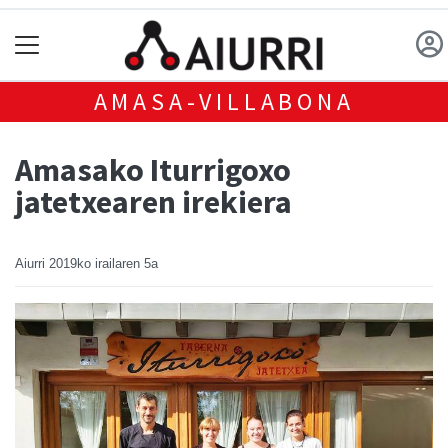
AMASA-VILLABONA
Amasako Iturrigoxo
jatetxearen irekiera
Aiurri
2019ko irailaren 5a