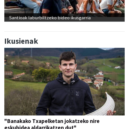
Santioak laburbiltzeko bideo ikusgarria
Ikusienak
"Banakako Txapelketan jokatzeko nire
eskubidea aldarrikatzen dut"