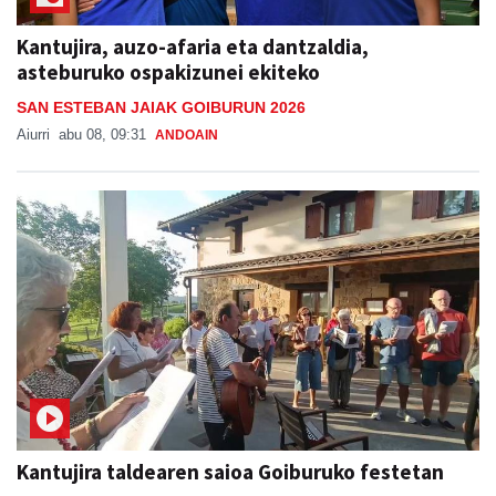
Kantujira, auzo-afaria eta dantzaldia,
asteburuko ospakizunei ekiteko
SAN ESTEBAN JAIAK GOIBURUN 2026
Aiurri
abu 08, 09:31
ANDOAIN
Kantujira taldearen saioa Goiburuko festetan