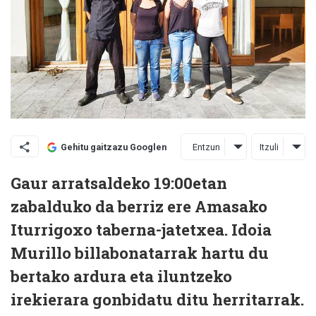
Entzun
Itzuli
Gehitu gaitzazu Googlen
Gaur arratsaldeko 19:00etan
zabalduko da berriz ere Amasako
Iturrigoxo taberna-jatetxea. Idoia
Murillo billabonatarrak hartu du
bertako ardura eta iluntzeko
irekierara gonbidatu ditu herritarrak.