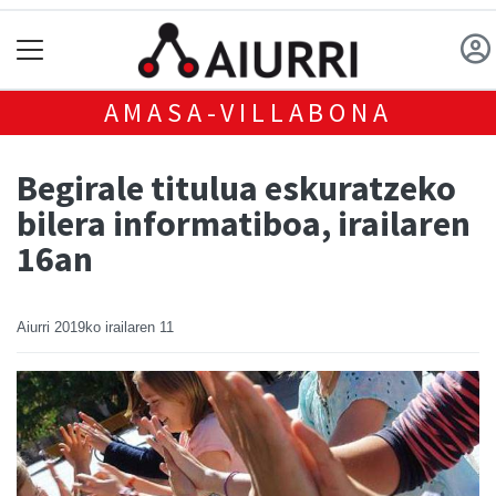
AMASA-VILLABONA
Begirale titulua eskuratzeko
bilera informatiboa, irailaren
16an
Aiurri
2019ko irailaren 11