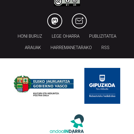
HONI BURUZ
LEGE OHARRA
PUBLIZITATEA
ARAUAK
HARREMANETARAKO
RSS