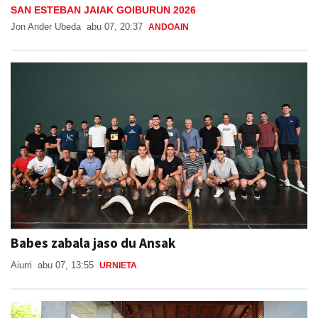
SAN ESTEBAN JAIAK GOIBURUN 2026
Jon Ander Ubeda
abu 07, 20:37
ANDOAIN
Babes zabala jaso du Ansak
Aiurri
abu 07, 13:55
URNIETA