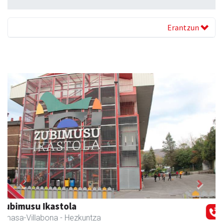
Erantzun
Previous
Next
Eizmendi ile-apaindegia
Amasa-Villabona
- Ile-apaindegiak