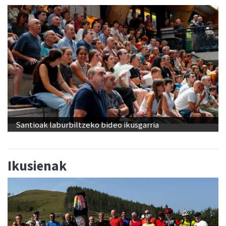
Santioak laburbiltzeko bideo ikusgarria
Ikusienak