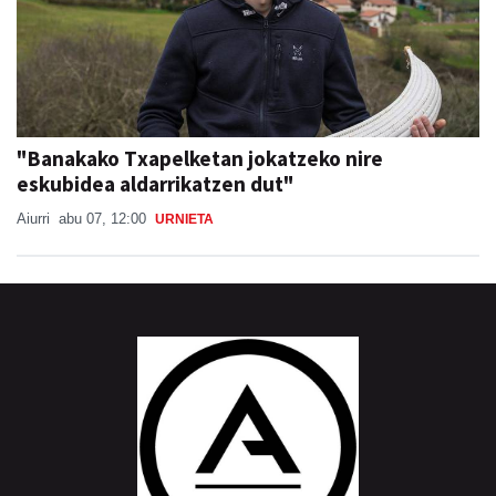
"Banakako Txapelketan jokatzeko nire
eskubidea aldarrikatzen dut"
Aiurri
abu 07, 12:00
URNIETA