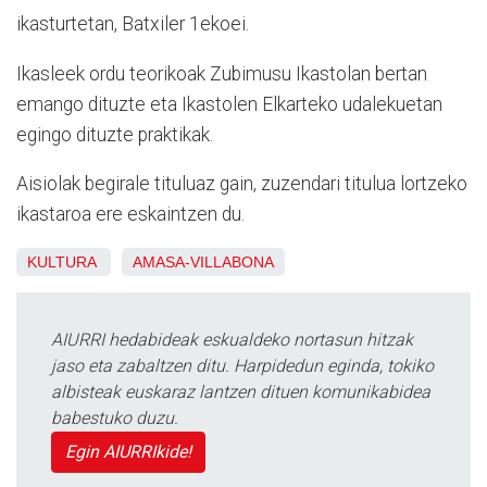
ikasturtetan, Batxiler 1ekoei.
Ikasleek ordu teorikoak Zubimusu Ikastolan bertan
emango dituzte eta Ikastolen Elkarteko udalekuetan
egingo dituzte praktikak.
Aisiolak begirale tituluaz gain, zuzendari titulua lortzeko
ikastaroa ere eskaintzen du.
KULTURA
AMASA-VILLABONA
AIURRI hedabideak eskualdeko nortasun hitzak
jaso eta zabaltzen ditu. Harpidedun eginda, tokiko
albisteak euskaraz lantzen dituen komunikabidea
babestuko duzu.
Egin AIURRIkide!