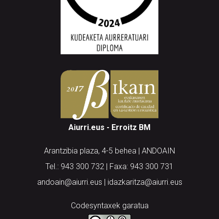
Aiurri.eus - Erroitz BM
Arantzibia plaza, 4-5 behea | ANDOAIN
Tel.: 943 300 732 | Faxa: 943 300 731
andoain@aiurri.eus | idazkaritza@aiurri.eus
Codesyntaxek garatua