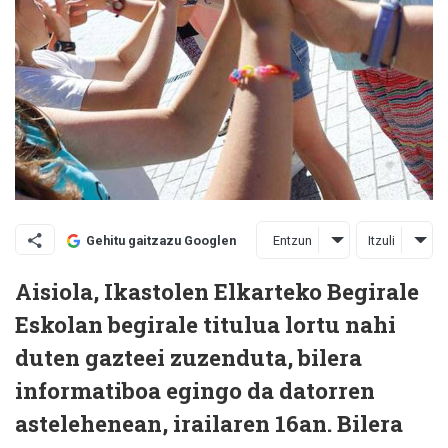
Entzun
Itzuli
Gehitu gaitzazu Googlen
Aisiola, Ikastolen Elkarteko Begirale
Eskolan begirale titulua lortu nahi
duten gazteei zuzenduta, bilera
informatiboa egingo da datorren
astelehenean, irailaren 16an. Bilera