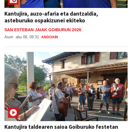
Kantujira, auzo-afaria eta dantzaldia,
asteburuko ospakizunei ekiteko
SAN ESTEBAN JAIAK GOIBURUN 2026
Aiurri
abu 08, 09:31
ANDOAIN
Kantujira taldearen saioa Goiburuko festetan