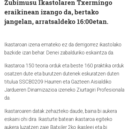
Zubimusu Ikastolaren Txermingo
eraikinean izango da, bertako
jangelan, arratsaldeko 16:00etan.
Ikastaroan izena emateko ez da derrigorrez ikastolako
bazkide izan behar. Denei zabalduriko eskaintza da.
Ikastaroa 150 teoria orduk eta beste 160 praktika orduk
osatzen dute eta burutzen dutenek eskuratzen duten
titulua SSCB0209 Haurren eta Gazteen Aisialdiko
Jardueren Dinamizazioa izeneko Ziurtagiri Profesionala
da.
Ikastaroaren datak zehazteko daude, baina bi aukera
eskaini ohi dira. Ikasturte batean ikastaroa egiteko
aukera luzatzen zaie Batxiler 2ko ikasleei eta bi