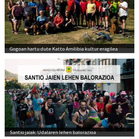
Gogoan hartu dute Katto Amilibia kultur eragilea
Santio jaiak: Udalaren lehen balorazioa