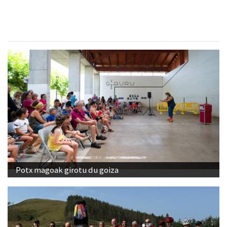
Potx magoak girotu du goiza