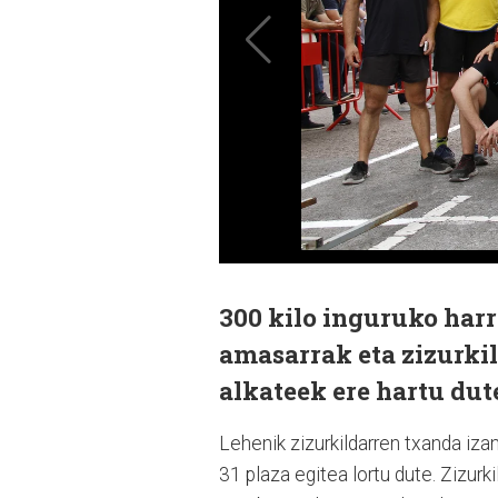
300 kilo inguruko harri
amasarrak eta zizurkil
alkateek ere hartu dut
Lehenik zizurkildarren txanda izan
31 plaza egitea lortu dute. Zizurki