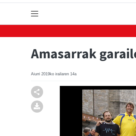
Amasarrak garaile
Aiurri
2019ko irailaren 14a