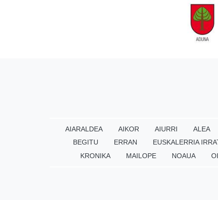
AIARALDEA
AIKOR
AIURRI
ALEA
BEGITU
ERRAN
EUSKALERRIA IRRA
KRONIKA
MAILOPE
NOAUA
O