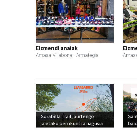
Eizmendi anaiak
Eizme
Amasa-Villabona
- Armategia
Amasa
Sorabilla Trail, aurtengo
Sant
jaietako berrikuntza nagusia
balo