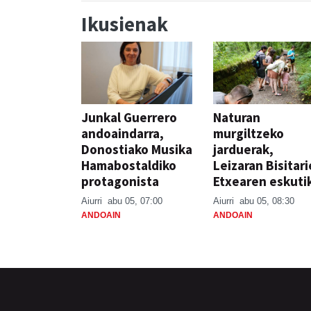
Ikusienak
Junkal Guerrero
Naturan
andoaindarra,
murgiltzeko
Donostiako Musika
jarduerak,
Hamabostaldiko
Leizaran Bisitar
protagonista
Etxearen eskuti
Aiurri
abu 05, 07:00
Aiurri
abu 05, 08:30
ANDOAIN
ANDOAIN