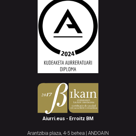
Aiurri.eus - Erroitz BM
Arantzibia plaza, 4-5 behea | ANDOAIN