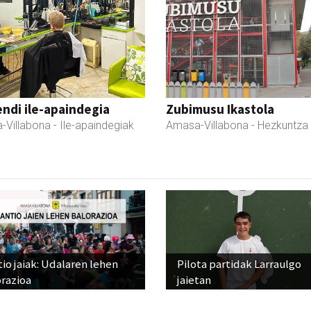
ndi ile-apaindegia
Zubimusu Ikastola
-Villabona
- Ile-apaindegiak
Amasa-Villabona
- Hezkuntza
io jaiak: Udalaren lehen
Pilota partidak Larraulgo
razioa
jaietan