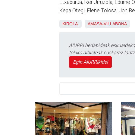
Etxaburua, Iker Urruzola, Edurne 
Kepa Otegi, Elene Tolosa, Jon Be
KIROLA
AMASA-VILLABONA
AIURRI hedabideak eskualdeko n
tokiko albisteak euskaraz lan
Egin AIURRIkide!