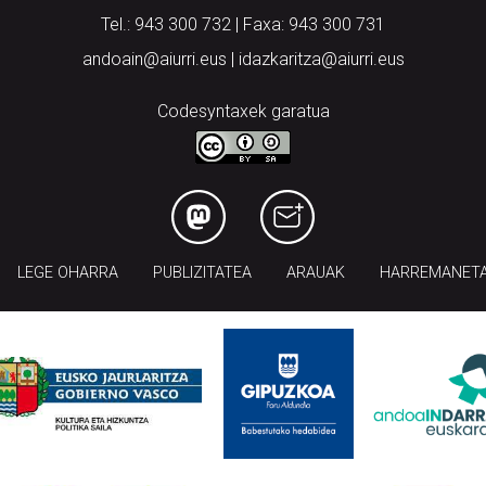
Tel.: 943 300 732 | Faxa: 943 300 731
andoain@aiurri.eus | idazkaritza@aiurri.eus
Codesyntaxek garatua
LEGE OHARRA
PUBLIZITATEA
ARAUAK
HARREMANET