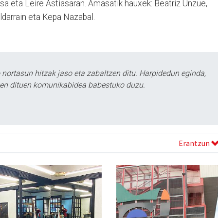
Osa eta Leire Astiasaran. Amasatik hauxek: Beatriz Unzue,
ldarrain eta Kepa Nazabal.
ortasun hitzak jaso eta zabaltzen ditu. Harpidedun eginda,
tzen dituen komunikabidea babestuko duzu.
Erantzun