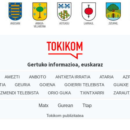
Gertuko informazioa, euskaraz
AMEZTI
ANBOTO
ANTXETA IRRATIA
ATARIA
AZP
TIA
GEURIA
GOIENA
GOIERRI TELEBISTA
GUAIXE
IZMENDI TELEBISTA
ORIO GUKA
TXINTXARRI
ZARAUT
Matx
Gurean
Ttap
Tokikom publizitatea
v16.25.0