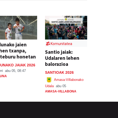
unako jaien
Komunitatea
hen txanpa,
Santio jaiak:
steburu honetan
Udalaren lehen
balorazioa
UNAKO JAIAK 2026
rri
abu 05, 08:47
SANTIOAK 2026
UNA
Amasa-Villabonako
Udala
abu 05
AMASA-VILLABONA