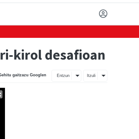
i-kirol desafioan
Gehitu gaitzazu Googlen
Entzun
Itzuli