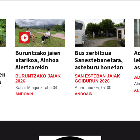
Buruntzako jaien
Bus zerbitzua
Ad
atarikoa, Ainhoa
Sanestebanetara,
le
Aiertzarekin
asteburu honetan
a
ien
BURUNTZAKO JAIAK
SAN ESTEBAN JAIAK
AD
k
2026
GOIBURUN 2026
Aiu
Xabat Minguez
abu 04
Aiurri
abu 05, 07:00
AD
ANDOAIN
ANDOAIN