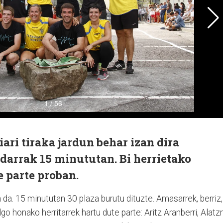
ari tiraka jardun behar izan dira
darrak 15 minututan. Bi herrietako
e parte proban.
 da. 15 minututan 30 plaza burutu dituzte. Amasarrek, berriz,
lgo honako herritarrek hartu dute parte: Aritz Aranberri, Alatz