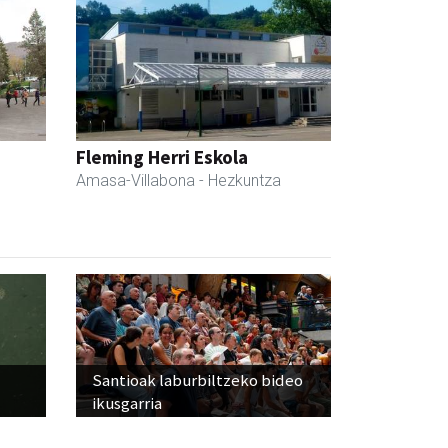
Fleming Herri Eskola
Amasa-Villabona
- Hezkuntza
Santioak laburbiltzeko bideo
ikusgarria