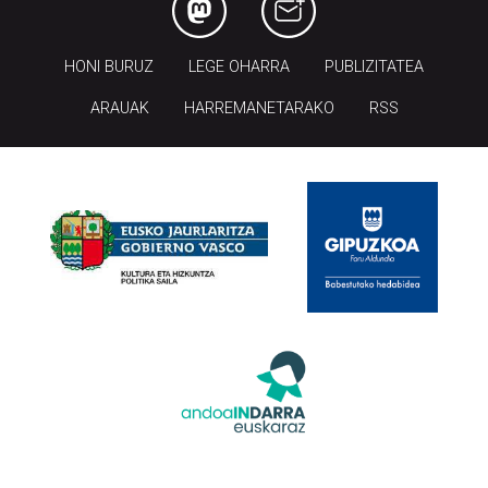
HONI BURUZ
LEGE OHARRA
PUBLIZITATEA
ARAUAK
HARREMANETARAKO
RSS