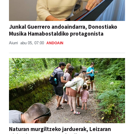
Junkal Guerrero andoaindarra, Donostiako
Musika Hamabostaldiko protagonista
Aiurri
abu 05, 07:00
ANDOAIN
Naturan murgiltzeko jarduerak, Leizaran