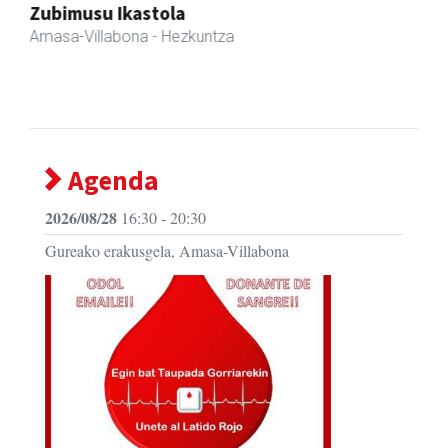
Zubimusu Ikastola
Amasa-Villabona
- Hezkuntza
Agenda
2026/08/28
16:30 - 20:30
Gureako erakusgela, Amasa-Villabona