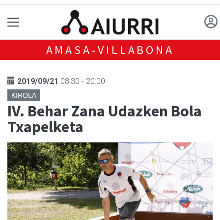
AMASA-VILLABONA
2019/09/21
08:30 - 20:00
KIROLA
IV. Behar Zana Udazken Bola
Txapelketa