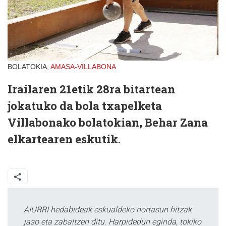
BOLATOKIA,
AMASA-VILLABONA
Irailaren 21etik 28ra bitartean
jokatuko da bola txapelketa
Villabonako bolatokian, Behar Zana
elkartearen eskutik.
AIURRI hedabideak eskualdeko nortasun hitzak
jaso eta zabaltzen ditu. Harpidedun eginda, tokiko