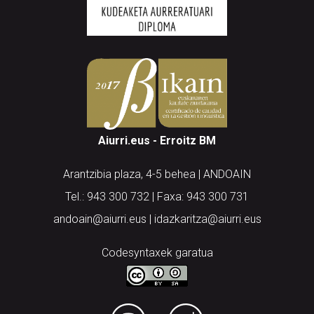
Aiurri.eus - Erroitz BM
Arantzibia plaza, 4-5 behea | ANDOAIN
Tel.: 943 300 732 | Faxa: 943 300 731
andoain@aiurri.eus | idazkaritza@aiurri.eus
Codesyntaxek garatua