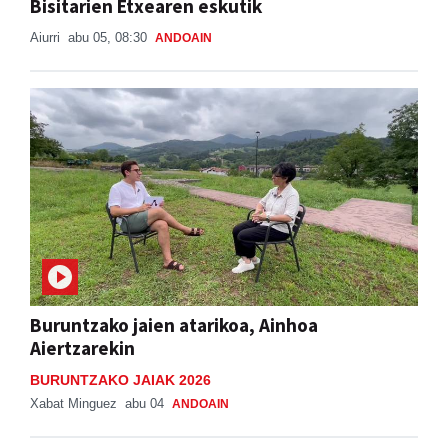
Bisitarien Etxearen eskutik
Aiurri
abu 05, 08:30
ANDOAIN
Buruntzako jaien atarikoa, Ainhoa
Aiertzarekin
BURUNTZAKO JAIAK 2026
Xabat Minguez
abu 04
ANDOAIN