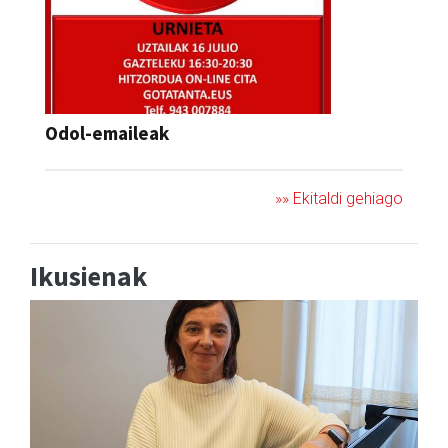
Odol-emaileak
»» Ekitaldi gehiago
Ikusienak