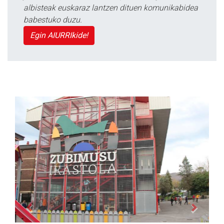
albisteak euskaraz lantzen dituen komunikabidea
babestuko duzu.
Egin AIURRIkide!
Previous
Next