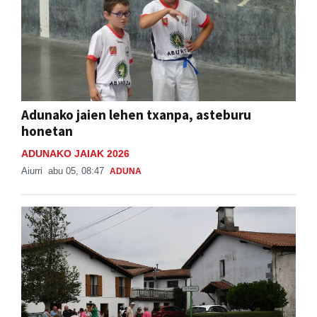
Adunako jaien lehen txanpa, asteburu
honetan
ADUNAKO JAIAK 2026
Aiurri
abu 05, 08:47
ADUNA