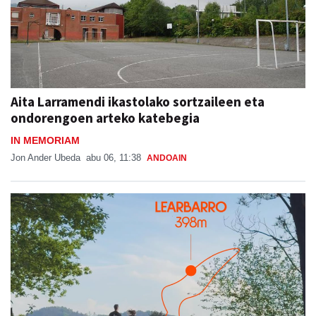
Aita Larramendi ikastolako sortzaileen eta
ondorengoen arteko katebegia
IN MEMORIAM
Jon Ander Ubeda
abu 06, 11:38
ANDOAIN