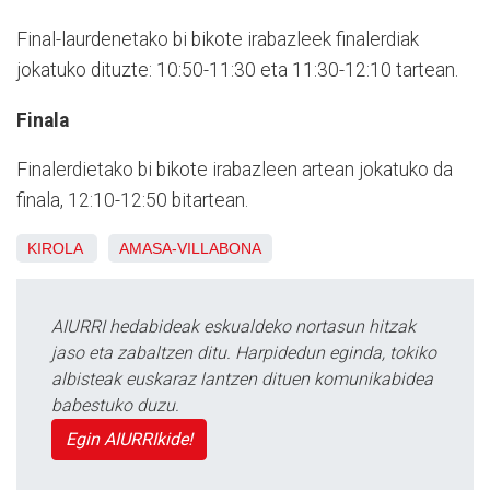
Final-laurdenetako bi bikote irabazleek finalerdiak
jokatuko dituzte: 10:50-11:30 eta 11:30-12:10 tartean.
Finala
Finalerdietako bi bikote irabazleen artean jokatuko da
finala, 12:10-12:50 bitartean.
KIROLA
AMASA-VILLABONA
AIURRI hedabideak eskualdeko nortasun hitzak
jaso eta zabaltzen ditu. Harpidedun eginda, tokiko
albisteak euskaraz lantzen dituen komunikabidea
babestuko duzu.
Egin AIURRIkide!