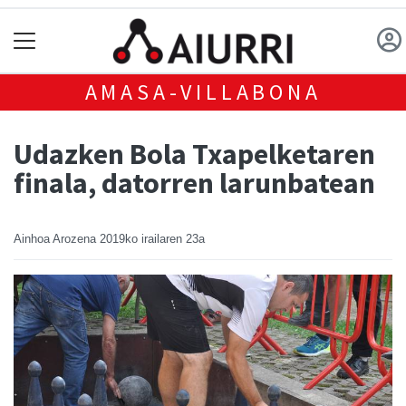
AMASA-VILLABONA
Udazken Bola Txapelketaren
finala, datorren larunbatean
Ainhoa Arozena
2019ko irailaren 23a