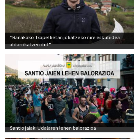
"Banakako Txapelketan jokatzeko nire eskubidea
aldarrikatzen dut"
Santio jaiak: Udalaren lehen balorazioa