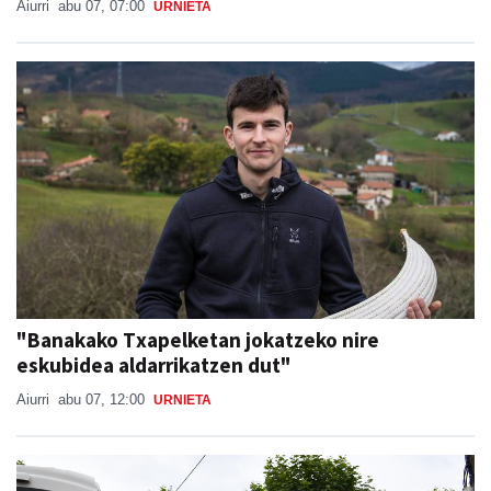
Aiurri
abu 07, 07:00
URNIETA
"Banakako Txapelketan jokatzeko nire
eskubidea aldarrikatzen dut"
Aiurri
abu 07, 12:00
URNIETA