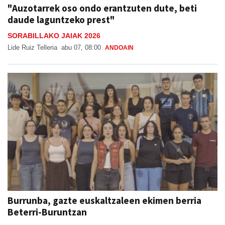
"Auzotarrek oso ondo erantzuten dute, beti
daude laguntzeko prest"
SORABILLAKO JAIAK 2026
Lide Ruiz Telleria
abu 07, 08:00
ANDOAIN
Burrunba, gazte euskaltzaleen ekimen berria
Beterri-Buruntzan