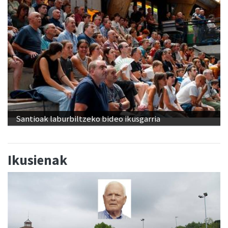
Santioak laburbiltzeko bideo ikusgarria
Ikusienak