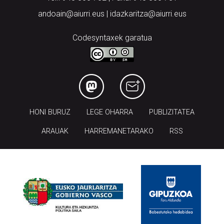
andoain@aiurri.eus | idazkaritza@aiurri.eus
Codesyntaxek garatua
HONI BURUZ
LEGE OHARRA
PUBLIZITATEA
ARAUAK
HARREMANETARAKO
RSS