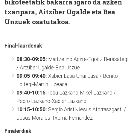
bikoteetatik bakarra igaro da azken
txanpara, Aitziber Ugalde eta Bea
Unzuek osatutakoa.
Final-laurdenak
08:30-09:05:
Martzelino Agirre-Egoitz Berasategi
/ Aitziber Ugalde-Bea Unzue.
09:05-09:40:
Xabier Lasa-Unai Lasa / Benito
Loitegi-Martin Lizeaga.
09:40-10:15:
Iosu Lazkano-Mikel Lazkano /
Pedro Lazkano-Xabier Lazkano.
10:15-10:50:
Sergio Aristi-Jesus Atorrasagasti /
Jesus Morales-Txema Fernandez.
Finalerdiak