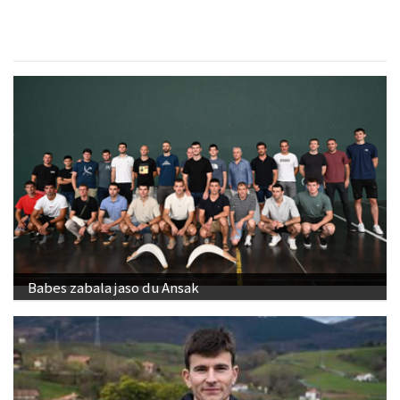
Babes zabala jaso du Ansak