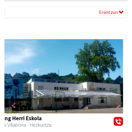
Erantzun
Previous
Next
Fleming Herri Eskola
Amasa-Villabona
- Hezkuntza