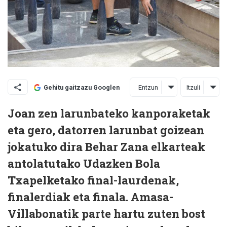
Entzun
Itzuli
Gehitu gaitzazu Googlen
Joan zen larunbateko kanporaketak
eta gero, datorren larunbat goizean
jokatuko dira Behar Zana elkarteak
antolatutako Udazken Bola
Txapelketako final-laurdenak,
finalerdiak eta finala. Amasa-
Villabonatik parte hartu zuten bost