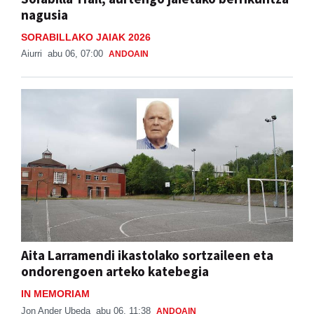
nagusia
SORABILLAKO JAIAK 2026
Aiurri
abu 06, 07:00
ANDOAIN
Aita Larramendi ikastolako sortzaileen eta
ondorengoen arteko katebegia
IN MEMORIAM
Jon Ander Ubeda
abu 06, 11:38
ANDOAIN