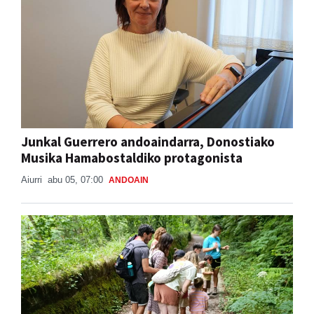
Junkal Guerrero andoaindarra, Donostiako
Musika Hamabostaldiko protagonista
Aiurri
abu 05, 07:00
ANDOAIN