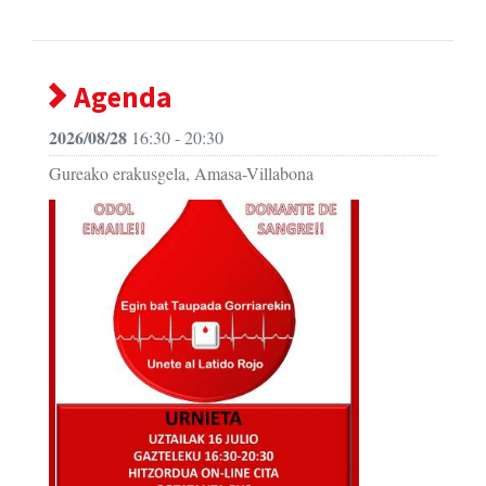
Agenda
2026/08/28
16:30 - 20:30
Gureako erakusgela, Amasa-Villabona