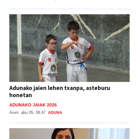
Adunako jaien lehen txanpa, asteburu
honetan
ADUNAKO JAIAK 2026
Aiurri
abu 05, 08:47
ADUNA