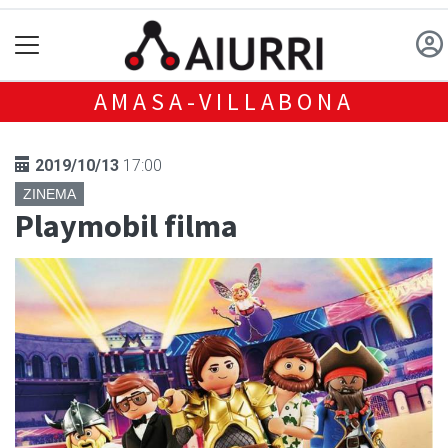
AMASA-VILLABONA
2019/10/13
17:00
ZINEMA
Playmobil filma