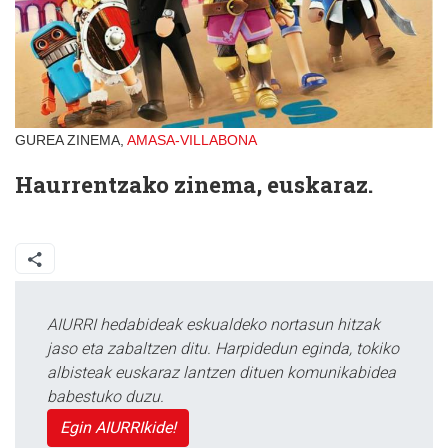
GUREA ZINEMA,
AMASA-VILLABONA
Haurrentzako zinema, euskaraz.
AIURRI hedabideak eskualdeko nortasun hitzak
jaso eta zabaltzen ditu. Harpidedun eginda, tokiko
albisteak euskaraz lantzen dituen komunikabidea
babestuko duzu.
Egin AIURRIkide!