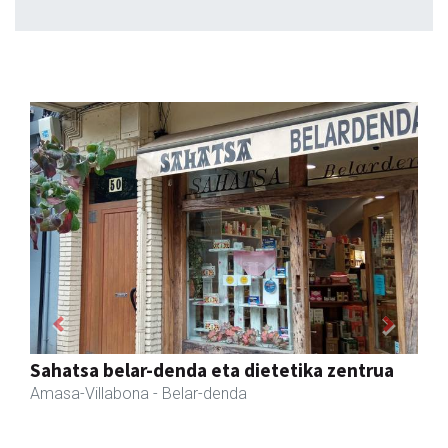
Previous
Next
Arindu fisioterapia eta osteopatia
Amasa-Villabona
- Fisioterapia