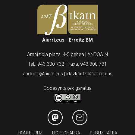
Aiurri.eus - Erroitz BM
Arantzibia plaza, 4-5 behea | ANDOAIN
Tel.: 943 300 732 | Faxa: 943 300 731
andoain@aiurri.eus | idazkaritza@aiurri.eus
Codesyntaxek garatua
HONI BURUZ
LEGE OHARRA
PUBLIZITATEA