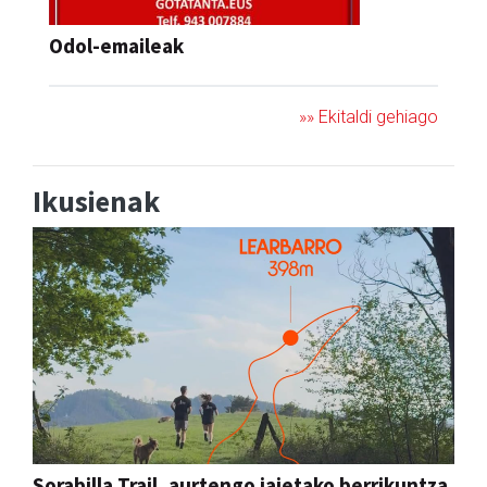
Odol-emaileak
»» Ekitaldi gehiago
Ikusienak
Sorabilla Trail, aurtengo jaietako berrikuntza