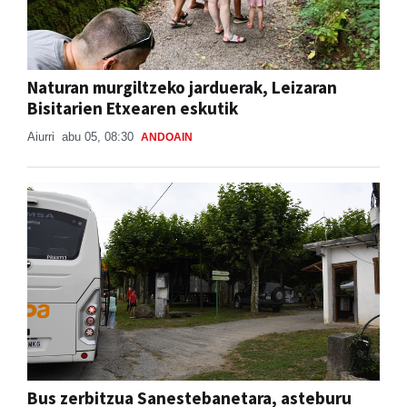
Naturan murgiltzeko jarduerak, Leizaran
Bisitarien Etxearen eskutik
Aiurri
abu 05, 08:30
ANDOAIN
Bus zerbitzua Sanestebanetara, asteburu