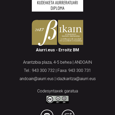
Aiurri.eus - Erroitz BM
Arantzibia plaza, 4-5 behea | ANDOAIN
Tel.: 943 300 732 | Faxa: 943 300 731
andoain@aiurri.eus | idazkaritza@aiurri.eus
Codesyntaxek garatua