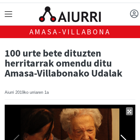
AMASA-VILLABONA
100 urte bete dituzten
herritarrak omendu ditu
Amasa-Villabonako Udalak
Aiurri
2019ko urriaren 1a