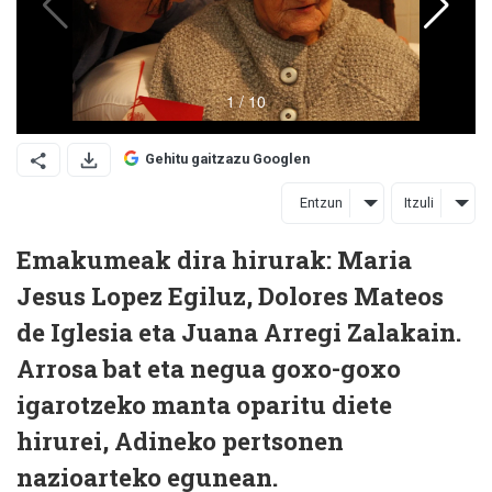
Gehitu gaitzazu Googlen
Entzun
Itzuli
Emakumeak dira hirurak: Maria
Jesus Lopez Egiluz, Dolores Mateos
de Iglesia eta Juana Arregi Zalakain.
Arrosa bat eta negua goxo-goxo
igarotzeko manta oparitu diete
hirurei, Adineko pertsonen
nazioarteko egunean.