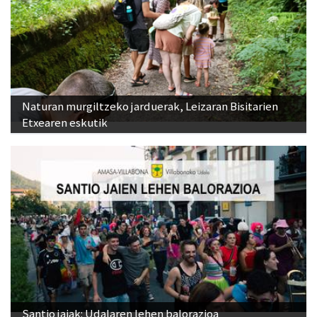
Naturan murgiltzeko jarduerak, Leizaran Bisitarien
Etxearen eskutik
Santio jaiak: Udalaren lehen balorazioa