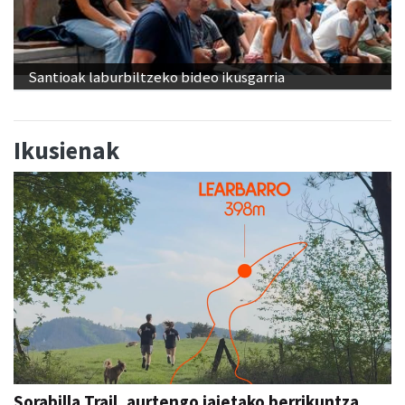
Santioak laburbiltzeko bideo ikusgarria
Ikusienak
Sorabilla Trail, aurtengo jaietako berrikuntza