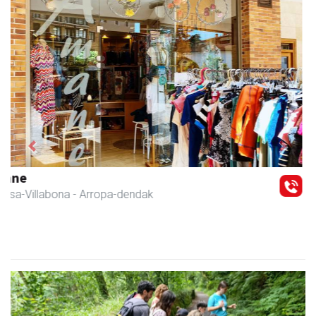
Previous
Next
Amasa-Villabonako Udala
Amasa-Villabona
- Udaletxeak