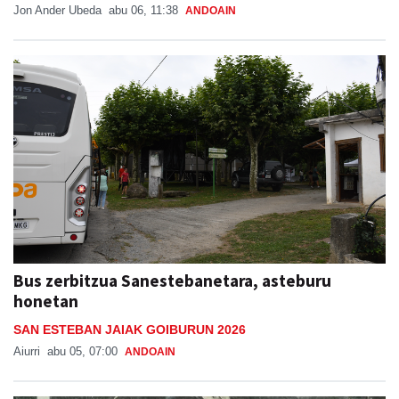
Jon Ander Ubeda
abu 06, 11:38
ANDOAIN
Bus zerbitzua Sanestebanetara, asteburu
honetan
SAN ESTEBAN JAIAK GOIBURUN 2026
Aiurri
abu 05, 07:00
ANDOAIN