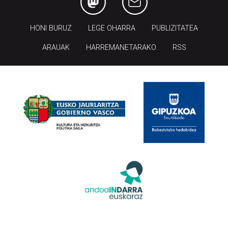
HONI BURUZ
LEGE OHARRA
PUBLIZITATEA
ARAUAK
HARREMANETARAKO
RSS