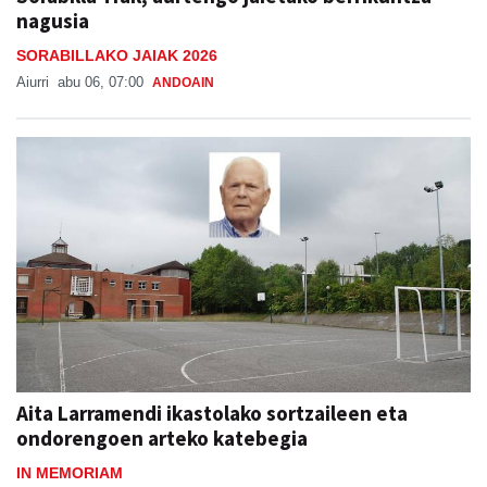
nagusia
SORABILLAKO JAIAK 2026
Aiurri
abu 06, 07:00
ANDOAIN
Aita Larramendi ikastolako sortzaileen eta
ondorengoen arteko katebegia
IN MEMORIAM