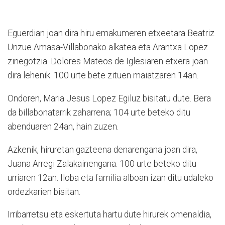
Eguerdian joan dira hiru emakumeren etxeetara Beatriz
Unzue Amasa-Villabonako alkatea eta Arantxa Lopez
zinegotzia. Dolores Mateos de Iglesiaren etxera joan
dira lehenik. 100 urte bete zituen maiatzaren 14an.
Ondoren, Maria Jesus Lopez Egiluz bisitatu dute. Bera
da billabonatarrik zaharrena; 104 urte beteko ditu
abenduaren 24an, hain zuzen.
Azkenik, hiruretan gazteena denarengana joan dira,
Juana Arregi Zalakainengana. 100 urte beteko ditu
urriaren 12an. Iloba eta familia alboan izan ditu udaleko
ordezkarien bisitan.
Irribarretsu eta eskertuta hartu dute hirurek omenaldia,