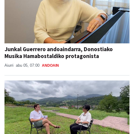
Junkal Guerrero andoaindarra, Donostiako
Musika Hamabostaldiko protagonista
Aiurri
abu 05, 07:00
ANDOAIN