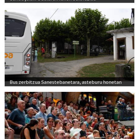
Bus zerbitzua Sanestebanetara, asteburu honetan