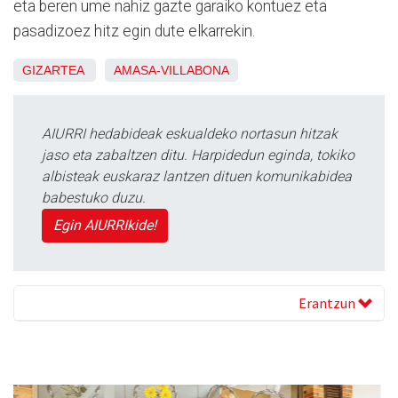
eta beren ume nahiz gazte garaiko kontuez eta
pasadizoez hitz egin dute elkarrekin.
GIZARTEA
AMASA-VILLABONA
AIURRI hedabideak eskualdeko nortasun hitzak
jaso eta zabaltzen ditu. Harpidedun eginda, tokiko
albisteak euskaraz lantzen dituen komunikabidea
babestuko duzu.
Egin AIURRIkide!
Erantzun