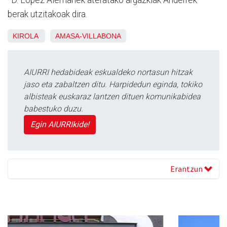
berak utzitakoak dira.
KIROLA
AMASA-VILLABONA
AIURRI hedabideak eskualdeko nortasun hitzak
jaso eta zabaltzen ditu. Harpidedun eginda, tokiko
albisteak euskaraz lantzen dituen komunikabidea
babestuko duzu.
Egin AIURRIkide!
Erantzun