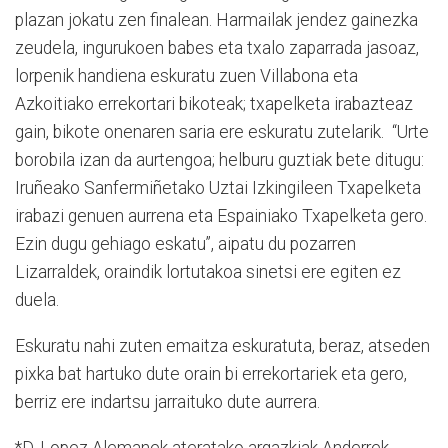
plazan jokatu zen finalean. Harmailak jendez gainezka
zeudela, ingurukoen babes eta txalo zaparrada jasoaz,
lorpenik handiena eskuratu zuen Villabona eta
Azkoitiako errekortari bikoteak; txapelketa irabazteaz
gain, bikote onenaren saria ere eskuratu zutelarik. “Urte
borobila izan da aurtengoa; helburu guztiak bete ditugu:
Iruñeako Sanfermiñetako Uztai Izkingileen Txapelketa
irabazi genuen aurrena eta Espainiako Txapelketa gero.
Ezin dugu gehiago eskatu”, aipatu du pozarren
Lizarraldek, oraindik lortutakoa sinetsi ere egiten ez
duela.
Eskuratu nahi zuten emaitza eskuratuta, beraz, atseden
pixka bat hartuko dute orain bi errekortariek eta gero,
berriz ere indartsu jarraituko dute aurrera.
*D. Lopez Alemanek ateratako argazkiak Anderrek