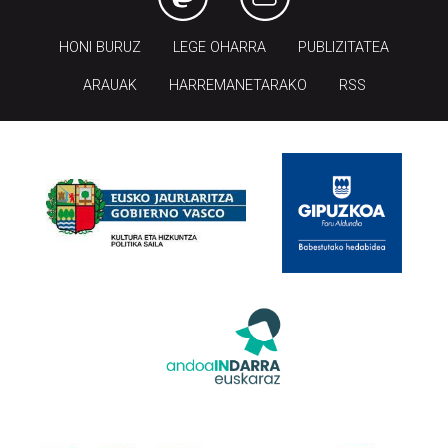
HONI BURUZ
LEGE OHARRA
PUBLIZITATEA
ARAUAK
HARREMANETARAKO
RSS