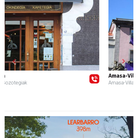
Previous
Next
Amasa-Villabonako Udala
Amasa-Villabona
- Udaletxeak