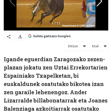
Gehitu gaitzazu Googlen
Entzun
Itzuli
Igande eguerdian Zaragozako zezen-
plazan jokatu zen Uztai Errekortarien
Espainiako Txapelketan, bi
euskaldunek osatutako bikotea izan
zen garaile lehenengoz. Ander
Lizarralde billabonatarrak eta Joanes
Balenziaga azkoitiarrak osatutako