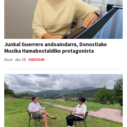
Junkal Guerrero andoaindarra, Donostiako
Musika Hamabostaldiko protagonista
Aiurri
abu 05
ANDOAIN