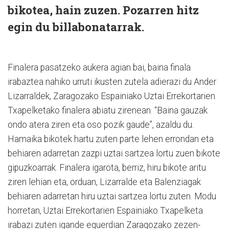
bikotea, hain zuzen. Pozarren hitz
egin du billabonatarrak.
Finalera pasatzeko aukera agian bai, baina finala
irabaztea nahiko urruti ikusten zutela adierazi du Ander
Lizarraldek, Zaragozako Espainiako Uztai Errekortarien
Txapelketako finalera abiatu zirenean. “Baina gauzak
ondo atera ziren eta oso pozik gaude”, azaldu du.
Hamaika bikotek hartu zuten parte lehen errondan eta
behiaren adarretan zazpi uztai sartzea lortu zuen bikote
gipuzkoarrak. Finalera igarota, berriz, hiru bikote aritu
ziren lehian eta, orduan, Lizarralde eta Balenziagak
behiaren adarretan hiru uztai sartzea lortu zuten. Modu
horretan, Uztai Errekortarien Espainiako Txapelketa
irabazi zuten igande eguerdian Zaragozako zezen-