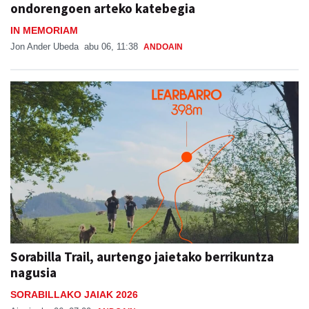
ondorengoen arteko katebegia
IN MEMORIAM
Jon Ander Ubeda
abu 06, 11:38
ANDOAIN
Sorabilla Trail, aurtengo jaietako berrikuntza
nagusia
SORABILLAKO JAIAK 2026