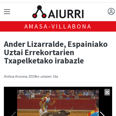
AMASA-VILLABONA
Ander Lizarralde, Espainiako
Uztai Errekortarien
Txapelketako irabazle
Ainhoa Arozena
2019ko urriaren 14a