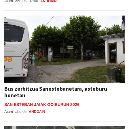
Aiurri
abu 06, 07:00
ANDOAIN
Bus zerbitzua Sanestebanetara, asteburu
honetan
SAN ESTEBAN JAIAK GOIBURUN 2026
Aiurri
abu 05
ANDOAIN