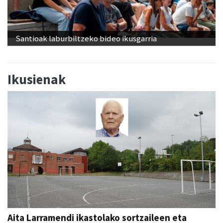
Santioak laburbiltzeko bideo ikusgarria
Ikusienak
Aita Larramendi ikastolako sortzaileen eta