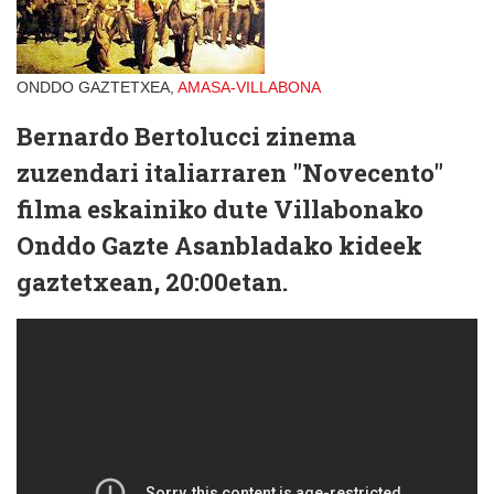
ONDDO GAZTETXEA,
AMASA-VILLABONA
Bernardo Bertolucci zinema
zuzendari italiarraren "Novecento"
filma eskainiko dute Villabonako
Onddo Gazte Asanbladako kideek
gaztetxean, 20:00etan.