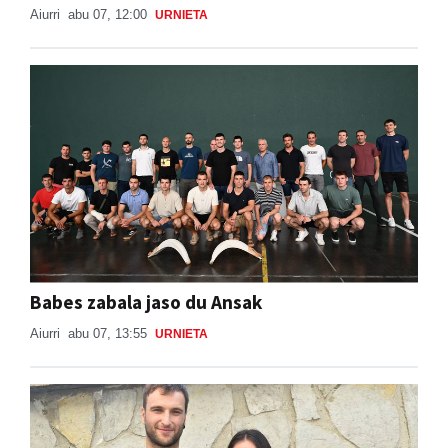
Aiurri
abu 07, 12:00
URNIETA
Babes zabala jaso du Ansak
Aiurri
abu 07, 13:55
URNIETA