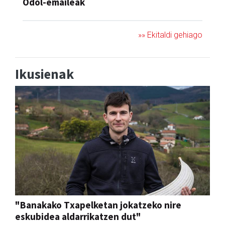
Odol-emaileak
»» Ekitaldi gehiago
Ikusienak
"Banakako Txapelketan jokatzeko nire
eskubidea aldarrikatzen dut"