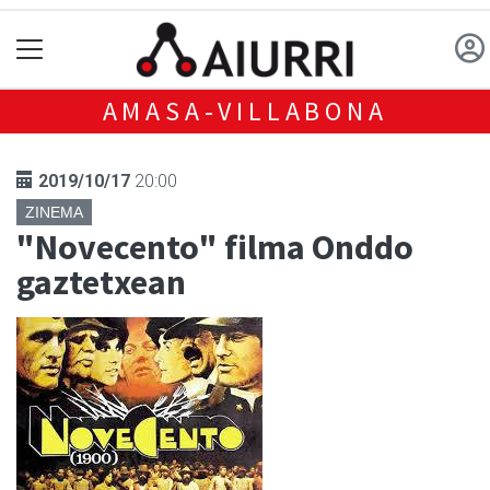
AMASA-VILLABONA
2019/10/17
20:00
ZINEMA
"Novecento" filma Onddo
gaztetxean