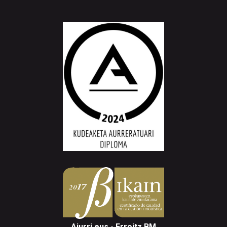
Aiurri.eus - Erroitz BM