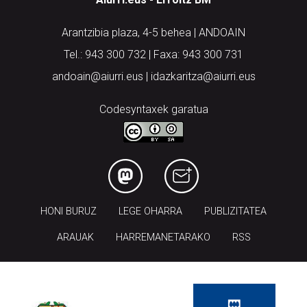
Arantzibia plaza, 4-5 behea | ANDOAIN
Tel.: 943 300 732 | Faxa: 943 300 731
andoain@aiurri.eus | idazkaritza@aiurri.eus
Codesyntaxek garatua
HONI BURUZ
LEGE OHARRA
PUBLIZITATEA
ARAUAK
HARREMANETARAKO
RSS