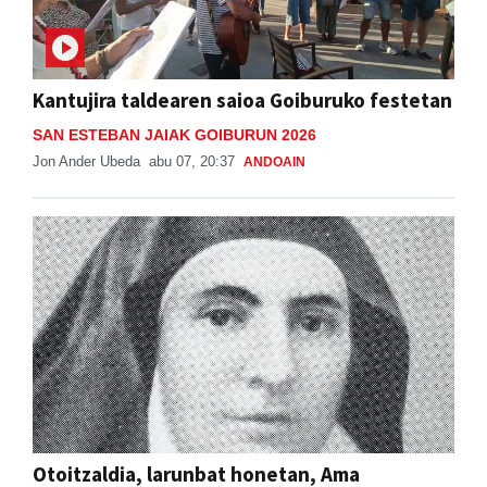
Kantujira taldearen saioa Goiburuko festetan
SAN ESTEBAN JAIAK GOIBURUN 2026
Jon Ander Ubeda
abu 07, 20:37
ANDOAIN
Otoitzaldia, larunbat honetan, Ama