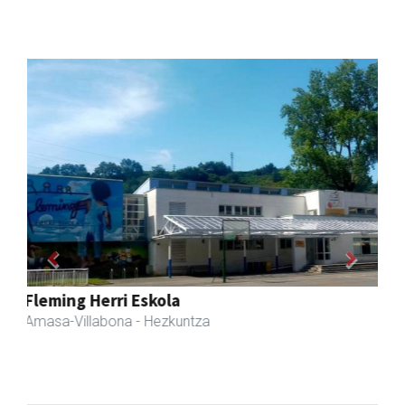
Previous
Next
Amane
Amasa-Villabona
- Arropa-dendak