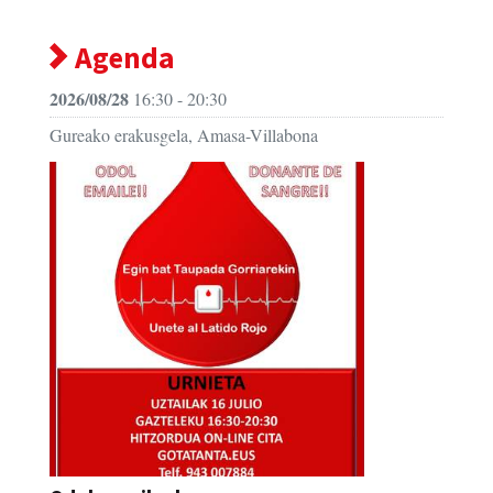
Agenda
2026/08/28
16:30 - 20:30
Gureako erakusgela, Amasa-Villabona