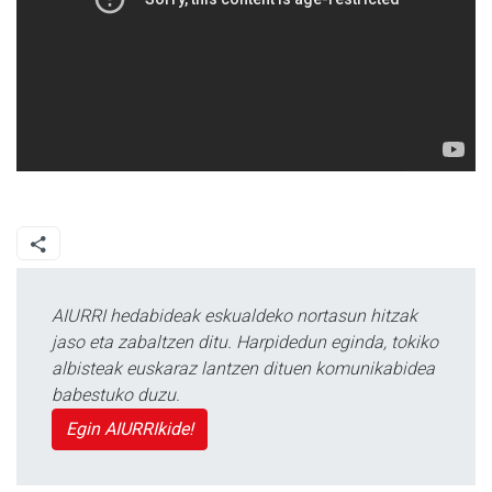
AIURRI hedabideak eskualdeko nortasun hitzak
jaso eta zabaltzen ditu. Harpidedun eginda, tokiko
albisteak euskaraz lantzen dituen komunikabidea
babestuko duzu.
Egin AIURRIkide!