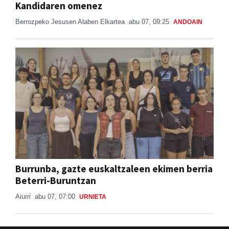
Kandidaren omenez
Berrozpeko Jesusen Alaben Elkartea
abu 07, 09:25
ANDOAIN
Burrunba, gazte euskaltzaleen ekimen berria
Beterri-Buruntzan
Aiurri
abu 07, 07:00
URNIETA