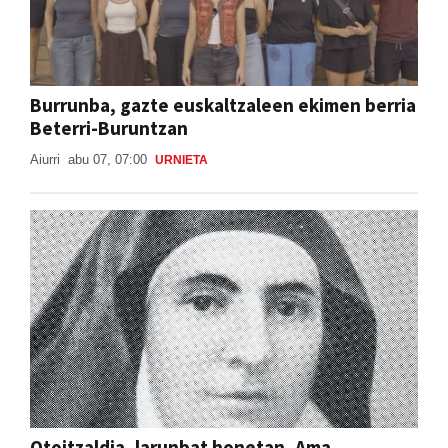
Burrunba, gazte euskaltzaleen ekimen berria
Beterri-Buruntzan
Aiurri
abu 07, 07:00
URNIETA
Otoitzaldia, larunbat honetan, Ama