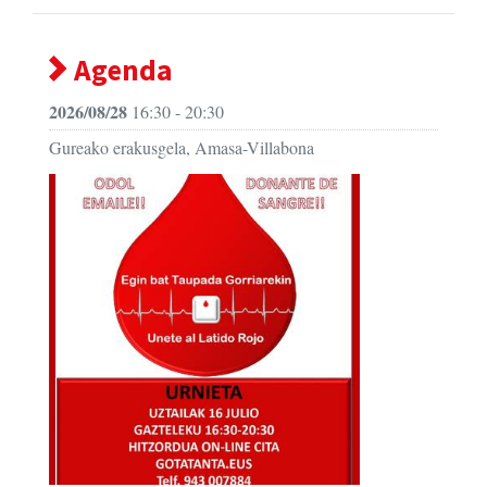
Agenda
2026/08/28
16:30 - 20:30
Gureako erakusgela, Amasa-Villabona