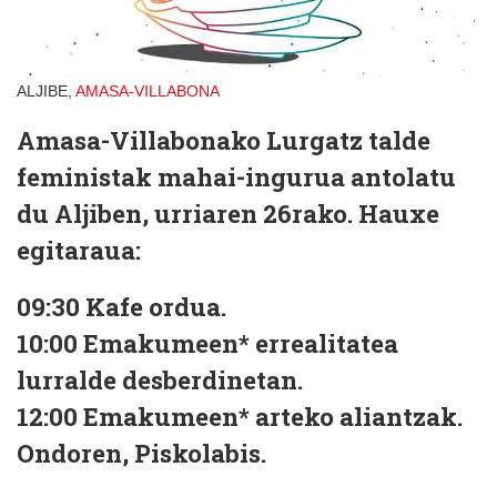
ALJIBE,
AMASA-VILLABONA
Amasa-Villabonako Lurgatz talde
feministak mahai-ingurua antolatu
du Aljiben, urriaren 26rako. Hauxe
egitaraua:
09:30
Kafe ordua.
10:00
Emakumeen* errealitatea
lurralde desberdinetan.
12:00
Emakumeen* arteko aliantzak.
Ondoren,
Piskolabis.