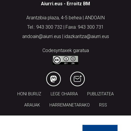
Aiurri.eus - Erroitz BM
Arantzibia plaza, 4-5 behea | ANDOAIN
Tel.: 943 300 732 | Faxa: 943 300 731
andoain@aiurri.eus | idazkaritza@aiurri.eus
Codesyntaxek garatua
HONI BURUZ
LEGE OHARRA
PUBLIZITATEA
ARAUAK
HARREMANETARAKO
RSS