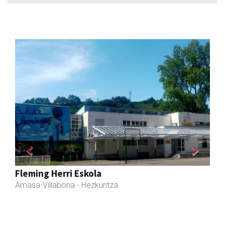
Previous
Next
Erniobea BHI
Amasa-Villabona
- Hezkuntza