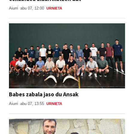
Aiurri
abu 07, 12:00
URNIETA
Babes zabala jaso du Ansak
Aiurri
abu 07, 13:55
URNIETA