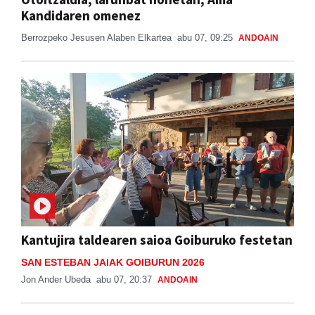
Kandidaren omenez
Berrozpeko Jesusen Alaben Elkartea
abu 07, 09:25
ANDOAIN
Kantujira taldearen saioa Goiburuko festetan
SAN ESTEBAN JAIAK GOIBURUN 2026
Jon Ander Ubeda
abu 07, 20:37
ANDOAIN