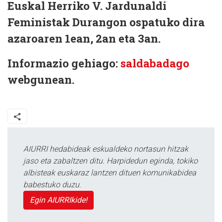
Euskal Herriko V. Jardunaldi
Feministak Durangon ospatuko dira
azaroaren 1ean, 2an eta 3an.
Informazio gehiago:
saldabadago
webgunean.
AIURRI hedabideak eskualdeko nortasun hitzak
jaso eta zabaltzen ditu. Harpidedun eginda, tokiko
albisteak euskaraz lantzen dituen komunikabidea
babestuko duzu.
Egin AIURRIkide!