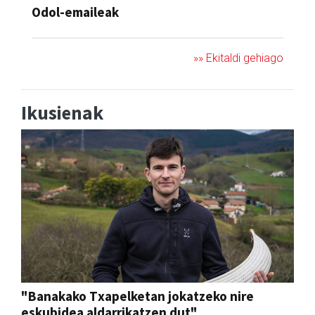
Odol-emaileak
»» Ekitaldi gehiago
Ikusienak
"Banakako Txapelketan jokatzeko nire
eskubidea aldarrikatzen dut"