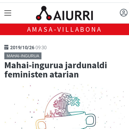
AMASA-VILLABONA
2019/10/26
09:30
MAHAI-INGURUA
Mahai-ingurua jardunaldi
feministen atarian