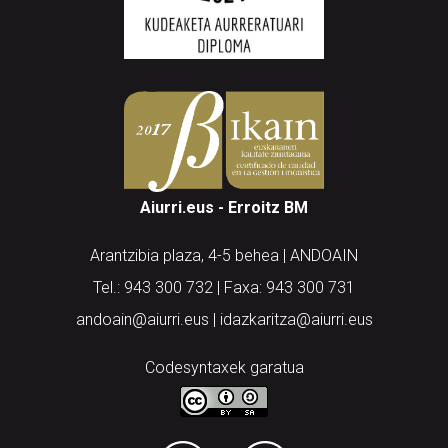
Aiurri.eus - Erroitz BM
Arantzibia plaza, 4-5 behea | ANDOAIN
Tel.: 943 300 732 | Faxa: 943 300 731
andoain@aiurri.eus | idazkaritza@aiurri.eus
Codesyntaxek garatua