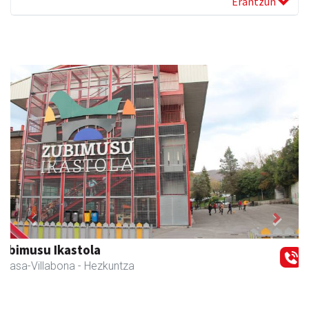
Erantzun
Previous
Next
Sahatsa belar-denda eta dietetika zentrua
Amasa-Villabona
- Belar-denda