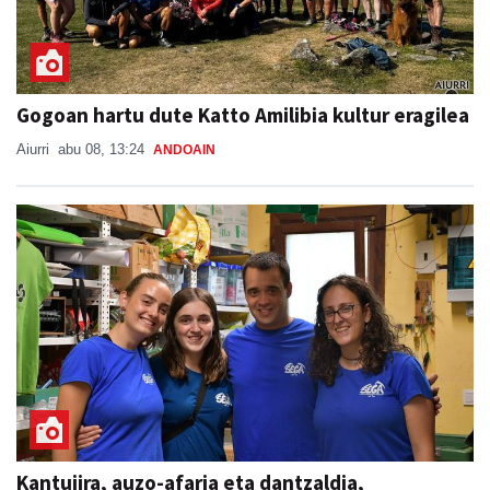
Gogoan hartu dute Katto Amilibia kultur eragilea
Aiurri
abu 08, 13:24
ANDOAIN
Kantujira, auzo-afaria eta dantzaldia,