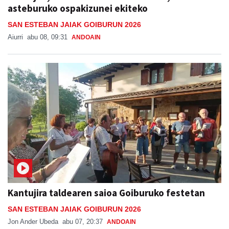
asteburuko ospakizunei ekiteko
SAN ESTEBAN JAIAK GOIBURUN 2026
Aiurri
abu 08, 09:31
ANDOAIN
Kantujira taldearen saioa Goiburuko festetan
SAN ESTEBAN JAIAK GOIBURUN 2026
Jon Ander Ubeda
abu 07, 20:37
ANDOAIN