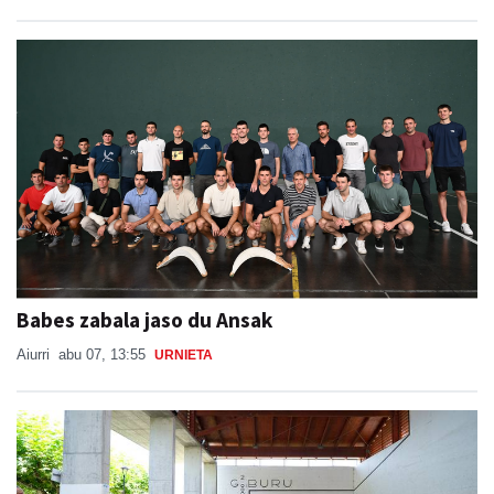
Babes zabala jaso du Ansak
Aiurri
abu 07, 13:55
URNIETA