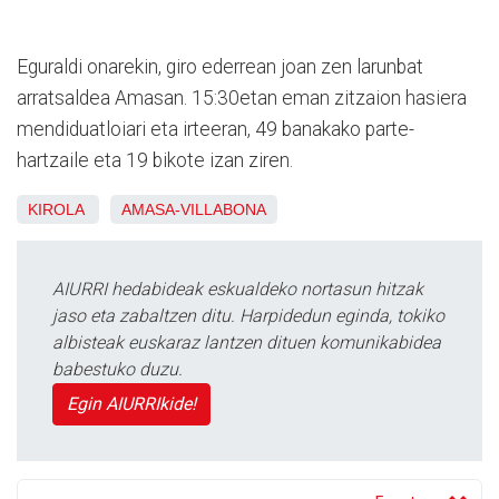
Eguraldi onarekin, giro ederrean joan zen larunbat
arratsaldea Amasan. 15:30etan eman zitzaion hasiera
mendiduatloiari eta irteeran, 49 banakako parte-
hartzaile eta 19 bikote izan ziren.
KIROLA
AMASA-VILLABONA
AIURRI hedabideak eskualdeko nortasun hitzak
jaso eta zabaltzen ditu. Harpidedun eginda, tokiko
albisteak euskaraz lantzen dituen komunikabidea
babestuko duzu.
Egin AIURRIkide!