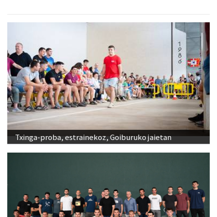
Txinga-proba, estrainekoz, Goiburuko jaietan