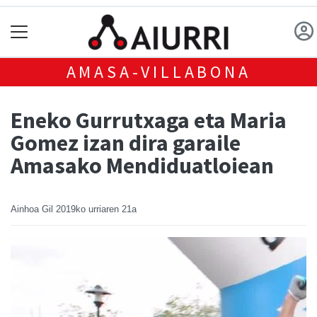
AMASA-VILLABONA
Eneko Gurrutxaga eta Maria
Gomez izan dira garaile
Amasako Mendiduatloiean
Ainhoa Gil
2019ko urriaren 21a