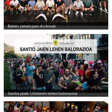
Babes zabala jaso du Ansak
Santio jaiak: Udalaren lehen balorazioa