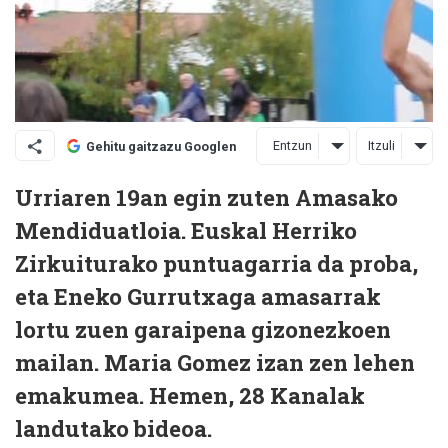
Entzun
Itzuli
Gehitu gaitzazu Googlen
Urriaren 19an egin zuten Amasako
Mendiduatloia. Euskal Herriko
Zirkuiturako puntuagarria da proba,
eta Eneko Gurrutxaga amasarrak
lortu zuen garaipena gizonezkoen
mailan. Maria Gomez izan zen lehen
emakumea. Hemen, 28 Kanalak
landutako bideoa.