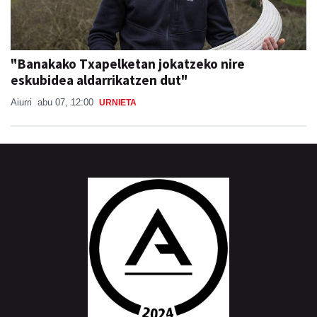
"Banakako Txapelketan jokatzeko nire
eskubidea aldarrikatzen dut"
Aiurri
abu 07, 12:00
URNIETA