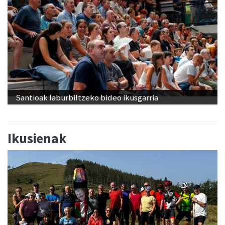
Santioak laburbiltzeko bideo ikusgarria
Ikusienak