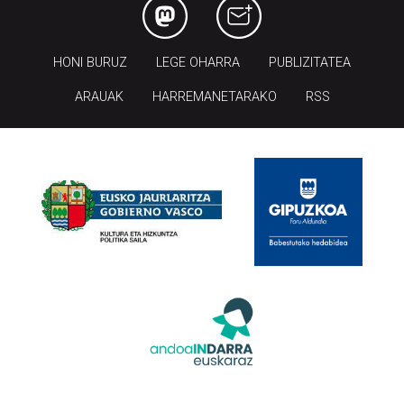
HONI BURUZ
LEGE OHARRA
PUBLIZITATEA
ARAUAK
HARREMANETARAKO
RSS