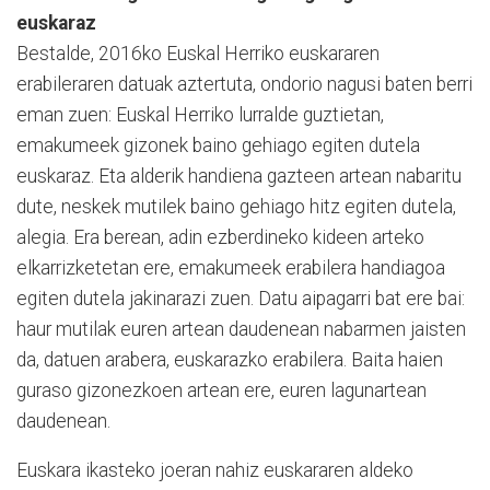
euskaraz
Bestalde, 2016ko Euskal Herriko euskararen
erabileraren datuak aztertuta, ondorio nagusi baten berri
eman zuen: Euskal Herriko lurralde guztietan,
emakumeek gizonek baino gehiago egiten dutela
euskaraz. Eta alderik handiena gazteen artean nabaritu
dute, neskek mutilek baino gehiago hitz egiten dutela,
alegia. Era berean, adin ezberdineko kideen arteko
elkarrizketetan ere, emakumeek erabilera handiagoa
egiten dutela jakinarazi zuen. Datu aipagarri bat ere bai:
haur mutilak euren artean daudenean nabarmen jaisten
da, datuen arabera, euskarazko erabilera. Baita haien
guraso gizonezkoen artean ere, euren lagunartean
daudenean.
Euskara ikasteko joeran nahiz euskararen aldeko