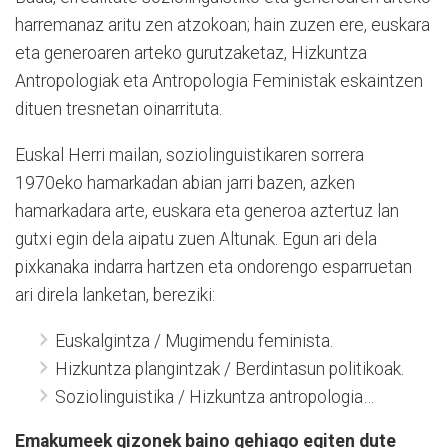
harremanaz aritu zen atzokoan; hain zuzen ere, euskara
eta generoaren arteko gurutzaketaz, Hizkuntza
Antropologiak eta Antropologia Feministak eskaintzen
dituen tresnetan oinarrituta.
Euskal Herri mailan, soziolinguistikaren sorrera
1970eko hamarkadan abian jarri bazen, azken
hamarkadara arte, euskara eta generoa aztertuz lan
gutxi egin dela aipatu zuen Altunak. Egun ari dela
pixkanaka indarra hartzen eta ondorengo esparruetan
ari direla lanketan, bereziki:
Euskalgintza / Mugimendu feminista.
Hizkuntza plangintzak / Berdintasun politikoak.
Soziolinguistika / Hizkuntza antropologia…
Emakumeek gizonek baino gehiago egiten dute