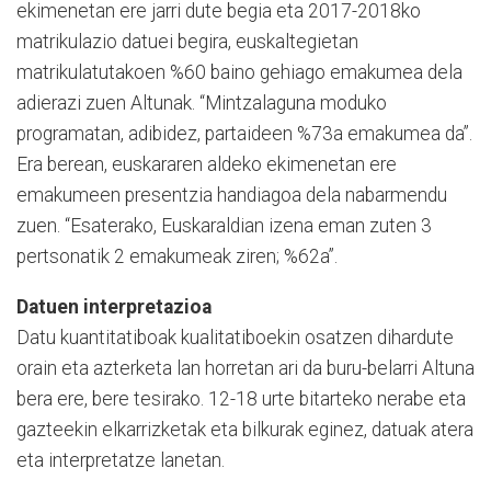
ekimenetan ere jarri dute begia eta 2017-2018ko
matrikulazio datuei begira, euskaltegietan
matrikulatutakoen %60 baino gehiago emakumea dela
adierazi zuen Altunak. “Mintzalaguna moduko
programatan, adibidez, partaideen %73a emakumea da”.
Era berean, euskararen aldeko ekimenetan ere
emakumeen presentzia handiagoa dela nabarmendu
zuen. “Esaterako, Euskaraldian izena eman zuten 3
pertsonatik 2 emakumeak ziren; %62a”.
Datuen interpretazioa
Datu kuantitatiboak kualitatiboekin osatzen dihardute
orain eta azterketa lan horretan ari da buru-belarri Altuna
bera ere, bere tesirako. 12-18 urte bitarteko nerabe eta
gazteekin elkarrizketak eta bilkurak eginez, datuak atera
eta interpretatze lanetan.