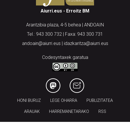
Aiurri.eus - Erroitz BM
Arantzibia plaza, 4-5 behea | ANDOAIN
Tel.: 943 300 732 | Faxa: 943 300 731
andoain@aiurri.eus | idazkaritza@aiurri.eus
Codesyntaxek garatua
HONI BURUZ
LEGE OHARRA
PUBLIZITATEA
ARAUAK
HARREMANETARAKO
RSS