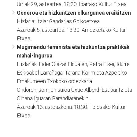
Urriak 29, asteartea. 18:30. Ibarrako Kultur Etxea.
Generoa eta hizkuntzen elkargunea eraikitzen
Hizlaria: Itziar Gandarias Goikoetxea.
Azaroak 5, asteartea. 18:30. Amezketako Kultur
Etxea.
Mugimendu feminista eta hizkuntza praktikak
mahai-ingurua
Hizlariak: Eider Olazar Elduaien, Petra Elser, Idurre
Eskisabel Larrañaga, Tarana Karim eta Azpeitiko
Emakumeen Txokoko ordezkaria.
Ondoren, sormen saioa Uxue Alberdi Estibaritz eta
Oihana Iguaran Barandiaranekin.
Azaroak 13, asteazkena. 18:30. Tolosako Kultur
Etxea.