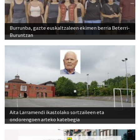
Burrunba, gazte euskaltzaleen ekimen berria Beterri-
Buruntzan
Aita Larramendi ikastolako sortzaileen eta
ondorengoen arteko katebegia