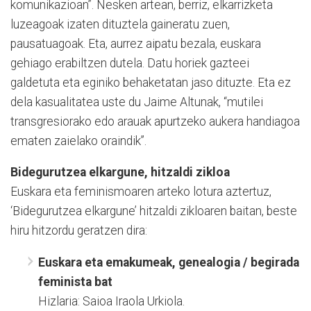
komunikazioan”. Nesken artean, berriz, elkarrizketa
luzeagoak izaten dituztela gaineratu zuen,
pausatuagoak. Eta, aurrez aipatu bezala, euskara
gehiago erabiltzen dutela. Datu horiek gazteei
galdetuta eta eginiko behaketatan jaso dituzte. Eta ez
dela kasualitatea uste du Jaime Altunak, “mutilei
transgresiorako edo arauak apurtzeko aukera handiagoa
ematen zaielako oraindik”.
Bidegurutzea elkargune, hitzaldi zikloa
Euskara eta feminismoaren arteko lotura aztertuz,
‘Bidegurutzea elkargune’ hitzaldi zikloaren baitan, beste
hiru hitzordu geratzen dira:
Euskara eta emakumeak, genealogia / begirada
feminista bat
Hizlaria: Saioa Iraola Urkiola.