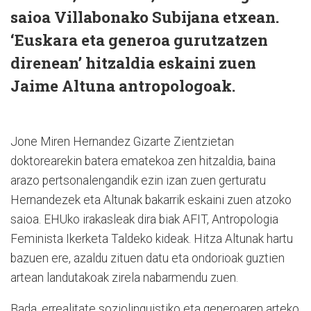
saioa Villabonako Subijana etxean.
‘Euskara eta generoa gurutzatzen
direnean’ hitzaldia eskaini zuen
Jaime Altuna antropologoak.
Jone Miren Hernandez Gizarte Zientzietan
doktorearekin batera ematekoa zen hitzaldia, baina
arazo pertsonalengandik ezin izan zuen gerturatu
Hernandezek eta Altunak bakarrik eskaini zuen atzoko
saioa. EHUko irakasleak dira biak AFIT, Antropologia
Feminista Ikerketa Taldeko kideak. Hitza Altunak hartu
bazuen ere, azaldu zituen datu eta ondorioak guztien
artean landutakoak zirela nabarmendu zuen.
Bada, errealitate soziolinguistiko eta generoaren arteko