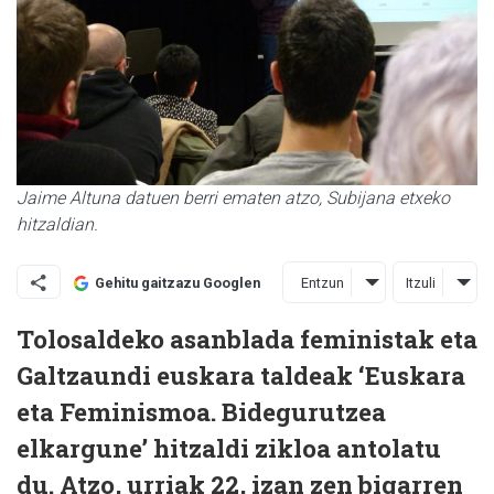
Jaime Altuna datuen berri ematen atzo, Subijana etxeko
hitzaldian.
Entzun
Itzuli
Gehitu gaitzazu Googlen
Tolosaldeko asanblada feministak eta
Galtzaundi euskara taldeak ‘Euskara
eta Feminismoa. Bidegurutzea
elkargune’ hitzaldi zikloa antolatu
du. Atzo, urriak 22, izan zen bigarren