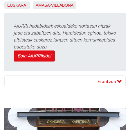
EUSKARA
AMASA-VILLABONA
AIURRI hedabideak eskualdeko nortasun hitzak
jaso eta zabaltzen ditu. Harpidedun eginda, tokiko
albisteak euskaraz lantzen dituen komunikabidea
babestuko duzu.
Egin AIURRIkide!
Erantzun