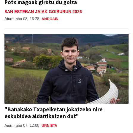
Potx magoak girotu du goiza
SAN ESTEBAN JAIAK GOIBURUN 2026
Aiurri
abu 08, 16:28
ANDOAIN
"Banakako Txapelketan jokatzeko nire
eskubidea aldarrikatzen dut"
Aiurri
abu 07, 12:00
URNIETA