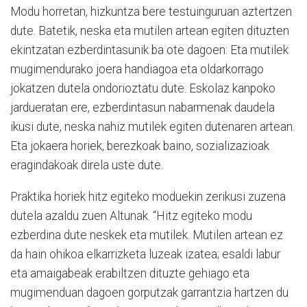
Modu horretan, hizkuntza bere testuinguruan aztertzen
dute. Batetik, neska eta mutilen artean egiten dituzten
ekintzatan ezberdintasunik ba ote dagoen: Eta mutilek
mugimendurako joera handiagoa eta oldarkorrago
jokatzen dutela ondorioztatu dute. Eskolaz kanpoko
jardueratan ere, ezberdintasun nabarmenak daudela
ikusi dute, neska nahiz mutilek egiten dutenaren artean.
Eta jokaera horiek, berezkoak baino, sozializazioak
eragindakoak direla uste dute.
Praktika horiek hitz egiteko moduekin zerikusi zuzena
dutela azaldu zuen Altunak. “Hitz egiteko modu
ezberdina dute neskek eta mutilek. Mutilen artean ez
da hain ohikoa elkarrizketa luzeak izatea; esaldi labur
eta amaigabeak erabiltzen dituzte gehiago eta
mugimenduan dagoen gorputzak garrantzia hartzen du