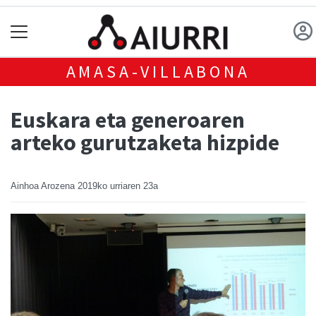
AMASA-VILLABONA
Euskara eta generoaren
arteko gurutzaketa hizpide
Ainhoa Arozena
2019ko urriaren 23a