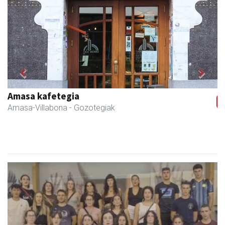
Previous
Next
Amasa kafetegia
Amasa-Villabona
- Gozotegiak