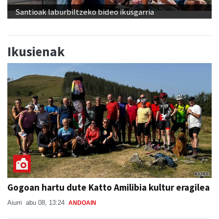
Santioak laburbiltzeko bideo ikusgarria
Ikusienak
Gogoan hartu dute Katto Amilibia kultur eragilea
Aiurri
abu 08, 13:24
ANDOAIN