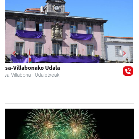
Previous
Next
Erniobea BHI
Amasa-Villabona
- Hezkuntza