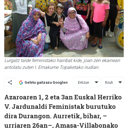
Lurgatz talde feministako hainbat kide, joan zen ekainean
antolatu zuten I. Emakume Topaketako irudian.
Entzun
Itzuli
Gehitu gaitzazu Googlen
Azaroaren 1, 2 eta 3an Euskal Herriko
V. Jardunaldi Feministak burutuko
dira Durangon. Aurretik, bihar, –
urriaren 26an–, Amasa-Villabonako