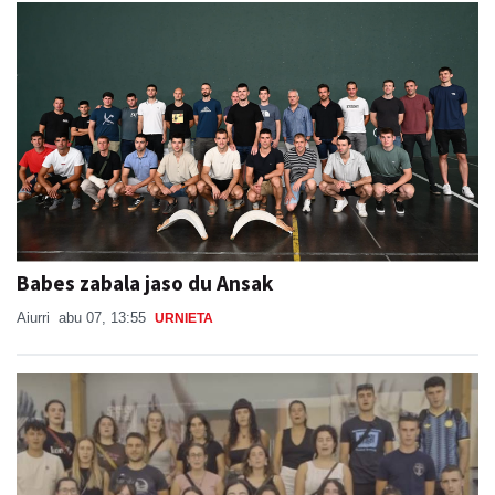
Babes zabala jaso du Ansak
Aiurri
abu 07, 13:55
URNIETA