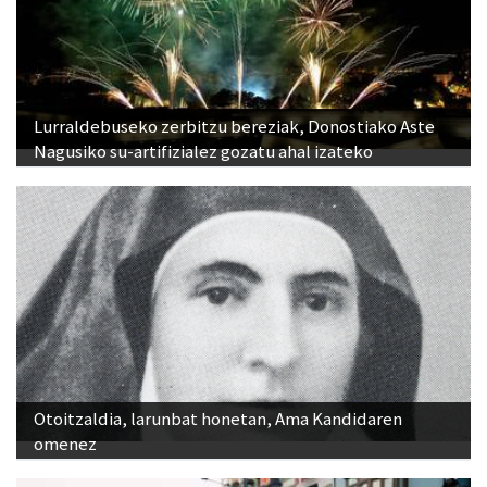
Lurraldebuseko zerbitzu bereziak, Donostiako Aste
Nagusiko su-artifizialez gozatu ahal izateko
Otoitzaldia, larunbat honetan, Ama Kandidaren
omenez