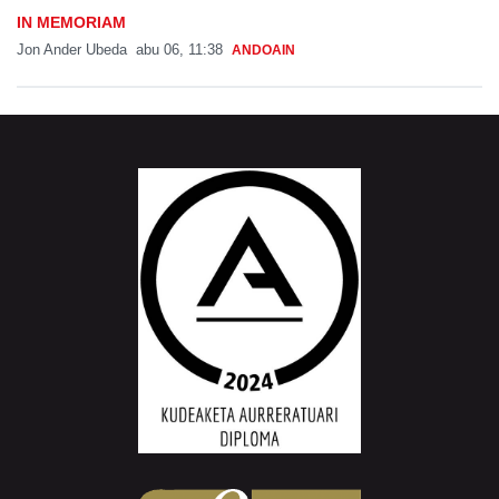
IN MEMORIAM
Jon Ander Ubeda
abu 06, 11:38
ANDOAIN