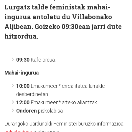
Lurgatz talde feministak mahai-
ingurua antolatu du Villabonako
Aljibean. Goizeko 09:30ean jarri dute
hitzordua.
09:30
Kafe ordua.
Mahai-ingurua
10:00
Emakumeen* errealitatea lurralde
desberdinetan.
12:00
Emakumeen* arteko aliantzak.
Ondoren
piskolabisa.
Durangoko Jardunaldi Feministei buruzko informazioa: