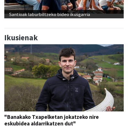
Santioak laburbiltzeko bideo ikusgarria
Ikusienak
"Banakako Txapelketan jokatzeko nire
eskubidea aldarrikatzen dut"