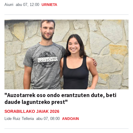
Aiurri
abu 07, 12:00
URNIETA
"Auzotarrek oso ondo erantzuten dute, beti
daude laguntzeko prest"
SORABILLAKO JAIAK 2026
Lide Ruiz Telleria
abu 07, 08:00
ANDOAIN