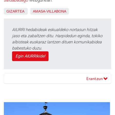
saldabadago
webgunean.
GIZARTEA
AMASA-VILLABONA
AIURRI hedabideak eskualdeko nortasun hitzak
jaso eta zabaltzen ditu. Harpidedun eginda, tokiko
albisteak euskaraz lantzen dituen komunikabidea
babestuko duzu.
Egin AIURRIkide!
Erantzun