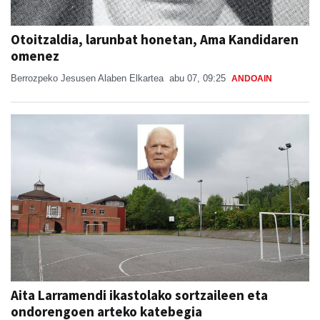
Otoitzaldia, larunbat honetan, Ama Kandidaren
omenez
Berrozpeko Jesusen Alaben Elkartea
abu 07, 09:25
ANDOAIN
Aita Larramendi ikastolako sortzaileen eta
ondorengoen arteko katebegia