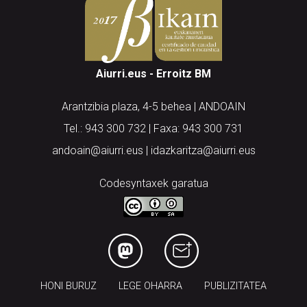
Aiurri.eus - Erroitz BM
Arantzibia plaza, 4-5 behea | ANDOAIN
Tel.: 943 300 732 | Faxa: 943 300 731
andoain@aiurri.eus | idazkaritza@aiurri.eus
Codesyntaxek garatua
HONI BURUZ
LEGE OHARRA
PUBLIZITATEA