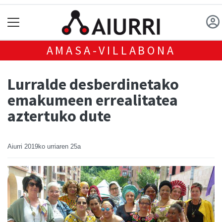
AMASA-VILLABONA
Lurralde desberdinetako
emakumeen errealitatea
aztertuko dute
Aiurri
2019ko urriaren 25a