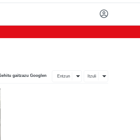
Gehitu gaitzazu Googlen
Entzun
Itzuli