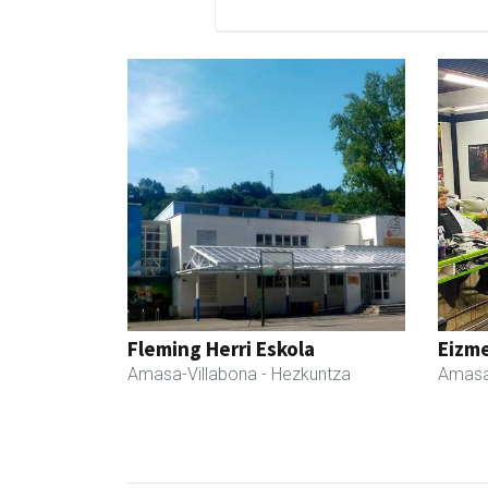
Fleming Herri Eskola
Eizme
Amasa-Villabona
- Hezkuntza
Amasa