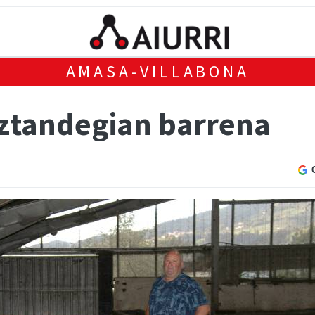
AMASA-VILLABONA
ztandegian barrena