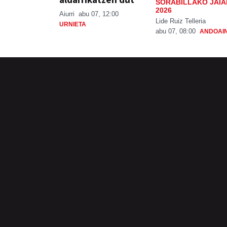
SORABILLAKO JAIA
2026
Aiurri
abu 07, 12:00
Lide Ruiz Telleria
URNIETA
abu 07, 08:00
ANDOAI