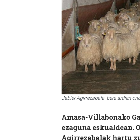
Jabier Agirrezabala, bere ardien on
Amasa-Villabonako Gar
ezaguna eskualdean. O
Agirrezabalak hartu z