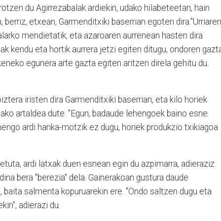
rotzen du Agirrezabalak ardiekin, udako hilabeteetan, hain
 berriz, etxean, Garmenditxiki baserrian egoten dira."Urriare
alarko mendietatik, eta azaroaren aurrenean hasten dira
 kendu eta hortik aurrera jetzi egiten ditugu, ondoren gazt
keneko egunera arte gazta egiten aritzen direla gehitu du.
ztera iristen dira Garmenditxiki baserrian, eta kilo horiek
tako artaldea dute. "Egun, badaude lehengoek baino esne
engo ardi hanka-motzik ez dugu, horiek produkzio txikiagoa
tuta, ardi latxak duen esnean egin du azpimarra, adieraziz
dina bera "berezia" dela. Gainerakoan gustura daude
, baita salmenta kopuruarekin ere. "Ondo saltzen dugu eta
in", adierazi du.