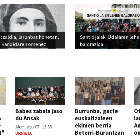
tzaldia, larunbat honetan,
Santio jaiak: Udalaren lehe
 Kandidaren omenez
balorazioa
Babes zabala jaso
Burrunba, gazte
Ot
n
du Ansak
euskaltzaleen
la
e
ekimen berria
A
Aiurri
abu 07, 13:55
t"
Beterri-Buruntzan
o
URNIETA