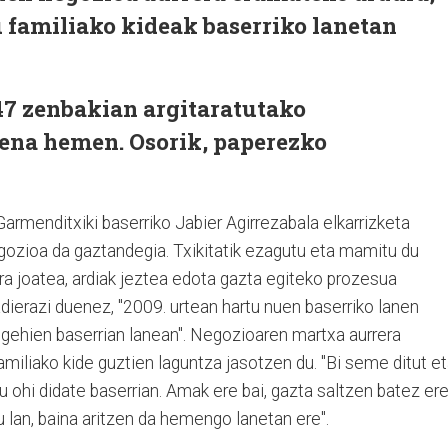
u familiako kideak baserriko lanetan
47 zenbakian argitaratutako
pena hemen. Osorik, paperezko
Garmenditxiki baserriko Jabier Agirrezabala elkarrizketa
egozioa da gaztandegia. Txikitatik ezagutu eta mamitu du
ira joatea, ardiak jeztea edota gazta egiteko prozesua
dierazi duenez, "2009. urtean hartu nuen baserriko lanen
iz gehien baserrian lanean". Negozioaren martxa aurrera
miliako kide guztien laguntza jasotzen du. "Bi seme ditut e
ohi didate baserrian. Amak ere bai, gazta saltzen batez ere
 lan, baina aritzen da hemengo lanetan ere".