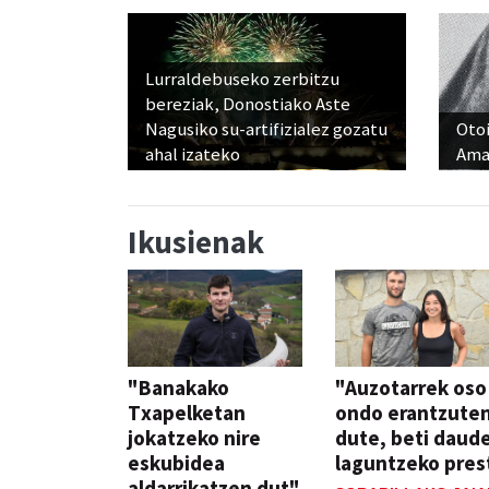
Lurraldebuseko zerbitzu
bereziak, Donostiako Aste
Nagusiko su-artifizialez gozatu
Otoi
ahal izateko
Ama
Ikusienak
"Banakako
"Auzotarrek oso
Txapelketan
ondo erantzute
jokatzeko nire
dute, beti daud
eskubidea
laguntzeko pres
aldarrikatzen dut"