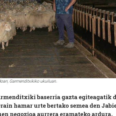
doan, Garmenditxikiko ukuiluan.
menditxiki baserria gazta egiteagatik 
rain hamar urte bertako semea den Jabi
uen negozioa aurrera eramateko ardura,