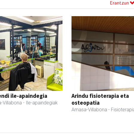
Erantzun
ndi ile-apaindegia
Arindu fisioterapia eta
osteopatia
-Villabona
- Ile-apaindegiak
Amasa-Villabona
- Fisioterapi