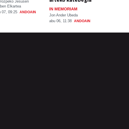
rrozpeko Jesusen
ben Elkartea
IN MEMORIAM
 07, 09:25
ANDOAIN
Jon Ander Ubeda
abu 06, 11:38
ANDOAIN