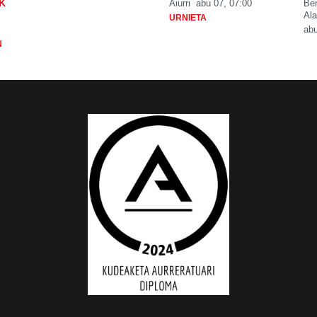
K
Aiurri
abu 07, 07:00
Be
Ala
URNIETA
abu
N