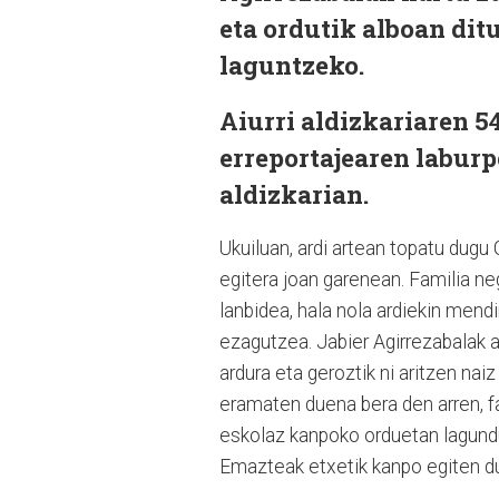
eta ordutik alboan dit
laguntzeko.
Aiurri aldizkariaren 5
erreportajearen labur
aldizkarian.
Ukuiluan, ardi artean topatu dugu 
egitera joan garenean. Familia n
lanbidea, hala nola ardiekin mend
ezagutzea. Jabier Agirrezabalak a
ardura eta geroztik ni aritzen na
eramaten duena bera den arren, fa
eskolaz kanpoko orduetan lagundu 
Emazteak etxetik kanpo egiten du