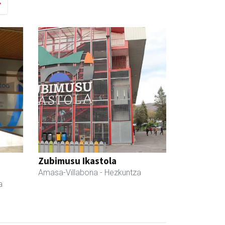
Zubimusu Ikastola
Amasa-Villabona
- Hezkuntza
a