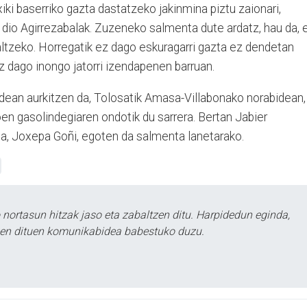
ki baserriko gazta dastatzeko jakinmina piztu zaionari,
u dio Agirrezabalak. Zuzeneko salmenta dute ardatz, hau da, 
saltzeko. Horregatik ez dago eskuragarri gazta ez dendetan
z dago inongo jatorri izendapenen barruan.
idean aurkitzen da, Tolosatik Amasa-Villabonako norabidean,
oen gasolindegiaren ondotik du sarrera. Bertan Jabier
a, Joxepa Goñi, egoten da salmenta lanetarako.
ortasun hitzak jaso eta zabaltzen ditu. Harpidedun eginda,
tzen dituen komunikabidea babestuko duzu.