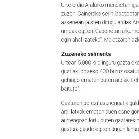
Urte erdia Aralarko mendietan iga
zuzen. Gainerako sei hilabeteetan,
azkenean jaisten ditugu ardiak Ar
umeak egiten. Gabonetan arkumeak
egin ahal izateko". Maiatzaren az
Zuzeneko salmenta
Urtean 5.000 kilo inguru gazta ekoi
guztiak lortzeko 400 buruz osatu
gehiago ematen duten ardiak. Leh
baitute".
Gaztaren berezitasunengatik galde
ardi latxak ematen duen esne gor
aurtengoan lortu duten gaztarekin
gustura gaude egiten dugun lanarek