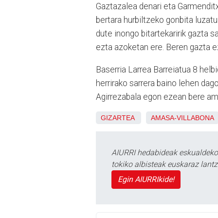
Gaztazalea denari eta Garmenditxi
bertara hurbiltzeko gonbita luzat
dute inongo bitartekaririk gazta 
ezta azoketan ere. Beren gazta e
Baserria Larrea Barreiatua 8 helb
herrirako sarrera baino lehen dag
Agirrezabala egon ezean bere am
GIZARTEA
AMASA-VILLABONA
AIURRI hedabideak eskualdeko n
tokiko albisteak euskaraz lan
Egin AIURRIkide!