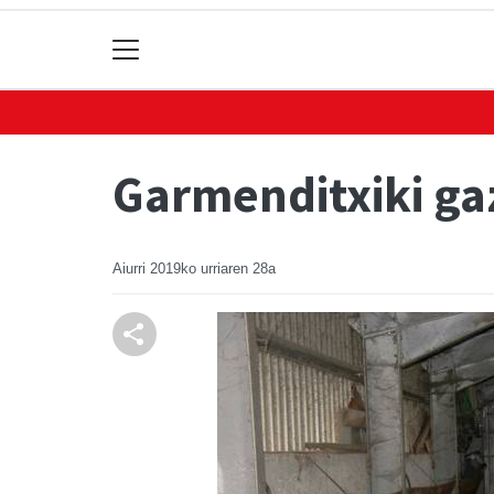
Garmenditxiki ga
Aiurri
2019ko urriaren 28a