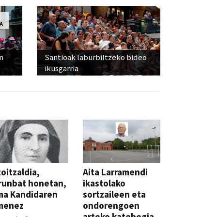
n
Santioak laburbiltzeko bideo
ikusgarria
oitzaldia,
Aita Larramendi
runbat honetan,
ikastolako
ma Kandidaren
sortzaileen eta
menez
ondorengoen
arteko katebegia