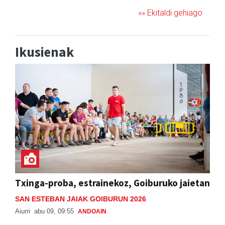
»» Ekitaldi gehiago
Ikusienak
Txinga-proba, estrainekoz, Goiburuko jaietan
SAN ESTEBAN JAIAK GOIBURUN 2026
Aiurri
abu 09, 09:55
ANDOAIN