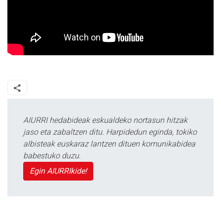
AIURRI hedabideak eskualdeko nortasun hitzak
jaso eta zabaltzen ditu. Harpidedun eginda, tokiko
albisteak euskaraz lantzen dituen komunikabidea
babestuko duzu.
Egin AIURRIkide!