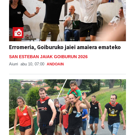
Erromeria, Goiburuko jaiei amaiera emateko
SAN ESTEBAN JAIAK GOIBURUN 2026
Aiurri
abu 10, 07:00
ANDOAIN