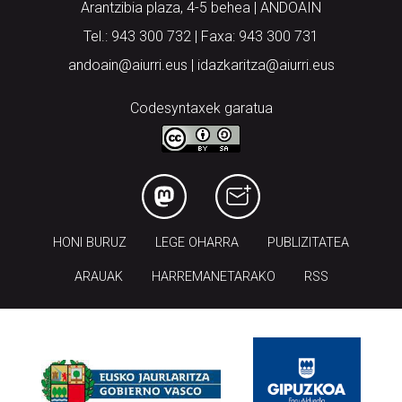
Arantzibia plaza, 4-5 behea | ANDOAIN
Tel.: 943 300 732 | Faxa: 943 300 731
andoain@aiurri.eus | idazkaritza@aiurri.eus
Codesyntaxek garatua
HONI BURUZ
LEGE OHARRA
PUBLIZITATEA
ARAUAK
HARREMANETARAKO
RSS