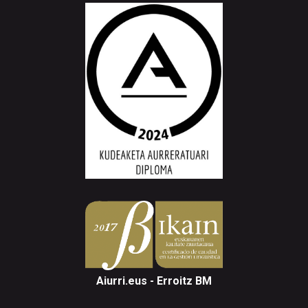
Aiurri.eus - Erroitz BM