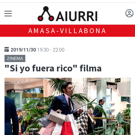
AMASA-VILLABONA
2019/11/30
19:30 - 22:00
ZINEMA
"Si yo fuera rico" filma