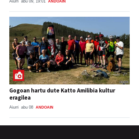
Aiurri
abu 09, 19:01
ANDOAIN
Gogoan hartu dute Katto Amilibia kultur
eragilea
Aiurri
abu 08
ANDOAIN