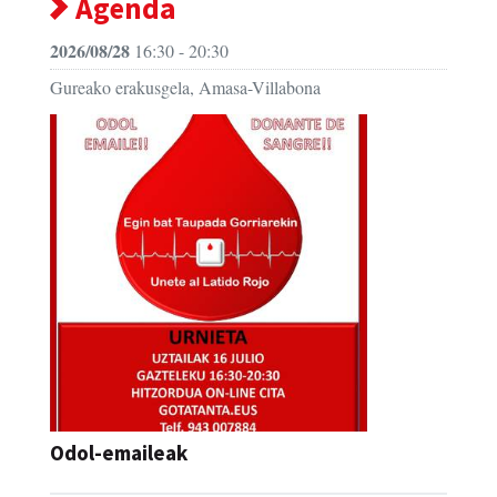
Agenda
2026/08/28
16:30 - 20:30
Gureako erakusgela, Amasa-Villabona
Odol-emaileak