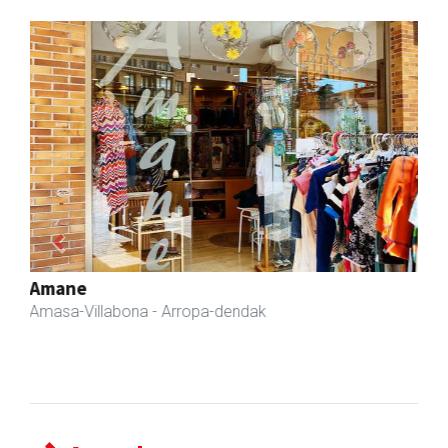
Previous
Next
Arindu fisioterapia eta osteopatia
Amasa-Villabona
- Fisioterapia