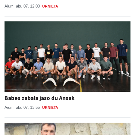
Aiurri
abu 07, 12:00
URNIETA
Babes zabala jaso du Ansak
Aiurri
abu 07, 13:55
URNIETA