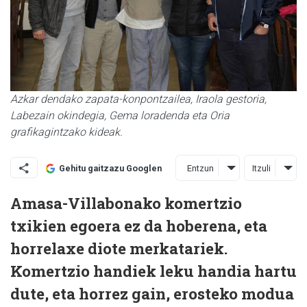
Azkar dendako zapata-konpontzailea, Iraola gestoria,
Labezain okindegia, Gema loradenda eta Oria
grafikagintzako kideak.
Entzun
Itzuli
Gehitu gaitzazu Googlen
Amasa-Villabonako komertzio
txikien egoera ez da hoberena, eta
horrelaxe diote merkatariek.
Komertzio handiek leku handia hartu
dute, eta horrez gain, erosteko modua