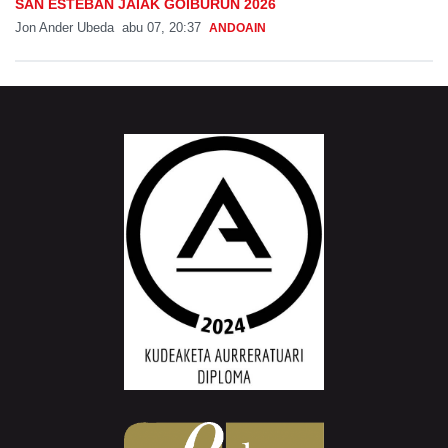
SAN ESTEBAN JAIAK GOIBURUN 2026
Jon Ander Ubeda
abu 07, 20:37
ANDOAIN