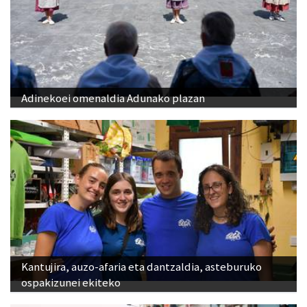
Adinekoei omenaldia Adunako plazan
Kantujira, auzo-afaria eta dantzaldia, asteburuko
ospakizunei ekiteko