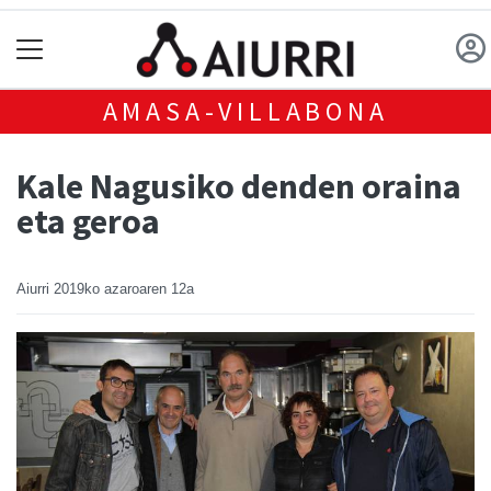
AMASA-VILLABONA
Kale Nagusiko denden oraina
eta geroa
Aiurri
2019ko azaroaren 12a