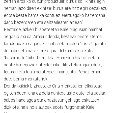
zertan erosiko duzun produktuari buruz soilik hitz egin,
herrian jazo diren ekintzei buruz ere hitz egin dezakezu
edota beste hamaika kontuez. Gertuagoko harremana
dago bezeroaren eta saltzailearen artean".
Bestalde, azken hilabeteetan Kale Nagusian hainbat
negozio itxi da: Amaiur denda, besteak beste. Gema
loradendako nagusiak, iluntzeetan kalea "triste" geratu
dela dio, eta batez ere eguraldi txarrarekin, kalea
"basamortu" bihurtzen dela. Hurrengo hilabeteetan
beste bi negoziok ateak itxiko dituztela iragarri dute,
Iguaran eta Iñaki harategiek, hain justu. Penaz eman
dute berria merkatariek.
Denda txikiak bizirauteko Oria merkatarien elkarteak
egiten duen lana ez dela nahikoa uste dute, eta udalari
babes handiagoa eta erraztasun gehiago eskatzen
dizkiote, hala nola autoak edota furgonetak Kale