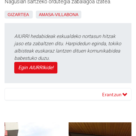
Nagusian sartzeko ordutegia zabalagoa izatea.
GIZARTEA
AMASA-VILLABONA
AIURRI hedabideak eskualdeko nortasun hitzak
jaso eta zabaltzen ditu. Harpidedun eginda, tokiko
albisteak euskaraz lantzen dituen komunikabidea
babestuko duzu.
Egin AIURRIkide!
Erantzun