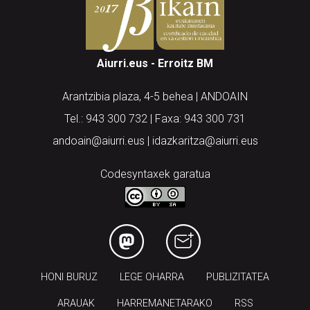
Aiurri.eus - Erroitz BM
Arantzibia plaza, 4-5 behea | ANDOAIN
Tel.: 943 300 732 | Faxa: 943 300 731
andoain@aiurri.eus | idazkaritza@aiurri.eus
Codesyntaxek garatua
HONI BURUZ
LEGE OHARRA
PUBLIZITATEA
ARAUAK
HARREMANETARAKO
RSS