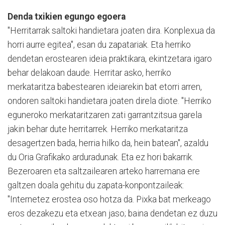
Denda txikien egungo egoera
"Herritarrak saltoki handietara joaten dira. Konplexua da
horri aurre egitea", esan du zapatariak. Eta herriko
dendetan erostearen ideia praktikara, ekintzetara igaro
behar delakoan daude. Herritar asko, herriko
merkataritza babestearen ideiarekin bat etorri arren,
ondoren saltoki handietara joaten direla diote. "Herriko
eguneroko merkataritzaren zati garrantzitsua garela
jakin behar dute herritarrek. Herriko merkataritza
desagertzen bada, herria hilko da, hein batean", azaldu
du Oria Grafikako arduradunak. Eta ez hori bakarrik.
Bezeroaren eta saltzailearen arteko harremana ere
galtzen doala gehitu du zapata-konpontzaileak:
"Internetez erostea oso hotza da. Pixka bat merkeago
eros dezakezu eta etxean jaso; baina dendetan ez duzu