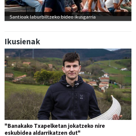
Santioak laburbiltzeko bideo ikusgarria
Ikusienak
"Banakako Txapelketan jokatzeko nire
eskubidea aldarrikatzen dut"