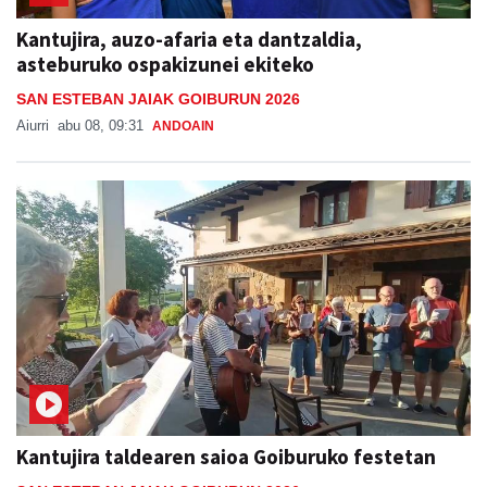
Kantujira, auzo-afaria eta dantzaldia,
asteburuko ospakizunei ekiteko
SAN ESTEBAN JAIAK GOIBURUN 2026
Aiurri
abu 08, 09:31
ANDOAIN
Kantujira taldearen saioa Goiburuko festetan