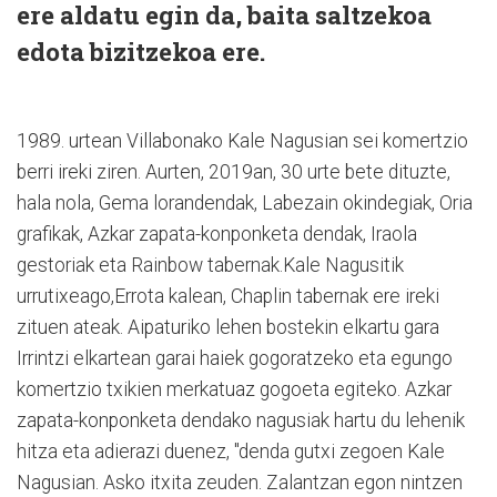
ere aldatu egin da, baita saltzekoa
edota bizitzekoa ere.
1989. urtean Villabonako Kale Nagusian sei komertzio
berri ireki ziren. Aurten, 2019an, 30 urte bete dituzte,
hala nola, Gema lorandendak, Labezain okindegiak, Oria
grafikak, Azkar zapata-konponketa dendak, Iraola
gestoriak eta Rainbow tabernak.Kale Nagusitik
urrutixeago,Errota kalean, Chaplin tabernak ere ireki
zituen ateak. Aipaturiko lehen bostekin elkartu gara
Irrintzi elkartean garai haiek gogoratzeko eta egungo
komertzio txikien merkatuaz gogoeta egiteko. Azkar
zapata-konponketa dendako nagusiak hartu du lehenik
hitza eta adierazi duenez, "denda gutxi zegoen Kale
Nagusian. Asko itxita zeuden. Zalantzan egon nintzen