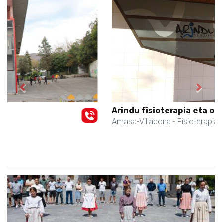
Previous
Next
Arindu fisioterapia eta osteopatia
Amasa-Villabona
- Fisioterapia