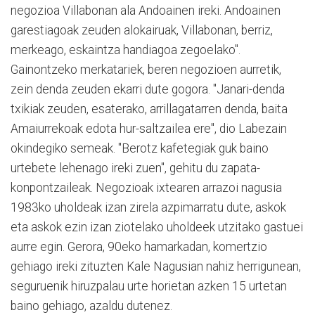
negozioa Villabonan ala Andoainen ireki. Andoainen
garestiagoak zeuden alokairuak, Villabonan, berriz,
merkeago, eskaintza handiagoa zegoelako".
Gainontzeko merkatariek, beren negozioen aurretik,
zein denda zeuden ekarri dute gogora. "Janari-denda
txikiak zeuden, esaterako, arrillagatarren denda, baita
Amaiurrekoak edota hur-saltzailea ere", dio Labezain
okindegiko semeak. "Berotz kafetegiak guk baino
urtebete lehenago ireki zuen", gehitu du zapata-
konpontzaileak. Negozioak ixtearen arrazoi nagusia
1983ko uholdeak izan zirela azpimarratu dute, askok
eta askok ezin izan ziotelako uholdeek utzitako gastuei
aurre egin. Gerora, 90eko hamarkadan, komertzio
gehiago ireki zituzten Kale Nagusian nahiz herrigunean,
seguruenik hiruzpalau urte horietan azken 15 urtetan
baino gehiago, azaldu dutenez.