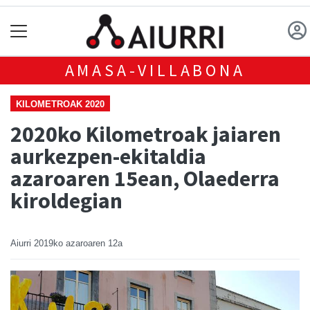
AMASA-VILLABONA
KILOMETROAK 2020
2020ko Kilometroak jaiaren
aurkezpen-ekitaldia
azaroaren 15ean, Olaederra
kiroldegian
Aiurri
2019ko azaroaren 12a