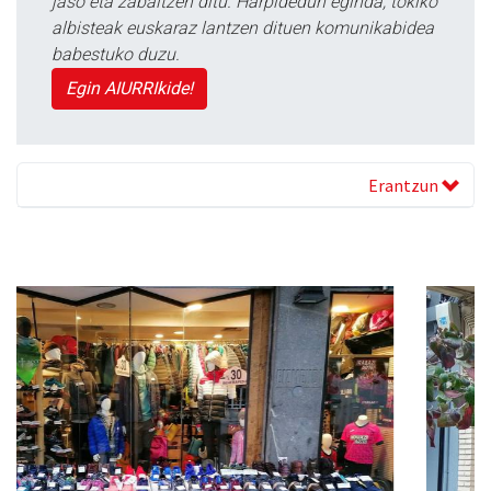
jaso eta zabaltzen ditu. Harpidedun eginda, tokiko
albisteak euskaraz lantzen dituen komunikabidea
babestuko duzu.
Egin AIURRIkide!
Erantzun