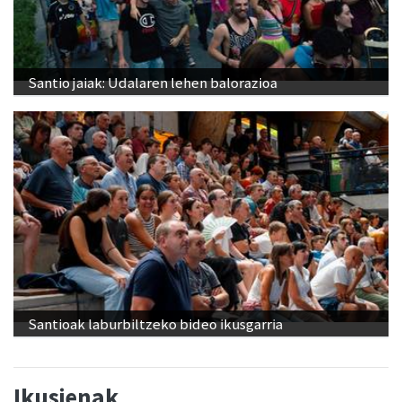
Santio jaiak: Udalaren lehen balorazioa
Santioak laburbiltzeko bideo ikusgarria
Ikusienak