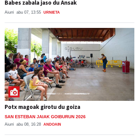
Babes zabala jaso du Ansak
Aiurri
abu 07, 13:55
URNIETA
Potx magoak girotu du goiza
SAN ESTEBAN JAIAK GOIBURUN 2026
Aiurri
abu 08, 16:28
ANDOAIN