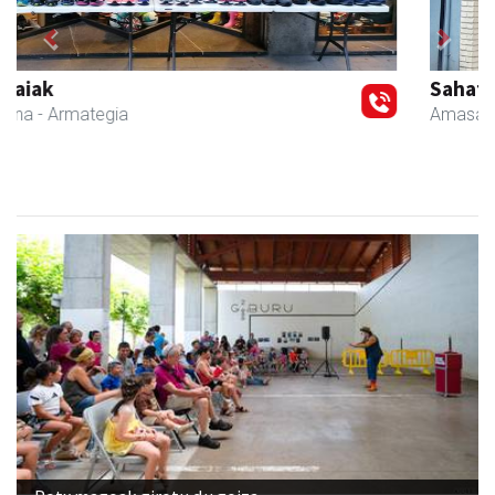
Previous
Next
Sahatsa belar-denda eta dietetika zentrua
Amasa-Villabona
- Belar-denda