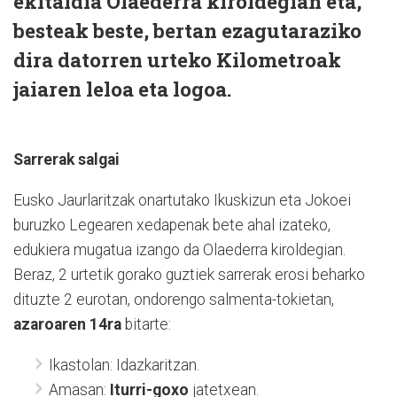
ekitaldia Olaederra kiroldegian eta,
besteak beste, bertan ezagutaraziko
dira datorren urteko Kilometroak
jaiaren leloa eta logoa.
Sarrerak salgai
Eusko Jaurlaritzak onartutako Ikuskizun eta Jokoei
buruzko Legearen xedapenak bete ahal izateko,
edukiera mugatua izango da Olaederra kiroldegian.
Beraz, 2 urtetik gorako guztiek sarrerak erosi beharko
dituzte ​2 euro​tan, ondorengo salmenta-tokietan, ​
azaroaren 14ra
​bitarte:
Ikastolan: Idazkaritzan.
Amasan:​
Iturri-goxo
​ jatetxean.