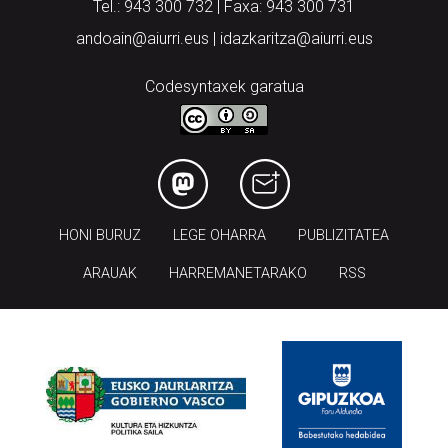
Tel.: 943 300 732 | Faxa: 943 300 731
andoain@aiurri.eus | idazkaritza@aiurri.eus
Codesyntaxek garatua
HONI BURUZ
LEGE OHARRA
PUBLIZITATEA
ARAUAK
HARREMANETARAKO
RSS