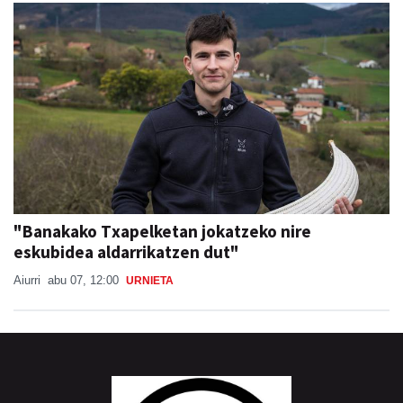
"Banakako Txapelketan jokatzeko nire
eskubidea aldarrikatzen dut"
Aiurri
abu 07, 12:00
URNIETA