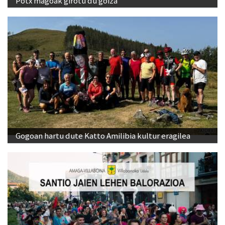
Potx magoak girotu du goiza
Gogoan hartu dute Katto Amilibia kultur eragilea