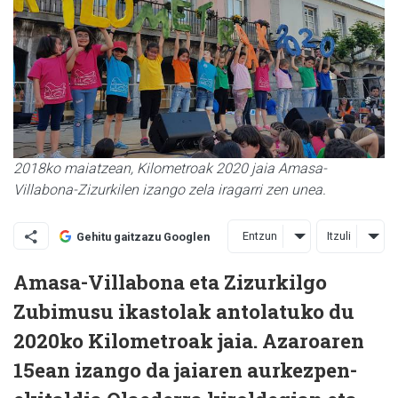
2018ko maiatzean, Kilometroak 2020 jaia Amasa-
Villabona-Zizurkilen izango zela iragarri zen unea.
Entzun
Itzuli
Gehitu gaitzazu Googlen
Amasa-Villabona eta Zizurkilgo
Zubimusu ikastolak antolatuko du
2020ko Kilometroak jaia. Azaroaren
15ean izango da jaiaren aurkezpen-