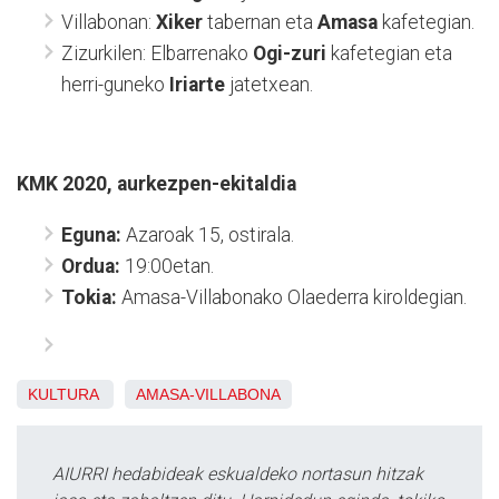
Villabonan: ​
Xiker​
tabernan eta ​
Amasa
​ kafetegian.
Zizurkilen: Elbarrenako ​
Ogi-zuri​
kafetegian eta
herri-guneko ​
Iriarte​
jatetxean.
KMK 2020, aurkezpen-ekitaldia
Eguna:​
Azaroak 15, ostirala.
Ordua:​
19:00etan.
Tokia:​
Amasa-Villabonako Olaederra kiroldegian.
KULTURA
AMASA-VILLABONA
AIURRI hedabideak eskualdeko nortasun hitzak