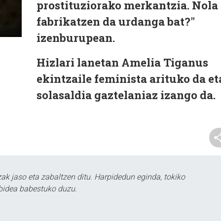
prostituziorako merkantzia. Nola
fabrikatzen da urdanga bat?"
izenburupean.
Hizlari lanetan Amelia Tiganus
ekintzaile feminista arituko da et
solasaldia gaztelaniaz izango da.
k jaso eta zabaltzen ditu. Harpidedun eginda, tokiko
bidea babestuko duzu.