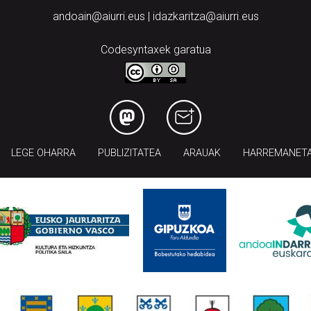
andoain@aiurri.eus | idazkaritza@aiurri.eus
Codesyntaxek garatua
LEGE OHARRA
PUBLIZITATEA
ARAUAK
HARREMANET