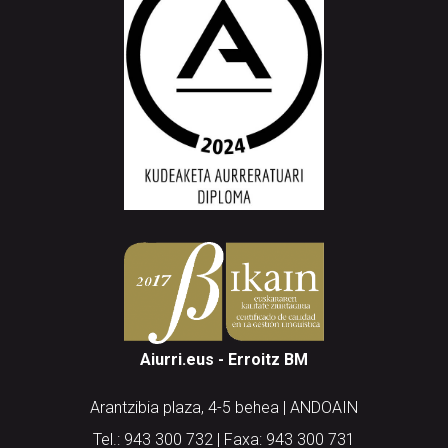
Aiurri.eus - Erroitz BM
Arantzibia plaza, 4-5 behea | ANDOAIN
Tel.: 943 300 732 | Faxa: 943 300 731