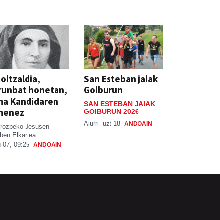
oitzaldia,
San Esteban jaiak
runbat honetan,
Goiburun
ma Kandidaren
SAN ESTEBAN JAIAK
menez
GOIBURUN 2026
Aiurri
uzt 18
ANDOAIN
rrozpeko Jesusen
ben Elkartea
 07, 09:25
ANDOAIN