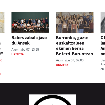
Babes zabala jaso
Burrunba, gazte
Ot
n
du Ansak
euskaltzaleen
la
e
ekimen berria
A
Aiurri
abu 07, 13:55
t"
Beterri-Buruntzan
o
URNIETA
K
Aiurri
abu 07, 07:00
Be
Ala
URNIETA
abu
N