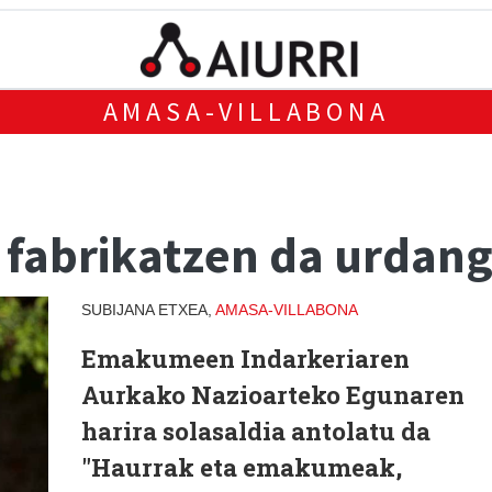
AMASA-VILLABONA
 fabrikatzen da urdang
SUBIJANA ETXEA,
AMASA-VILLABONA
Emakumeen Indarkeriaren
Aurkako Nazioarteko Egunaren
harira solasaldia antolatu da
"Haurrak eta emakumeak,