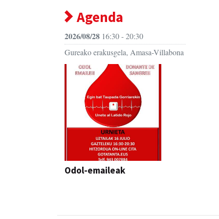
Agenda
2026/08/28
16:30 - 20:30
Gureako erakusgela, Amasa-Villabona
Odol-emaileak