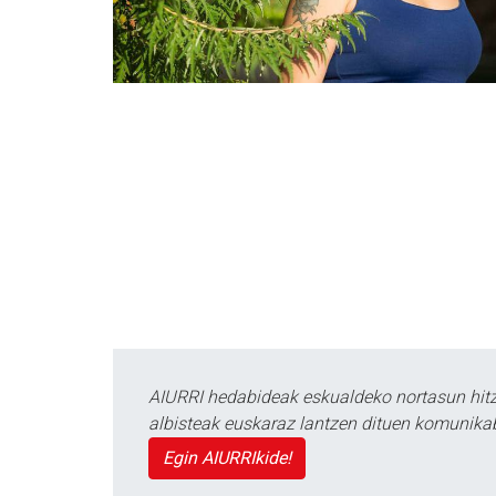
AIURRI hedabideak eskualdeko nortasun hitza
albisteak euskaraz lantzen dituen komunika
Egin AIURRIkide!