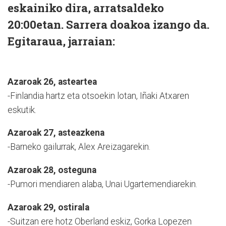
eskainiko dira, arratsaldeko
20:00etan. Sarrera doakoa izango da.
Egitaraua, jarraian:
Azaroak 26, asteartea
-Finlandia hartz eta otsoekin lotan, Iñaki Atxaren
eskutik.
Azaroak 27, asteazkena
-Barneko gailurrak, Alex Areizagarekin.
Azaroak 28, osteguna
-Pumori mendiaren alaba, Unai Ugartemendiarekin.
Azaroak 29, ostirala
-Suitzan ere hotz Oberland eskiz, Gorka Lopezen