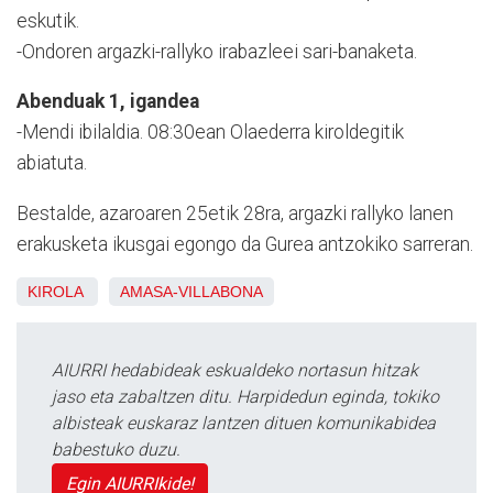
eskutik.
-Ondoren argazki-rallyko irabazleei sari-banaketa.
Abenduak 1, igandea
-Mendi ibilaldia. 08:30ean Olaederra kiroldegitik
abiatuta.
Bestalde, azaroaren 25etik 28ra, argazki rallyko lanen
erakusketa ikusgai egongo da Gurea antzokiko sarreran.
KIROLA
AMASA-VILLABONA
AIURRI hedabideak eskualdeko nortasun hitzak
jaso eta zabaltzen ditu. Harpidedun eginda, tokiko
albisteak euskaraz lantzen dituen komunikabidea
babestuko duzu.
Egin AIURRIkide!