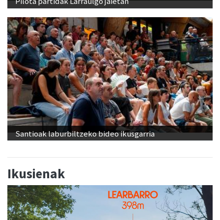
Pilota partidak Larraulgo jaietan
Santioak laburbiltzeko bideo ikusgarria
Ikusienak