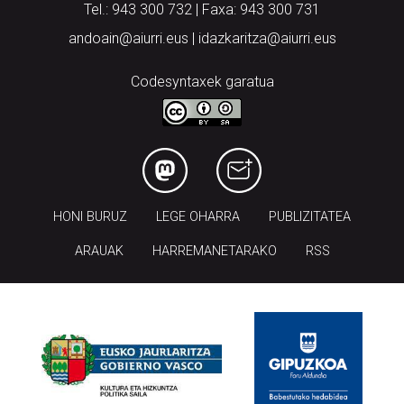
Tel.: 943 300 732 | Faxa: 943 300 731
andoain@aiurri.eus | idazkaritza@aiurri.eus
Codesyntaxek garatua
HONI BURUZ
LEGE OHARRA
PUBLIZITATEA
ARAUAK
HARREMANETARAKO
RSS