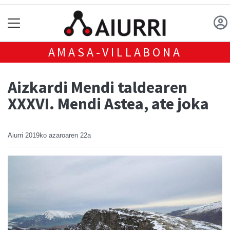
AMASA-VILLABONA
Aizkardi Mendi taldearen
XXXVI. Mendi Astea, ate joka
Aiurri
2019ko azaroaren 22a