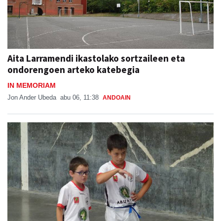
Aita Larramendi ikastolako sortzaileen eta
ondorengoen arteko katebegia
IN MEMORIAM
Jon Ander Ubeda
abu 06, 11:38
ANDOAIN