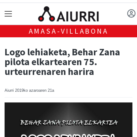
AMASA-VILLABONA
Logo lehiaketa, Behar Zana
pilota elkartearen 75.
urteurrenaren harira
Aiurri
2019ko azaroaren 21a