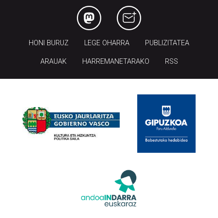
HONI BURUZ
LEGE OHARRA
PUBLIZITATEA
ARAUAK
HARREMANETARAKO
RSS