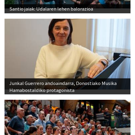
Santio jaiak: Udalaren lehen balorazioa
Junkal Guerrero andoaindarra, Donostiako Musika
Hamabostaldiko protagonista