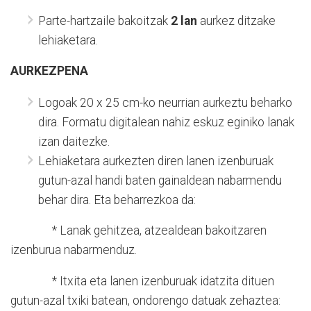
Parte-hartzaile bakoitzak
2 lan
aurkez ditzake
lehiaketara.
AURKEZPENA
Logoak 20 x 25 cm-ko neurrian aurkeztu beharko
dira. Formatu digitalean nahiz eskuz eginiko lanak
izan daitezke.
Lehiaketara aurkezten diren lanen izenburuak
gutun-azal handi baten gainaldean nabarmendu
behar dira. Eta beharrezkoa da:
* Lanak gehitzea, atzealdean bakoitzaren
izenburua nabarmenduz.
* Itxita eta lanen izenburuak idatzita dituen
gutun-azal txiki batean, ondorengo datuak zehaztea: