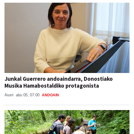
Junkal Guerrero andoaindarra, Donostiako
Musika Hamabostaldiko protagonista
Aiurri
abu 05, 07:00
ANDOAIN