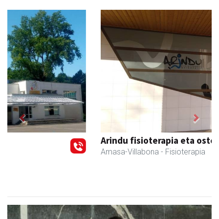
Previous
Next
Arindu fisioterapia eta osteopatia
Amasa-Villabona
- Fisioterapia