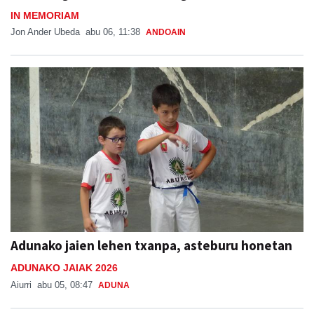
IN MEMORIAM
Jon Ander Ubeda
abu 06, 11:38
ANDOAIN
Adunako jaien lehen txanpa, asteburu honetan
ADUNAKO JAIAK 2026
Aiurri
abu 05, 08:47
ADUNA