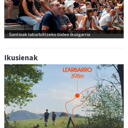
Santioak laburbiltzeko bideo ikusgarria
Ikusienak