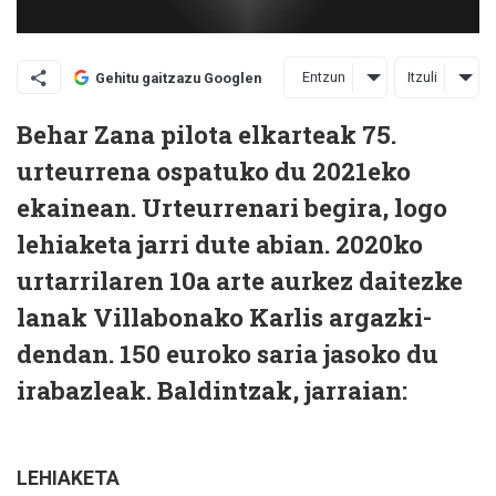
Entzun
Itzuli
Gehitu gaitzazu Googlen
Behar Zana pilota elkarteak 75.
urteurrena ospatuko du 2021eko
ekainean. Urteurrenari begira, logo
lehiaketa jarri dute abian. 2020ko
urtarrilaren 10a arte aurkez daitezke
lanak Villabonako Karlis argazki-
dendan. 150 euroko saria jasoko du
irabazleak. Baldintzak, jarraian:
LEHIAKETA