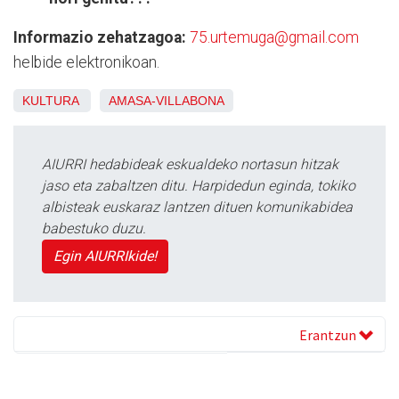
Informazio zehatzagoa:
75.urtemuga@gmail.com
helbide elektronikoan.
KULTURA
AMASA-VILLABONA
AIURRI hedabideak eskualdeko nortasun hitzak
jaso eta zabaltzen ditu. Harpidedun eginda, tokiko
albisteak euskaraz lantzen dituen komunikabidea
babestuko duzu.
Egin AIURRIkide!
Erantzun