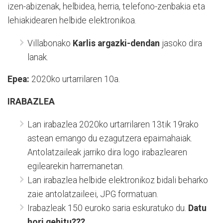
izen-abizenak, helbidea, herria, telefono-zenbakia eta
lehiakidearen helbide elektronikoa.
Villabonako
Karlis argazki-dendan
jasoko dira
lanak.
Epea:
2020ko urtarrilaren 10a.
IRABAZLEA
Lan irabazlea 2020ko urtarrilaren 13tik 19rako
astean emango du ezagutzera epaimahaiak.
Antolatzaileak jarriko dira logo irabazlearen
egilearekin harremanetan.
Lan irabazlea helbide elektronikoz bidali beharko
zaie antolatzaileei, JPG formatuan.
Irabazleak 150 euroko saria eskuratuko du.
Datu
hori gehitu???