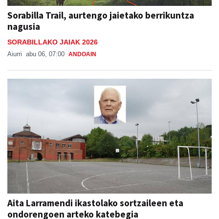
Sorabilla Trail, aurtengo jaietako berrikuntza
nagusia
SORABILLAKO JAIAK 2026
Aiurri
abu 06, 07:00
ANDOAIN
Aita Larramendi ikastolako sortzaileen eta
ondorengoen arteko katebegia