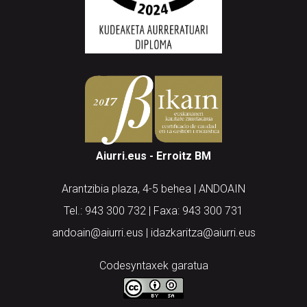
Aiurri.eus - Erroitz BM
Arantzibia plaza, 4-5 behea | ANDOAIN
Tel.: 943 300 732 | Faxa: 943 300 731
andoain@aiurri.eus | idazkaritza@aiurri.eus
Codesyntaxek garatua