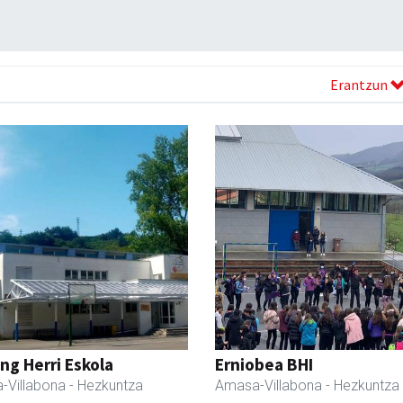
Erantzun
ng Herri Eskola
Erniobea BHI
-Villabona
- Hezkuntza
Amasa-Villabona
- Hezkuntza