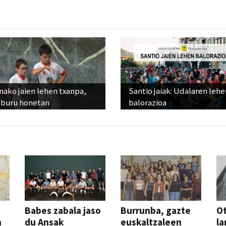
ako jaien lehen txanpa,
Santio jaiak: Udalaren lehe
eburu honetan
balorazioa
Babes zabala jaso
Burrunba, gazte
Ot
n
du Ansak
euskaltzaleen
la