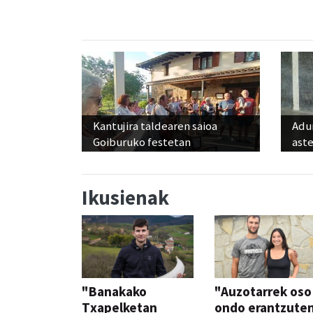
Kantujira taldearen saioa
Adun
Goiburuko festetan
ast
Ikusienak
"Banakako
"Auzotarrek oso
Txapelketan
ondo erantzute