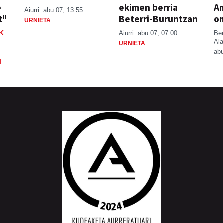
e
ekimen berria
A
Aiurri
abu 07, 13:55
t"
Beterri-Buruntzan
o
URNIETA
K
Aiurri
abu 07, 07:00
Be
Ala
URNIETA
abu
N