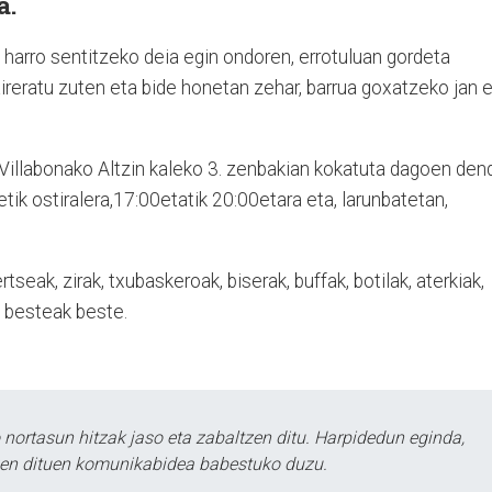
a.
harro sentitzeko deia egin ondoren, errotuluan gordeta
 aireratu zuten eta bide honetan zehar, barrua goxatzeko jan 
Villabonako Altzin kaleko 3. zenbakian kokatuta dagoen den
ik ostiralera,17:00etatik 20:00etara eta, larunbatetan,
ertseak, zirak, txubaskeroak, biserak, buffak, botilak, aterkiak,
, besteak beste.
ortasun hitzak jaso eta zabaltzen ditu. Harpidedun eginda,
tzen dituen komunikabidea babestuko duzu.