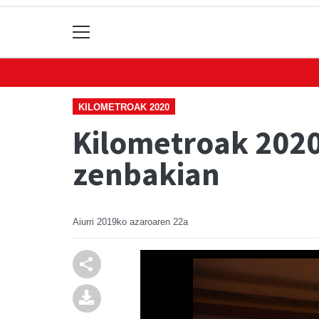
KILOMETROAK 2020
Kilometroak 2020
zenbakian
Aiurri
2019ko azaroaren 22a