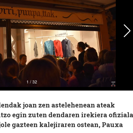
endak joan zen astelehenean ateak
tzo egin zuten dendaren irekiera ofiziala
jole gazteen kalejiraren ostean, Pauxa