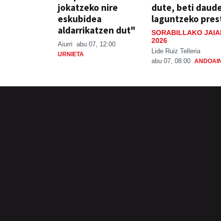
jokatzeko nire
dute, beti daud
eskubidea
laguntzeko pres
aldarrikatzen dut"
SORABILLAKO JAIA
2026
Aiurri
abu 07, 12:00
Lide Ruiz Telleria
URNIETA
abu 07, 08:00
ANDOAI