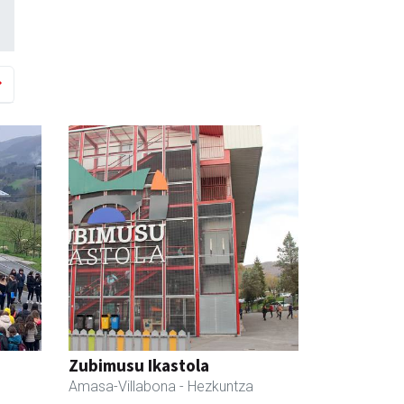
Zubimusu Ikastola
Amasa-Villabona
- Hezkuntza