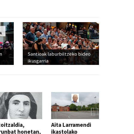
n
Santioak laburbiltzeko bideo
ikusgarria
oitzaldia,
Aita Larramendi
runbat honetan,
ikastolako