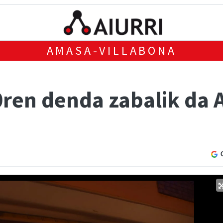
AMASA-VILLABONA
ren denda zabalik da A