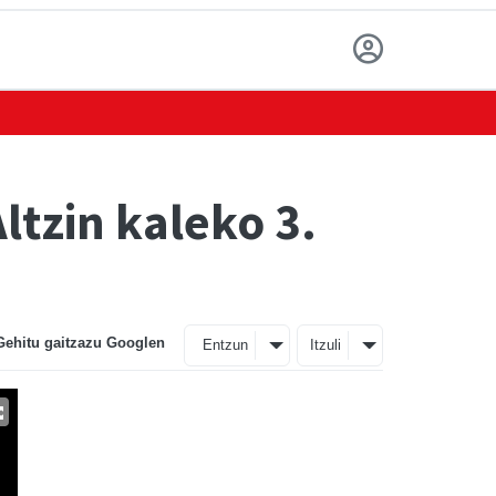
ltzin kaleko 3.
Gehitu gaitzazu Googlen
Entzun
Itzuli