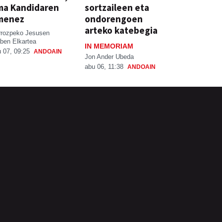
ma Kandidaren
sortzaileen eta
menez
ondorengoen
arteko katebegia
rrozpeko Jesusen
ben Elkartea
IN MEMORIAM
 07, 09:25
ANDOAIN
Jon Ander Ubeda
abu 06, 11:38
ANDOAIN