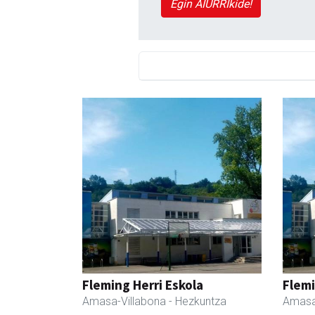
Egin AIURRIkide!
Fleming Herri Eskola
Flemi
Amasa-Villabona
- Hezkuntza
Amasa