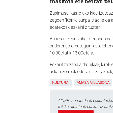
maskota ere bertan zel
Zubimusu ikastolako kide izateaz 
zegoen 'Korrik, punpa, ttak' leloa
edatekoak eskaini zituzten.
Aurrerantzean zabalik egongo da 
ondorengo ordutegian: astelehenet
10:00etatik 13:00etara.
Eskaintza zabala da: nikiak, kirol-j
askari-zorroak edota giltzatakoak
KULTURA
AMASA-VILLABONA
AIURRI hedabideak eskualdeko n
tokiko albisteak euskaraz lan