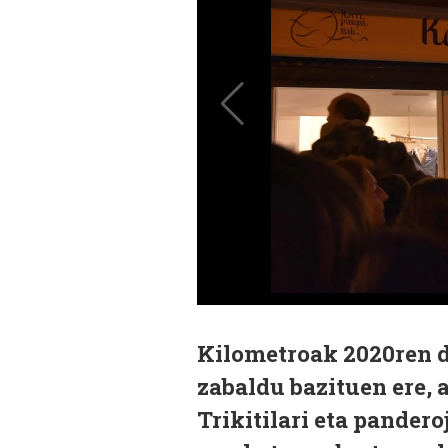
Kilometroak 2020ren d
zabaldu bazituen ere, a
Trikitilari eta pandero