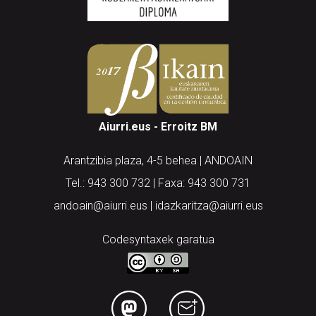
Aiurri.eus - Erroitz BM
Arantzibia plaza, 4-5 behea | ANDOAIN
Tel.: 943 300 732 | Faxa: 943 300 731
andoain@aiurri.eus | idazkaritza@aiurri.eus
Codesyntaxek garatua