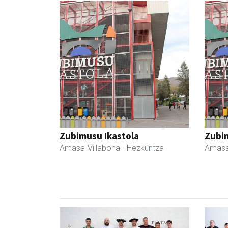
Zubimusu Ikastola
Zubim
Amasa-Villabona
- Hezkuntza
Amasa