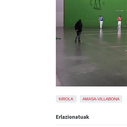
KIROLA
AMASA-VILLABONA
Erlazionatuak