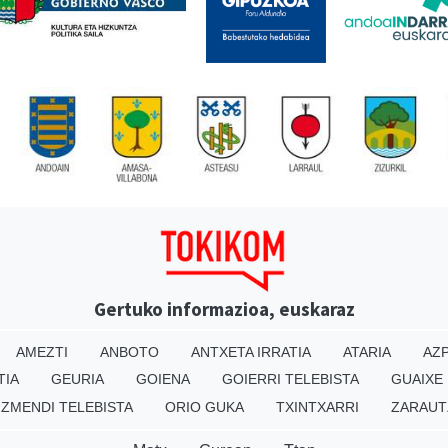
Gertuko informazioa, euskaraz
AMEZTI
ANBOTO
ANTXETA IRRATIA
ATARIA
AZP
TIA
GEURIA
GOIENA
GOIERRI TELEBISTA
GUAIXE
IZMENDI TELEBISTA
ORIO GUKA
TXINTXARRI
ZARAUT