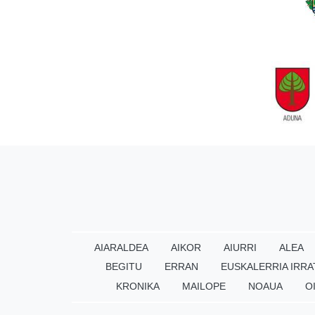
AIARALDEA
AIKOR
AIURRI
ALEA
BEGITU
ERRAN
EUSKALERRIA IRRA
KRONIKA
MAILOPE
NOAUA
O