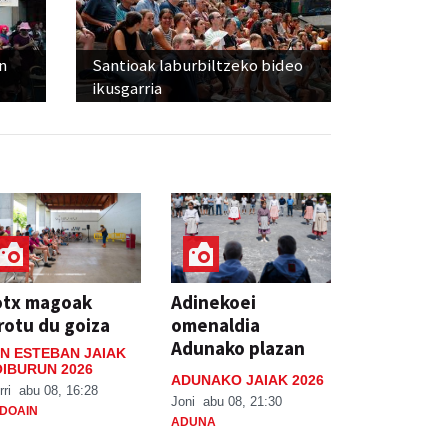
n
Santioak laburbiltzeko bideo
ikusgarria
otx magoak
Adinekoei
rotu du goiza
omenaldia
Adunako plazan
N ESTEBAN JAIAK
IBURUN 2026
ADUNAKO JAIAK 2026
rri
abu 08, 16:28
Joni
abu 08, 21:30
DOAIN
ADUNA