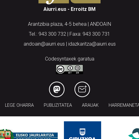
Aiurri.eus - Erroitz BM
Arantzibia plaza, 4-5 behea | ANDOAIN
Tel.: 943 300 732 | Faxa: 943 300 731
andoain@aiurri.eus | idazkaritza@aiurri.eus
Codesyntaxek garatua
LEGE OHARRA
PUBLIZITATEA
ARAUAK
HARREMANET