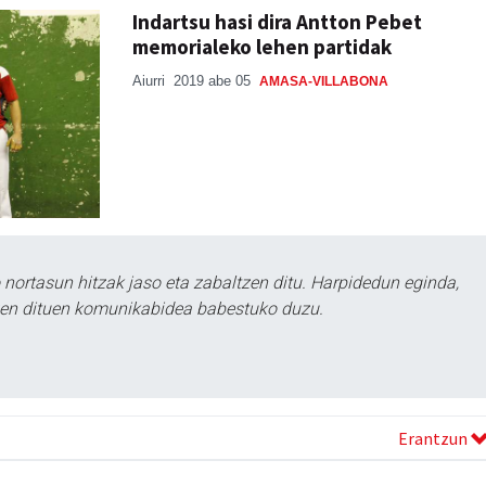
Indartsu hasi dira Antton Pebet
memorialeko lehen partidak
Aiurri
2019 abe 05
AMASA-VILLABONA
ortasun hitzak jaso eta zabaltzen ditu. Harpidedun eginda,
tzen dituen komunikabidea babestuko duzu.
Erantzun