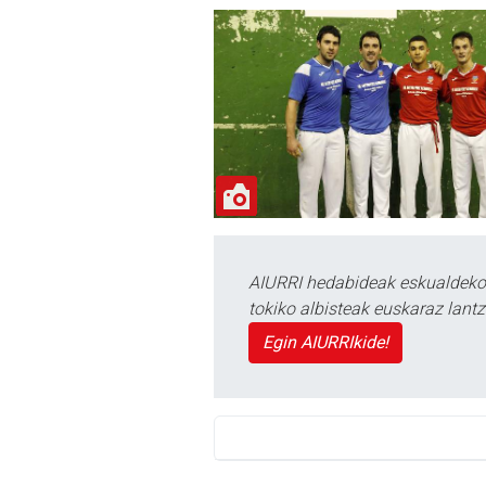
AIURRI hedabideak eskualdeko n
tokiko albisteak euskaraz lan
Egin AIURRIkide!