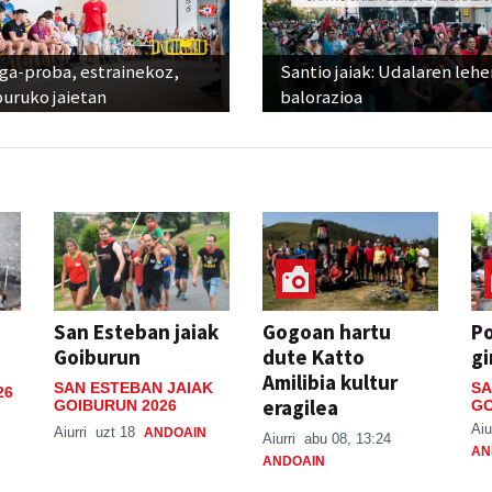
ga-proba, estrainekoz,
Santio jaiak: Udalaren lehe
uruko jaietan
balorazioa
San Esteban jaiak
Gogoan hartu
P
Goiburun
dute Katto
gi
Amilibia kultur
SAN ESTEBAN JAIAK
SA
26
eragilea
GOIBURUN 2026
GO
Aiu
Aiurri
uzt 18
ANDOAIN
Aiurri
abu 08, 13:24
AN
ANDOAIN