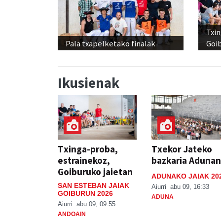
Txin
Pala txapelketako finalak
Goib
Ikusienak
Txinga-proba,
Txekor Jateko
estrainekoz,
bazkaria Adunan
Goiburuko jaietan
ADUNAKO JAIAK 20
SAN ESTEBAN JAIAK
Aiurri
abu 09, 16:33
GOIBURUN 2026
ADUNA
Aiurri
abu 09, 09:55
ANDOAIN