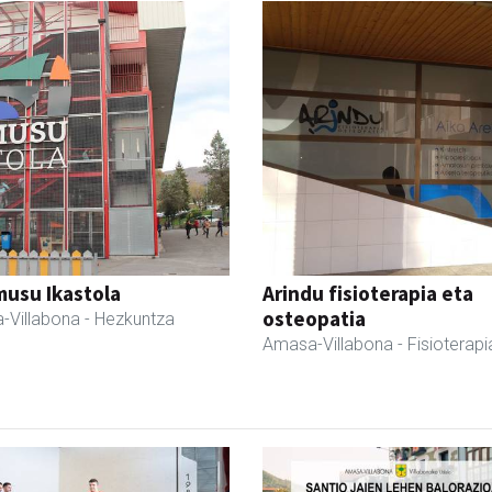
usu Ikastola
Arindu fisioterapia eta
osteopatia
-Villabona
- Hezkuntza
Amasa-Villabona
- Fisioterapi