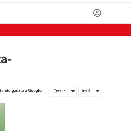
ta-
Gehitu gaitzazu Googlen
Entzun
Itzuli