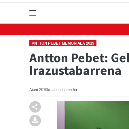
ANTTON PEBET MEMORIALA 2019
Antton Pebet: Gel
Irazustabarrena
Aiurri
2019ko abenduaren 5a