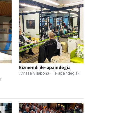
Eizmendi ile-apaindegia
Amasa-Villabona
- Ile-apaindegiak
a