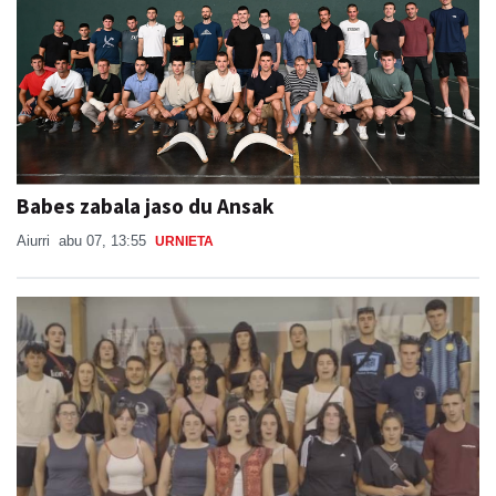
Babes zabala jaso du Ansak
Aiurri
abu 07, 13:55
URNIETA