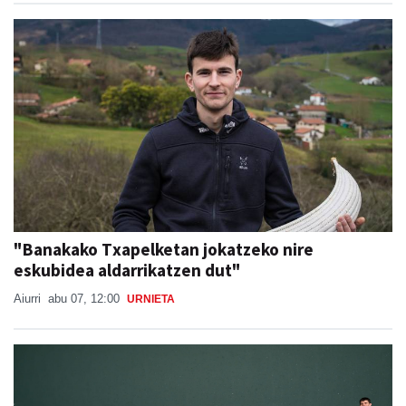
"Banakako Txapelketan jokatzeko nire
eskubidea aldarrikatzen dut"
Aiurri
abu 07, 12:00
URNIETA