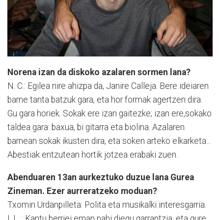
Norena izan da diskoko azalaren sormen lana?
N. C.: Egilea nire ahizpa da, Janire Calleja. Bere ideiaren
barne tanta batzuk gara, eta hor formak agertzen dira.
Gu gara horiek. Sokak ere izan gaitezke; izan ere,sokako
taldea gara: baxua, bi gitarra eta biolina. Azalaren
barnean sokak ikusten dira, eta soken arteko elkarketa...
Abestiak entzutean hortik jotzea erabaki zuen.
Abenduaren 13an aurkeztuko duzue lana Gurea
Zineman. Ezer aurreratzeko moduan?
Txomin Urdanpilleta: Polita eta musikalki interesgarria.
I. L. : Kantu berriei eman nahi diegu garrantzia, eta gure