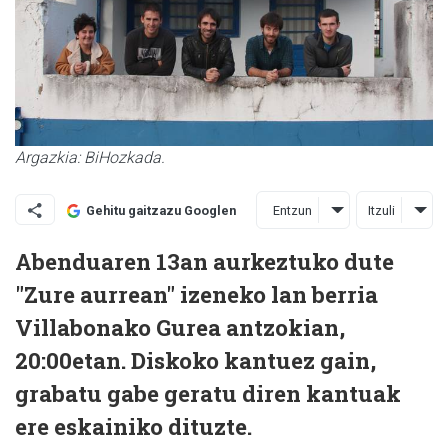
Argazkia: BiHozkada.
Entzun
Itzuli
Gehitu gaitzazu Googlen
Abenduaren 13an aurkeztuko dute
"Zure aurrean" izeneko lan berria
Villabonako Gurea antzokian,
20:00etan. Diskoko kantuez gain,
grabatu gabe geratu diren kantuak
ere eskainiko dituzte.