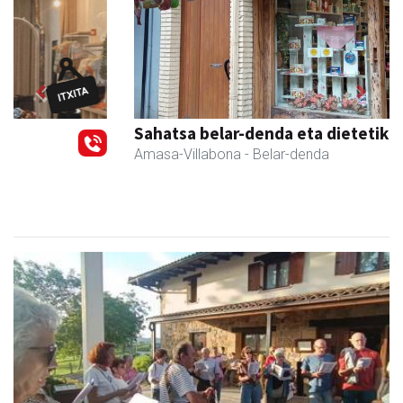
Previous
Next
Sahatsa belar-denda eta dietetika zentrua
Amasa-Villabona
- Belar-denda