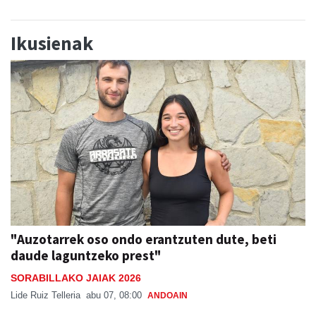
Ikusienak
"Auzotarrek oso ondo erantzuten dute, beti
daude laguntzeko prest"
SORABILLAKO JAIAK 2026
Lide Ruiz Telleria
abu 07, 08:00
ANDOAIN