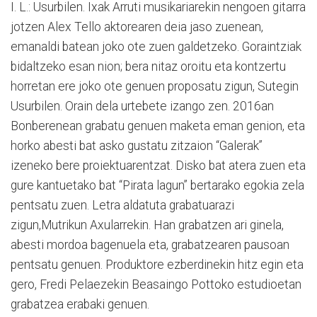
I. L.: Usurbilen. Ixak Arruti musikariarekin nengoen gitarra
jotzen Alex Tello aktorearen deia jaso zuenean,
emanaldi batean joko ote zuen galdetzeko. Goraintziak
bidaltzeko esan nion; bera nitaz oroitu eta kontzertu
horretan ere joko ote genuen proposatu zigun, Sutegin
Usurbilen. Orain dela urtebete izango zen. 2016an
Bonberenean grabatu genuen maketa eman genion, eta
horko abesti bat asko gustatu zitzaion “Galerak”
izeneko bere proiektuarentzat. Disko bat atera zuen eta
gure kantuetako bat “Pirata lagun” bertarako egokia zela
pentsatu zuen. Letra aldatuta grabatuarazi
zigun,Mutrikun Axularrekin. Han grabatzen ari ginela,
abesti mordoa bagenuela eta, grabatzearen pausoan
pentsatu genuen. Produktore ezberdinekin hitz egin eta
gero, Fredi Pelaezekin Beasaingo Pottoko estudioetan
grabatzea erabaki genuen.