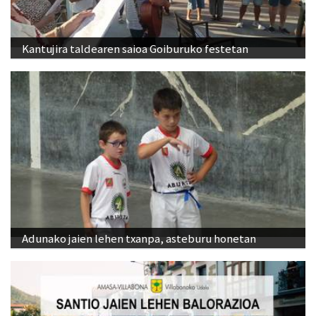
Kantujira taldearen saioa Goiburuko festetan
Adunako jaien lehen txanpa, asteburu honetan