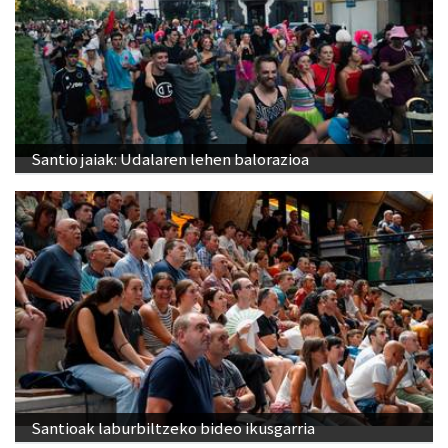
Santio jaiak: Udalaren lehen balorazioa
Santioak laburbiltzeko bideo ikusgarria