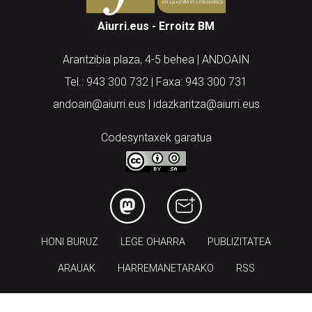
Aiurri.eus - Erroitz BM
Arantzibia plaza, 4-5 behea | ANDOAIN
Tel.: 943 300 732 | Faxa: 943 300 731
andoain@aiurri.eus | idazkaritza@aiurri.eus
Codesyntaxek garatua
HONI BURUZ
LEGE OHARRA
PUBLIZITATEA
ARAUAK
HARREMANETARAKO
RSS