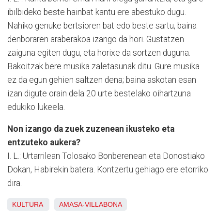
ibilbideko beste hainbat kantu ere abestuko dugu.
Nahiko genuke bertsioren bat edo beste sartu, baina
denboraren araberakoa izango da hori. Gustatzen
zaiguna egiten dugu, eta horixe da sortzen duguna.
Bakoitzak bere musika zaletasunak ditu. Gure musika
ez da egun gehien saltzen dena; baina askotan esan
izan digute orain dela 20 urte bestelako oihartzuna
edukiko lukeela.
Non izango da zuek zuzenean ikusteko eta
entzuteko aukera?
I. L.: Urtarrilean Tolosako Bonberenean eta Donostiako
Dokan, Habirekin batera. Kontzertu gehiago ere etorriko
dira.
KULTURA
AMASA-VILLABONA