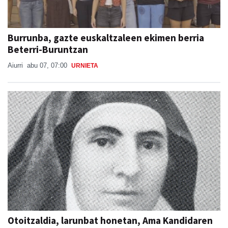
Burrunba, gazte euskaltzaleen ekimen berria
Beterri-Buruntzan
Aiurri
abu 07, 07:00
URNIETA
Otoitzaldia, larunbat honetan, Ama Kandidaren