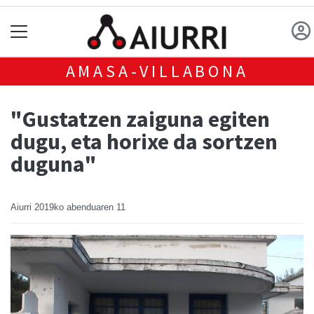
AMASA-VILLABONA
"Gustatzen zaiguna egiten
dugu, eta horixe da sortzen
duguna"
Aiurri
2019ko abenduaren 11