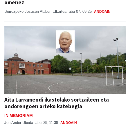
omenez
Berrozpeko Jesusen Alaben Elkartea
abu 07, 09:25
ANDOAIN
Aita Larramendi ikastolako sortzaileen eta
ondorengoen arteko katebegia
IN MEMORIAM
Jon Ander Ubeda
abu 06, 11:38
ANDOAIN