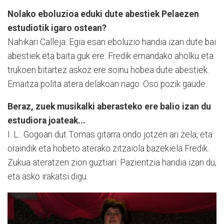
Nolako eboluzioa eduki dute abestiek Pelaezen
estudiotik igaro ostean?
Nahikari Calleja: Egia esan eboluzio handia izan dute bai
abestiek eta baita guk ere. Fredik emandako aholku eta
trukoen bitartez askoz ere soinu hobea dute abestiek.
Emaitza polita atera delakoan nago. Oso pozik gaude.
Beraz, zuek musikalki aberasteko ere balio izan du
estudiora joateak...
I. L.: Gogoan dut Tomas gitarra ondo jotzen ari zela, eta
oraindik eta hobeto aterako zitzaiola bazekiela Fredik.
Zukua ateratzen zion guztiari. Pazientzia handia izan du,
eta asko irakatsi digu.