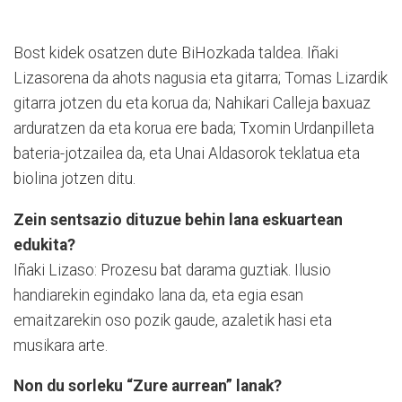
Bost kidek osatzen dute BiHozkada taldea. Iñaki
Lizasorena da ahots nagusia eta gitarra; Tomas Lizardik
gitarra jotzen du eta korua da; Nahikari Calleja baxuaz
arduratzen da eta korua ere bada; Txomin Urdanpilleta
bateria-jotzailea da, eta Unai Aldasorok teklatua eta
biolina jotzen ditu.
Zein sentsazio dituzue behin lana eskuartean
edukita?
Iñaki Lizaso: Prozesu bat darama guztiak. Ilusio
handiarekin egindako lana da, eta egia esan
emaitzarekin oso pozik gaude, azaletik hasi eta
musikara arte.
Non du sorleku “Zure aurrean” lanak?