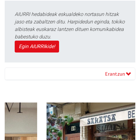
AIURRI hedabideak eskualdeko nortasun hitzak
jaso eta zabaltzen ditu. Harpidedun eginda, tokiko
albisteak euskaraz lantzen dituen komunikabidea
babestuko duzu.
Egin AIURRIkide!
Erantzun