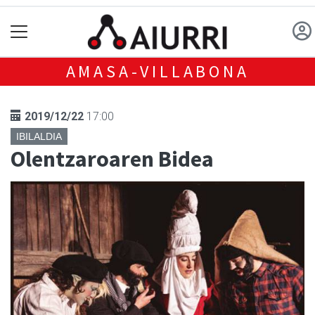
AMASA-VILLABONA
2019/12/22
17:00
IBILALDIA
Olentzaroaren Bidea