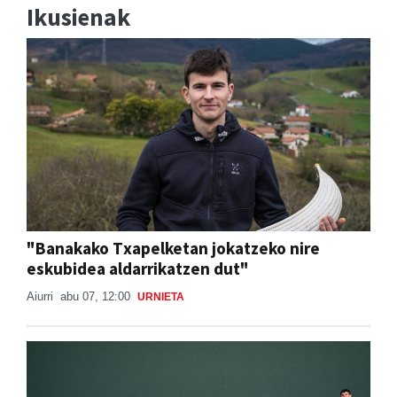
Ikusienak
"Banakako Txapelketan jokatzeko nire
eskubidea aldarrikatzen dut"
Aiurri
abu 07, 12:00
URNIETA