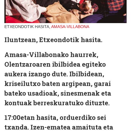
ETXEONDOTIK HASITA,
AMASA-VILLABONA
Iluntzean, Etxeondotik hasita.
Amasa-Villabonako haurrek,
Olentzaroaren ibilbidea egiteko
aukera izango dute. Ibilbidean,
kriseilutxo baten argipean, garai
bateko usadioak, sinesmenak eta
kontuak berreskuratuko dituzte.
17:00etan hasita, orduerdiko sei
txanda. Izen-ematea amaituta eta