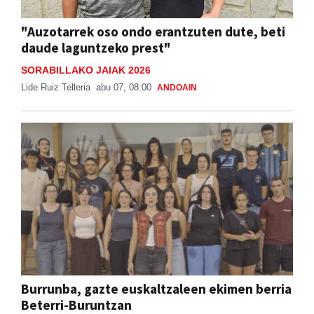
"Auzotarrek oso ondo erantzuten dute, beti
daude laguntzeko prest"
SORABILLAKO JAIAK 2026
Lide Ruiz Telleria
abu 07, 08:00
ANDOAIN
Burrunba, gazte euskaltzaleen ekimen berria
Beterri-Buruntzan