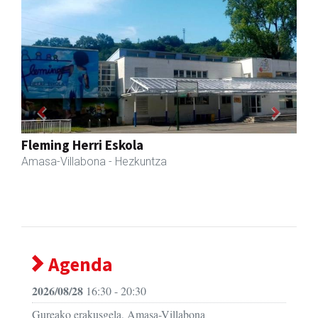
Previous
Next
Zubimusu Ikastola
Amasa-Villabona
- Hezkuntza
Agenda
2026/08/28
16:30 - 20:30
Gureako erakusgela, Amasa-Villabona