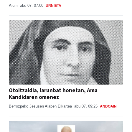
Aiurri
abu 07, 07:00
URNIETA
Otoitzaldia, larunbat honetan, Ama
Kandidaren omenez
Berrozpeko Jesusen Alaben Elkartea
abu 07, 09:25
ANDOAIN