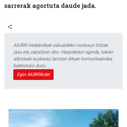
sarrerak agortuta daude jada.
AIURRI hedabideak eskualdeko nortasun hitzak
jaso eta zabaltzen ditu. Harpidedun eginda, tokiko
albisteak euskaraz lantzen dituen komunikabidea
babestuko duzu.
Egin AIURRIkide!