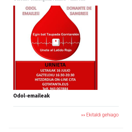
Odol-emaileak
»» Ekitaldi gehiago