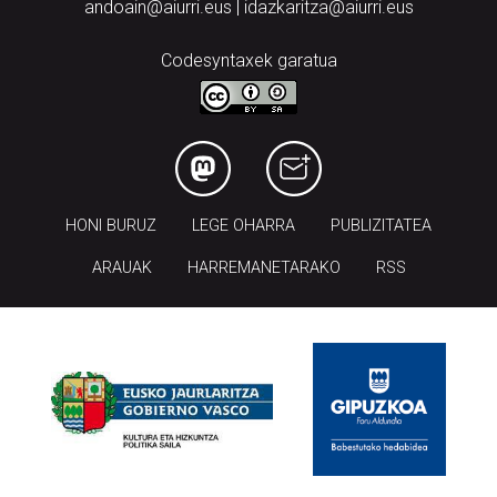
andoain@aiurri.eus | idazkaritza@aiurri.eus
Codesyntaxek garatua
HONI BURUZ
LEGE OHARRA
PUBLIZITATEA
ARAUAK
HARREMANETARAKO
RSS