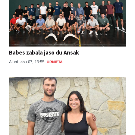
Babes zabala jaso du Ansak
Aiurri
abu 07, 13:55
URNIETA