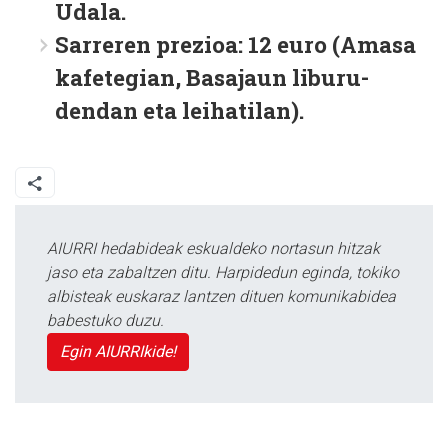
Udala.
Sarreren prezioa: 12 euro (Amasa
kafetegian, Basajaun liburu-
dendan eta leihatilan).
AIURRI hedabideak eskualdeko nortasun hitzak
jaso eta zabaltzen ditu. Harpidedun eginda, tokiko
albisteak euskaraz lantzen dituen komunikabidea
babestuko duzu.
Egin AIURRIkide!