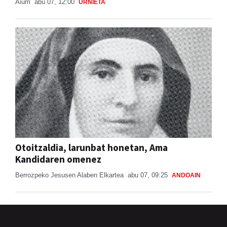
Aiurri
abu 07, 12:00
URNIETA
Otoitzaldia, larunbat honetan, Ama
Kandidaren omenez
Berrozpeko Jesusen Alaben Elkartea
abu 07, 09:25
ANDOAIN