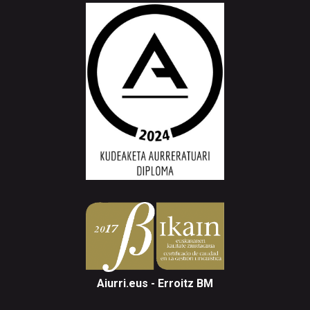
Aiurri.eus - Erroitz BM