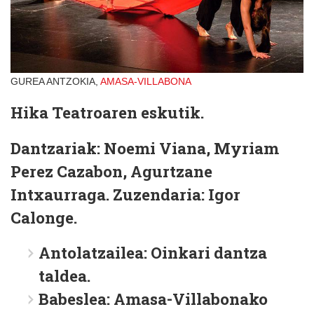
GUREA ANTZOKIA,
AMASA-VILLABONA
Hika Teatroaren eskutik.
Dantzariak: Noemi Viana, Myriam
Perez Cazabon, Agurtzane
Intxaurraga. Zuzendaria: Igor
Calonge.
Antolatzailea: Oinkari dantza
taldea.
Babeslea: Amasa-Villabonako