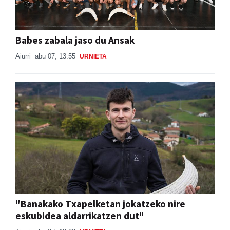
Babes zabala jaso du Ansak
Aiurri
abu 07, 13:55
URNIETA
"Banakako Txapelketan jokatzeko nire
eskubidea aldarrikatzen dut"