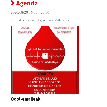
Agenda
2026/08/28
16:30 - 20:30
Gureako erakusgela, Amasa-Villabona
Odol-emaileak