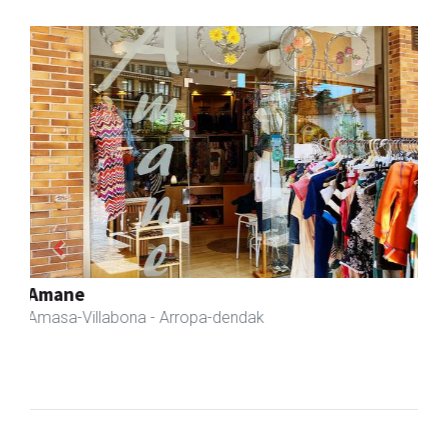
Previous
Next
Amasa kafetegia
Amasa-Villabona
- Gozotegiak