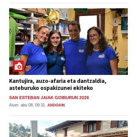
Kantujira, auzo-afaria eta dantzaldia,
asteburuko ospakizunei ekiteko
SAN ESTEBAN JAIAK GOIBURUN 2026
Aiurri
abu 08, 09:31
ANDOAIN