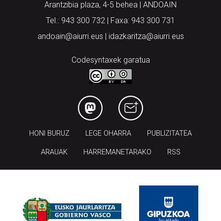
Arantzibia plaza, 4-5 behea | ANDOAIN
Tel.: 943 300 732 | Faxa: 943 300 731
andoain@aiurri.eus | idazkaritza@aiurri.eus
Codesyntaxek garatua
HONI BURUZ
LEGE OHARRA
PUBLIZITATEA
ARAUAK
HARREMANETARAKO
RSS