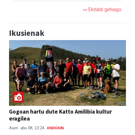
»» Ekitaldi gehiago
Ikusienak
Gogoan hartu dute Katto Amilibia kultur
eragilea
Aiurri
abu 08, 13:24
ANDOAIN