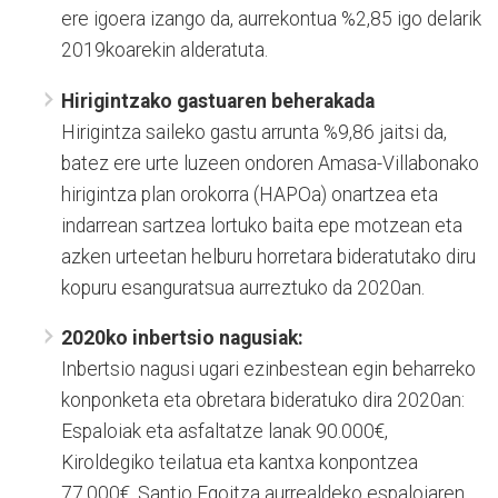
ere igoera izango da, aurrekontua %2,85 igo delarik
2019koarekin alderatuta.
Hirigintzako gastuaren beherakada
Hirigintza saileko gastu arrunta %9,86 jaitsi da,
batez ere urte luzeen ondoren Amasa-Villabonako
hirigintza plan orokorra (HAPOa) onartzea eta
indarrean sartzea lortuko baita epe motzean eta
azken urteetan helburu horretara bideratutako diru
kopuru esanguratsua aurreztuko da 2020an.
2020ko inbertsio nagusiak:
Inbertsio nagusi ugari ezinbestean egin beharreko
konponketa eta obretara bideratuko dira 2020an:
Espaloiak eta asfaltatze lanak 90.000€,
Kiroldegiko teilatua eta kantxa konpontzea
77.000€, Santio Egoitza aurrealdeko espaloiaren