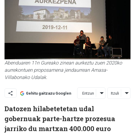
Abenduaren 11n Gureako zinean aurkeztu zuen 2020ko
aurrekontuen proposamena jendaurrean Amasa-
Villabonako Udalak.
Entzun
Itzuli
Gehitu gaitzazu Googlen
Datozen hilabetetetan udal
gobernuak parte-hartze prozesua
jarriko du martxan 400.000 euro