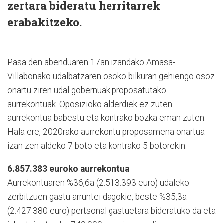
zertara bideratu herritarrek
erabakitzeko.
Pasa den abenduaren 17an izandako Amasa-
Villabonako udalbatzaren osoko bilkuran gehiengo osoz
onartu ziren udal gobernuak proposatutako
aurrekontuak. Oposizioko alderdiek ez zuten
aurrekontua babestu eta kontrako bozka eman zuten.
Hala ere, 2020rako aurrekontu proposamena onartua
izan zen aldeko 7 boto eta kontrako 5 botorekin.
6.857.383 euroko aurrekontua
Aurrekontuaren %36,6a (2.513.393 euro) udaleko
zerbitzuen gastu arruntei dagokie, beste %35,3a
(2.427.380 euro) pertsonal gastuetara bideratuko da eta