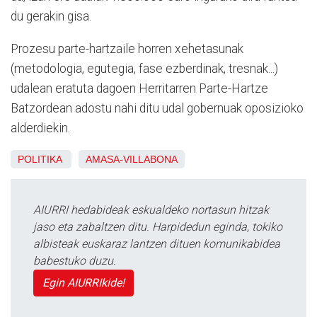
du gerakin gisa.
Prozesu parte-hartzaile horren xehetasunak
(metodologia, egutegia, fase ezberdinak, tresnak...)
udalean eratuta dagoen Herritarren Parte-Hartze
Batzordean adostu nahi ditu udal gobernuak oposizioko
alderdiekin.
POLITIKA
AMASA-VILLABONA
AIURRI hedabideak eskualdeko nortasun hitzak
jaso eta zabaltzen ditu. Harpidedun eginda, tokiko
albisteak euskaraz lantzen dituen komunikabidea
babestuko duzu.
Egin AIURRIkide!