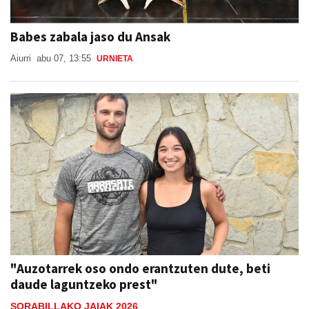
Babes zabala jaso du Ansak
Aiurri
abu 07, 13:55
URNIETA
"Auzotarrek oso ondo erantzuten dute, beti
daude laguntzeko prest"
SORABILLAKO JAIAK 2026