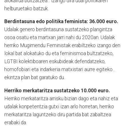
alokairua bultzatzea... izango dira udal politikaren
helburuetako batzuk.
Berdintasuna edo politika feminista: 36.000 euro.
Udalak genero berdintasuna sustatzeko plangintza
osoa osatu eta martxan jarri nahi du 2020an. Udalak
herriko Mugimendu Feministak erabiltzeko izango den
lokal bat alokatuko du eta feminismoa bultzatzeko,
LGTBI kolektiboaren eskubideak defendatzeko,
homofobiari eta indarkeria matxistari aurre egiteko...
ekintza plan bat garatuko du.
Herriko merkataritza sustatzeko 10.000 euro.
Herriko merkataritza arrisku bizian dago eta nahiz eta
udalak konpetentzia gutxi izan arlo horretan, herriko
merkataritza laguntzeko diru partida bat zabaltzea
erabaki da.