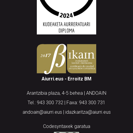
Aiurri.eus - Erroitz BM
Arantzibia plaza, 4-5 behea | ANDOAIN
Tel.: 943 300 732 | Faxa: 943 300 731
andoain@aiurri.eus | idazkaritza@aiurri.eus
Codesyntaxek garatua