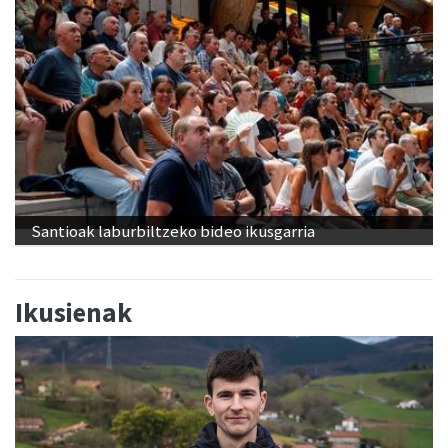
Santioak laburbiltzeko bideo ikusgarria
Ikusienak