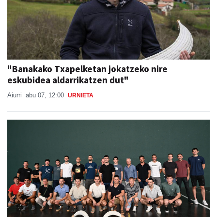
"Banakako Txapelketan jokatzeko nire
eskubidea aldarrikatzen dut"
Aiurri
abu 07, 12:00
URNIETA