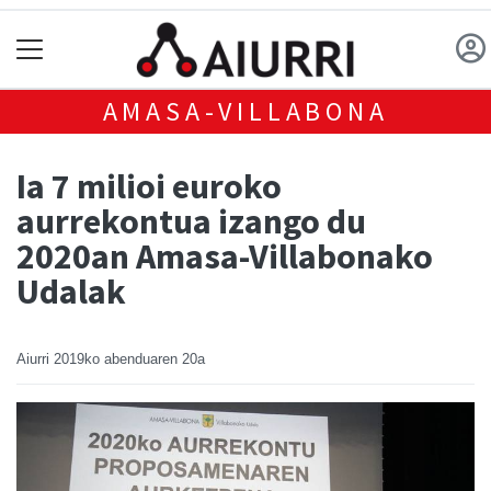
AMASA-VILLABONA
Ia 7 milioi euroko
aurrekontua izango du
2020an Amasa-Villabonako
Udalak
Aiurri
2019ko abenduaren 20a