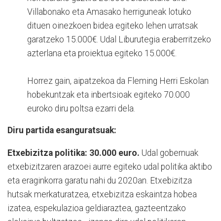
Villabonako eta Amasako herriguneak lotuko
dituen oinezkoen bidea egiteko lehen urratsak
garatzeko 15.000€. Udal Liburutegia eraberritzeko
azterlana eta proiektua egiteko 15.000€.
Horrez gain, aipatzekoa da Fleming Herri Eskolan
hobekuntzak eta inbertsioak egiteko 70.000
euroko diru poltsa ezarri dela.
Diru partida esanguratsuak:
Etxebizitza politika: 30.000 euro.
Udal gobernuak
etxebizitzaren arazoei aurre egiteko udal politika aktibo
eta eraginkorra garatu nahi du 2020an. Etxebizitza
hutsak merkaturatzea, etxebizitza eskaintza hobea
izatea, espekulazioa geldiaraztea, gazteentzako