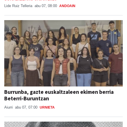
Lide Ruiz Telleria
abu 07, 08:00
ANDOAIN
Burrunba, gazte euskaltzaleen ekimen berria
Beterri-Buruntzan
Aiurri
abu 07, 07:00
URNIETA