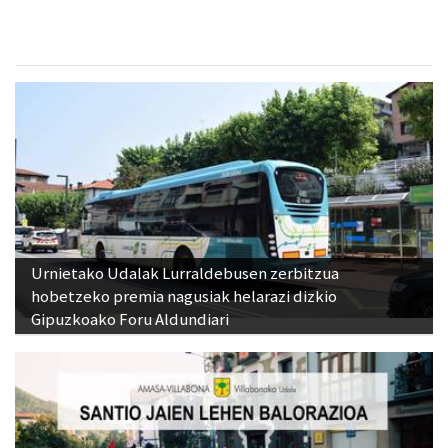
Urnietako Udalak Lurraldebusen zerbitzua
hobetzeko premia nagusiak helarazi dizkio
Gipuzkoako Foru Aldundiari