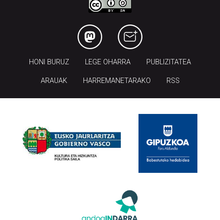
HONI BURUZ
LEGE OHARRA
PUBLIZITATEA
ARAUAK
HARREMANETARAKO
RSS