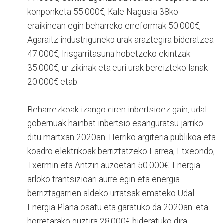
konponketa 55.000€, Kale Nagusia 38ko
eraikinean egin beharreko erreformak 50.000€,
Agaraitz industriguneko urak araztegira bideratzea
47.000€, Irisgarritasuna hobetzeko ekintzak
35.000€, ur zikinak eta euri urak bereizteko lanak
20.000€ etab.
Beharrezkoak izango diren inbertsioez gain, udal
gobernuak hainbat inbertsio esanguratsu jarriko
ditu martxan 2020an: Herriko argiteria publikoa eta
koadro elektrikoak berriztatzeko Larrea, Etxeondo,
Txermin eta Antzin auzoetan 50.000€. Energia
arloko trantsizioari aurre egin eta energia
berriztagarrien aldeko urratsak emateko Udal
Energia Plana osatu eta garatuko da 2020an. eta
horretarako guztira 28.000€ bideratuko dira.