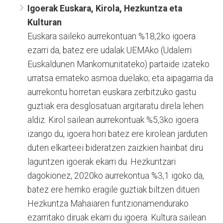
Igoerak Euskara, Kirola, Hezkuntza eta
Kulturan
Euskara saileko aurrekontuan %18,2ko igoera
ezarri da, batez ere udalak UEMAko (Udalerri
Euskaldunen Mankomunitateko) partaide izateko
urratsa emateko asmoa duelako; eta aipagarria da
aurrekontu horretan euskara zerbitzuko gastu
guztiak era desglosatuan argitaratu direla lehen
aldiz. Kirol sailean aurrekontuak %5,3ko igoera
izango du, igoera hori batez ere kirolean jarduten
duten elkarteei bideratzen zaizkien hainbat diru
laguntzen igoerak ekarri du. Hezkuntzari
dagokionez, 2020ko aurrekontua %3,1 igoko da,
batez ere herriko eragile guztiak biltzen dituen
Hezkuntza Mahaiaren funtzionamendurako
ezarritako diruak ekarri du igoera. Kultura sailean