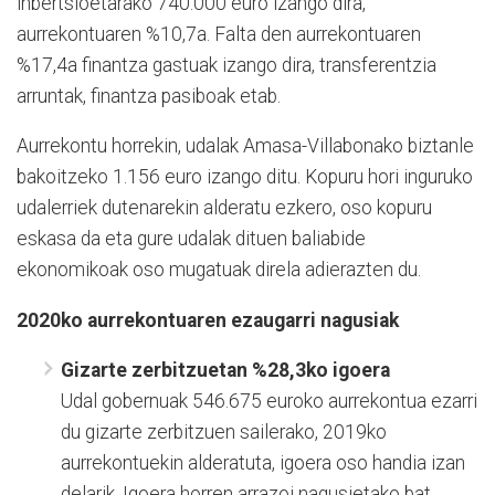
inbertsioetarako 740.000 euro izango dira,
aurrekontuaren %10,7a. Falta den aurrekontuaren
%17,4a finantza gastuak izango dira, transferentzia
arruntak, finantza pasiboak etab.
Aurrekontu horrekin, udalak Amasa-Villabonako biztanle
bakoitzeko 1.156 euro izango ditu. Kopuru hori inguruko
udalerriek dutenarekin alderatu ezkero, oso kopuru
eskasa da eta gure udalak dituen baliabide
ekonomikoak oso mugatuak direla adierazten du.
2020ko aurrekontuaren ezaugarri nagusiak
Gizarte zerbitzuetan %28,3ko igoera
Udal gobernuak 546.675 euroko aurrekontua ezarri
du gizarte zerbitzuen sailerako, 2019ko
aurrekontuekin alderatuta, igoera oso handia izan
delarik. Igoera horren arrazoi nagusietako bat,