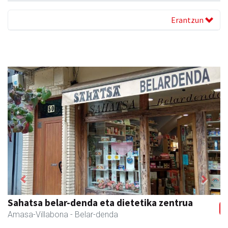
Erantzun
Previous
Next
Sahatsa belar-denda eta dietetika zentrua
Amasa-Villabona
- Belar-denda