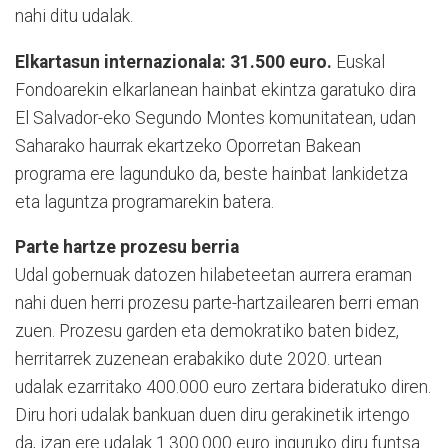
nahi ditu udalak.
Elkartasun internazionala: 31.500 euro.
Euskal
Fondoarekin elkarlanean hainbat ekintza garatuko dira
El Salvador-eko Segundo Montes komunitatean, udan
Saharako haurrak ekartzeko Oporretan Bakean
programa ere lagunduko da, beste hainbat lankidetza
eta laguntza programarekin batera.
Parte hartze prozesu berria
Udal gobernuak datozen hilabeteetan aurrera eraman
nahi duen herri prozesu parte-hartzailearen berri eman
zuen. Prozesu garden eta demokratiko baten bidez,
herritarrek zuzenean erabakiko dute 2020. urtean
udalak ezarritako 400.000 euro zertara bideratuko diren.
Diru hori udalak bankuan duen diru gerakinetik irtengo
da, izan ere udalak 1.300.000 euro inguruko diru funtsa