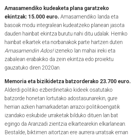
Amasamendiko kudeaketa plana garatzeko
ekintzak: 15.000 euro.
Amasamendiko landa eta
basoak modu integralean kudeatzeko planean jasota
dauden hainbat ekintza burutu nahi ditu udalak. Herriko
hainbat elkartek eta norbanakok parte hartzen duten
Amasamendin Ados!
izeneko lan mahai ireki eta
zabalean erabakiko da zein ekintza edo proiektu
gauzatuko diren 2020an.
Memoria eta bizikidetza batzorderako 23.700 euro.
Alderdi politiko ezberdinetako kideek osatutako
batzorde honetan lortutako adostasunarekin, gure
herrian azken hamarkadetan arrazoi politikoengatik
izandako eskubide urraketak bilduko dituen lan bat
egingo da Aranzadi zientzia elkartearekin elkarlanean.
Bestalde, biktimen aitortzan ere aurrera urratsak eman