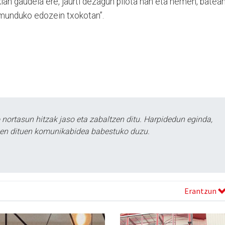
ian gaudela ere, jaurti dezagun pilota han eta hemen, batea
 munduko edozein txokotan”.
ortasun hitzak jaso eta zabaltzen ditu. Harpidedun eginda,
tzen dituen komunikabidea babestuko duzu.
Erantzun