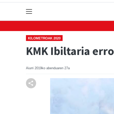
KILOMETROAK 2020
KMK Ibiltaria err
Aiurri
2019ko abenduaren 27a