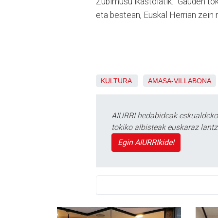
Zubimusu ikastolatik: “Gauden tok
eta bestean, Euskal Herrian zein
KULTURA
AMASA-VILLABONA
AIURRI hedabideak eskualdeko n
tokiko albisteak euskaraz lan
Egin AIURRIkide!