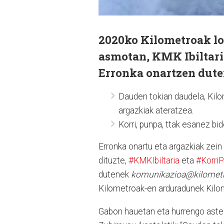
2020ko Kilometroak log
asmotan, KMK Ibiltari
Erronka onartzen duten
Dauden tokian daudela, Kilo
argazkiak ateratzea.
Korri, punpa, ttak esanez bid
Erronka onartu eta argazkiak zein
dituzte,
#KMKIbiltaria
eta
#Korri
dutenek
komunikazioa@kilomet
Kilometroak-en arduradunek Kilom
Gabon hauetan eta hurrengo aste