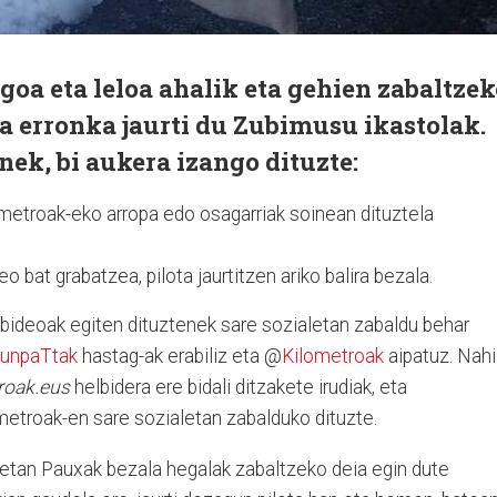
oa eta leloa ahalik eta gehien zabaltzek
a erronka jaurti du Zubimusu ikastolak.
ek, bi aukera izango dituzte:
metroak-eko arropa edo osagarriak soinean dituztela
eo bat grabatzea, pilota jaurtitzen ariko balira bezala.
 bideoak egiten dituztenek sare sozialetan zabaldu behar
PunpaTtak
hastag-ak erabiliz eta @
Kilometroak
aipatuz. Nahi
roak.eus
helbidera ere bidali ditzakete irudiak, eta
etroak-en sare sozialetan zabalduko dituzte.
etan Pauxak bezala hegalak zabaltzeko deia egin dute