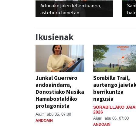
Adunako jaien lehen txanpa,
Sant
asteburu honetan
balo
Ikusienak
Junkal Guerrero
Sorabilla Trail,
andoaindarra,
aurtengo jaieta
Donostiako Musika
berrikuntza
Hamabostaldiko
nagusia
protagonista
SORABILLAKO JAIA
2026
Aiurri
abu 05, 07:00
Aiurri
abu 06, 07:00
ANDOAIN
ANDOAIN