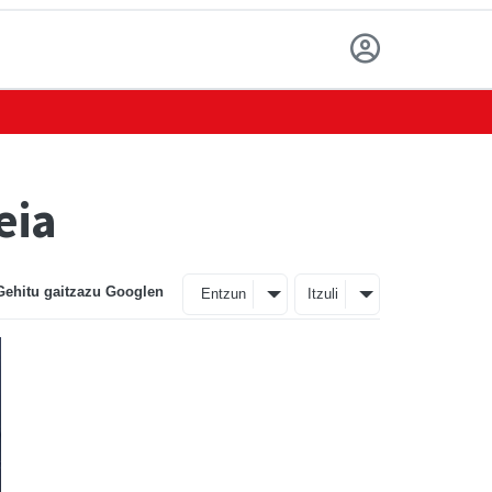
eia
Gehitu gaitzazu Googlen
Entzun
Itzuli