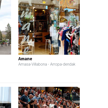
Amane
Amasa-Villabona
- Arropa-dendak
rra,