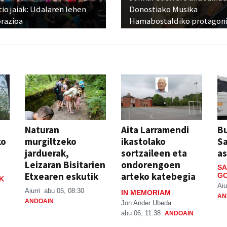
io jaiak: Udalaren lehen
Donostiako Musika
razioa
Hamabostaldiko protagoni
Naturan
Aita Larramendi
Bu
ko
murgiltzeko
ikastolako
S
jarduerak,
sortzaileen eta
a
Leizaran Bisitarien
ondorengoen
SA
Etxearen eskutik
arteko katebegia
GO
K
Aiu
Aiurri
abu 05, 08:30
IN MEMORIAM
AN
ANDOAIN
Jon Ander Ubeda
abu 06, 11:38
ANDOAIN