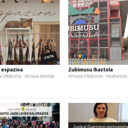
 espazioa
Zubimusu Ikastola
-Villabona
- Arropa-dendak
Amasa-Villabona
- Hezkuntza
Junkal Guerrero andoainda