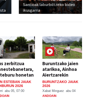
Santioak laburbiltzeko bideo
sta
ikusgarria
s zerbitzua
Buruntzako jaien
anestebanetara,
atarikoa, Ainhoa
steburu honetan
Aiertzarekin
N ESTEBAN JAIAK
BURUNTZAKO JAIAK
IBURUN 2026
2026
rri
abu 05, 07:00
Xabat Minguez
abu 04
DOAIN
ANDOAIN