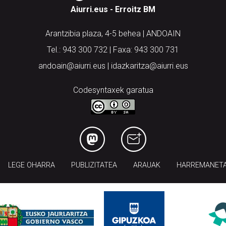
Aiurri.eus - Erroitz BM
Arantzibia plaza, 4-5 behea | ANDOAIN
Tel.: 943 300 732 | Faxa: 943 300 731
andoain@aiurri.eus | idazkaritza@aiurri.eus
Codesyntaxek garatua
LEGE OHARRA
PUBLIZITATEA
ARAUAK
HARREMANET