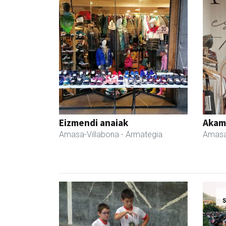
Eizmendi anaiak
Akam
Amasa-Villabona
- Armategia
Amasa