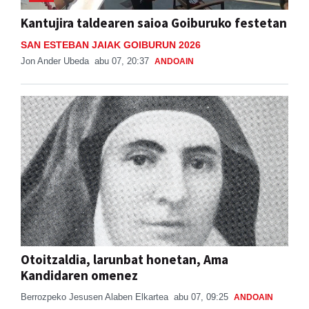
Kantujira taldearen saioa Goiburuko festetan
SAN ESTEBAN JAIAK GOIBURUN 2026
Jon Ander Ubeda
abu 07, 20:37
ANDOAIN
Otoitzaldia, larunbat honetan, Ama
Kandidaren omenez
Berrozpeko Jesusen Alaben Elkartea
abu 07, 09:25
ANDOAIN