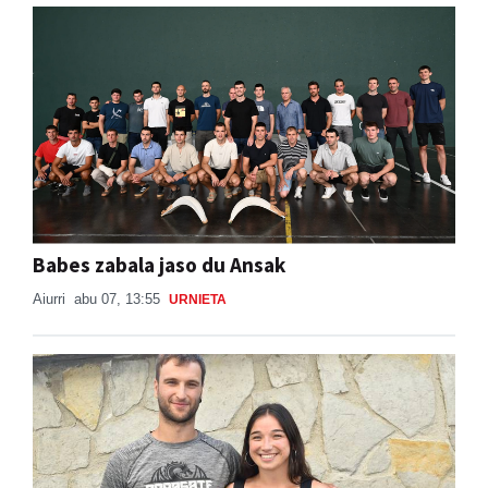
Babes zabala jaso du Ansak
Aiurri
abu 07, 13:55
URNIETA