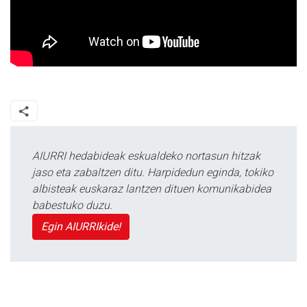
AIURRI hedabideak eskualdeko nortasun hitzak
jaso eta zabaltzen ditu. Harpidedun eginda, tokiko
albisteak euskaraz lantzen dituen komunikabidea
babestuko duzu.
Egin AIURRIkide!