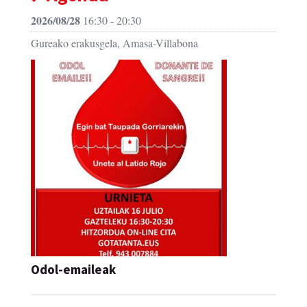
2026/08/28
16:30 - 20:30
Gureako erakusgela, Amasa-Villabona
Odol-emaileak