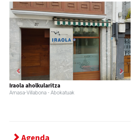
Previous
Next
Zubimusu Ikastola
Amasa-Villabona
- Hezkuntza
Agenda