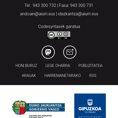
Tel.: 943 300 732 | Faxa: 943 300 731
andoain@aiurri.eus | idazkaritza@aiurri.eus
Codesyntaxek garatua
HONI BURUZ
LEGE OHARRA
PUBLIZITATEA
ARAUAK
HARREMANETARAKO
RSS