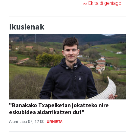
»» Ekitaldi gehiago
Ikusienak
"Banakako Txapelketan jokatzeko nire
eskubidea aldarrikatzen dut"
Aiurri
abu 07, 12:00
URNIETA