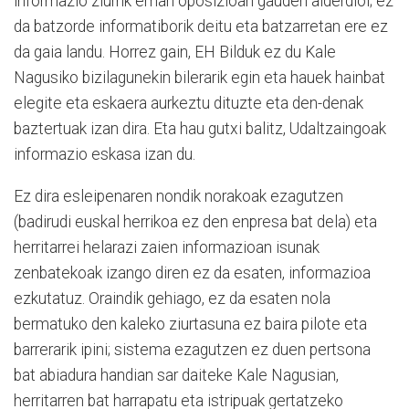
informazio ziurrik eman oposizioan gauden alderdioi; ez
da batzorde informatiborik deitu eta batzarretan ere ez
da gaia landu. Horrez gain, EH Bilduk ez du Kale
Nagusiko bizilagunekin bilerarik egin eta hauek hainbat
elegite eta eskaera aurkeztu dituzte eta den-denak
baztertuak izan dira. Eta hau gutxi balitz, Udaltzaingoak
informazio eskasa izan du.
Ez dira esleipenaren nondik norakoak ezagutzen
(badirudi euskal herrikoa ez den enpresa bat dela) eta
herritarrei helarazi zaien informazioan isunak
zenbatekoak izango diren ez da esaten, informazioa
ezkutatuz. Oraindik gehiago, ez da esaten nola
bermatuko den kaleko ziurtasuna ez baira pilote eta
barrerarik ipini; sistema ezagutzen ez duen pertsona
bat abiadura handian sar daiteke Kale Nagusian,
herritarren bat harrapatu eta istripuak gertatzeko