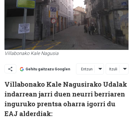
Villabonako Kale Nagusia
Entzun
Itzuli
Gehitu gaitzazu Googlen
Villabonako Kale Nagusirako Udalak
indarrean jarri duen neurri berriaren
inguruko prentsa oharra igorri du
EAJ alderdiak: