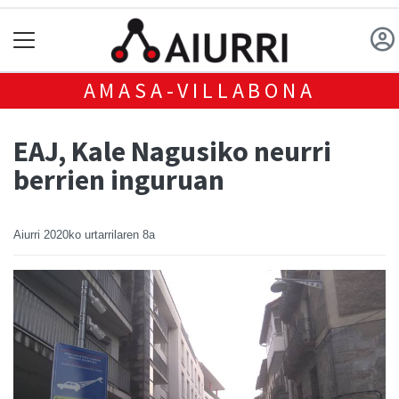
AMASA-VILLABONA
EAJ, Kale Nagusiko neurri
berrien inguruan
Aiurri
2020ko urtarrilaren 8a