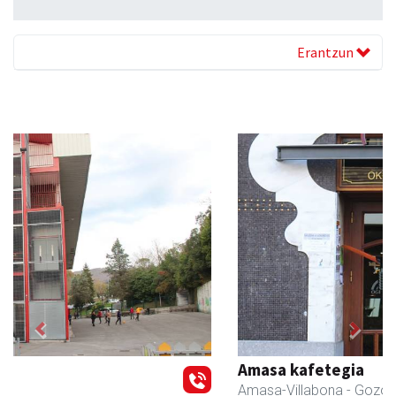
Erantzun
Previous
Next
Amasa kafetegia
Amasa-Villabona
- Gozotegiak