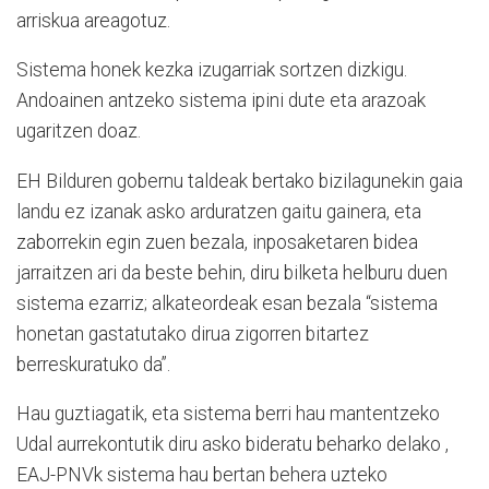
arriskua areagotuz.
Sistema honek kezka izugarriak sortzen dizkigu.
Andoainen antzeko sistema ipini dute eta arazoak
ugaritzen doaz.
EH Bilduren gobernu taldeak bertako bizilagunekin gaia
landu ez izanak asko arduratzen gaitu gainera, eta
zaborrekin egin zuen bezala, inposaketaren bidea
jarraitzen ari da beste behin, diru bilketa helburu duen
sistema ezarriz; alkateordeak esan bezala “sistema
honetan gastatutako dirua zigorren bitartez
berreskuratuko da”.
Hau guztiagatik, eta sistema berri hau mantentzeko
Udal aurrekontutik diru asko bideratu beharko delako ,
EAJ-PNVk sistema hau bertan behera uzteko