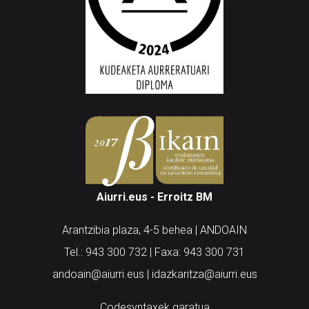
Aiurri.eus - Erroitz BM
Arantzibia plaza, 4-5 behea | ANDOAIN
Tel.: 943 300 732 | Faxa: 943 300 731
andoain@aiurri.eus | idazkaritza@aiurri.eus
Codesyntaxek garatua