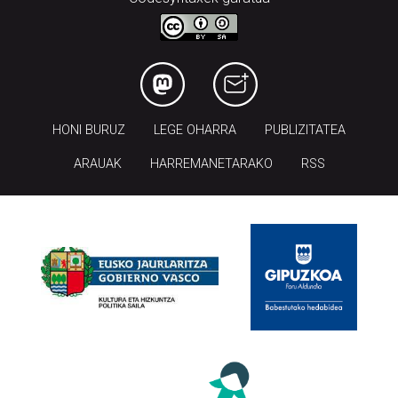
HONI BURUZ
LEGE OHARRA
PUBLIZITATEA
ARAUAK
HARREMANETARAKO
RSS