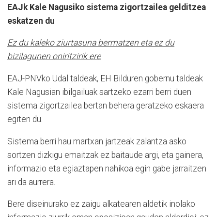
EAJk Kale Nagusiko sistema zigortzailea gelditzea
eskatzen du
Ez du kaleko ziurtasuna bermatzen eta ez du
bizilagunen oniritzirik ere
EAJ-PNVko Udal taldeak, EH Bilduren gobernu taldeak
Kale Nagusian ibilgailuak sartzeko ezarri berri duen
sistema zigortzailea bertan behera geratzeko eskaera
egiten du.
Sistema berri hau martxan jartzeak zalantza asko
sortzen dizkigu emaitzak ez baitaude argi, eta gainera,
informazio eta egiaztapen nahikoa egin gabe jarraitzen
ari da aurrera.
Bere diseinurako ez zaigu alkatearen aldetik inolako