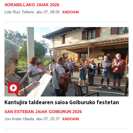
SORABILLAKO JAIAK 2026
Lide Ruiz Telleria
abu 07, 08:00
ANDOAIN
Kantujira taldearen saioa Goiburuko festetan
SAN ESTEBAN JAIAK GOIBURUN 2026
Jon Ander Ubeda
abu 07, 20:37
ANDOAIN