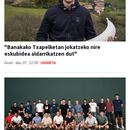
"Banakako Txapelketan jokatzeko nire
eskubidea aldarrikatzen dut"
Aiurri
abu 07, 12:00
URNIETA