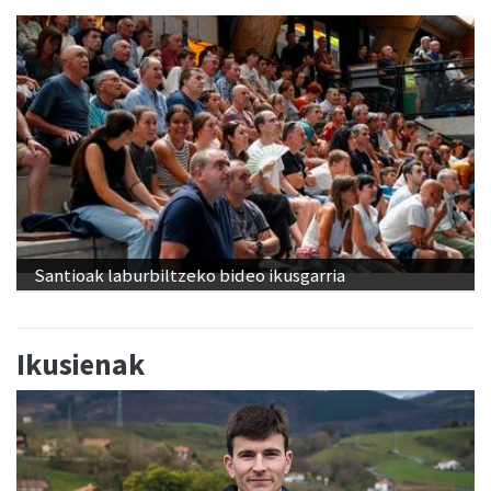
Santioak laburbiltzeko bideo ikusgarria
Ikusienak