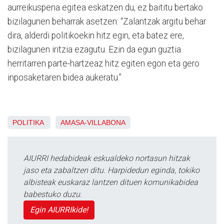
aurreikuspena egitea eskatzen du, ez baititu bertako
bizilagunen beharrak asetzen: “Zalantzak argitu behar
dira, alderdi politikoekin hitz egin, eta batez ere,
bizilagunen iritzia ezagutu. Ezin da egun guztia
herritarren parte-hartzeaz hitz egiten egon eta gero
inposaketaren bidea aukeratu.”
POLITIKA
AMASA-VILLABONA
AIURRI hedabideak eskualdeko nortasun hitzak
jaso eta zabaltzen ditu. Harpidedun eginda, tokiko
albisteak euskaraz lantzen dituen komunikabidea
babestuko duzu.
Egin AIURRIkide!