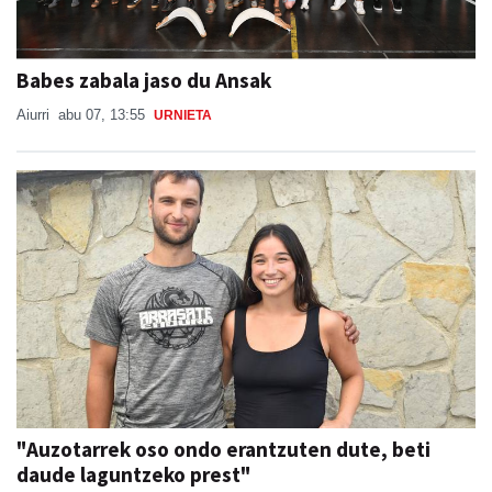
Babes zabala jaso du Ansak
Aiurri
abu 07, 13:55
URNIETA
"Auzotarrek oso ondo erantzuten dute, beti
daude laguntzeko prest"