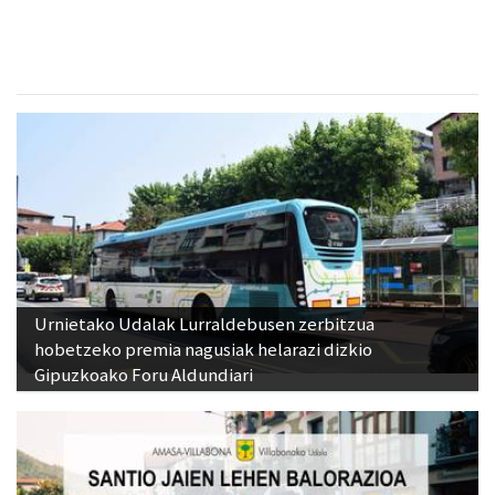
Urnietako Udalak Lurraldebusen zerbitzua
hobetzeko premia nagusiak helarazi dizkio
Gipuzkoako Foru Aldundiari