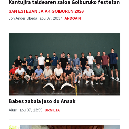
Kantujira taldearen saioa Goiburuko festetan
SAN ESTEBAN JAIAK GOIBURUN 2026
Jon Ander Ubeda
abu 07, 20:37
ANDOAIN
Babes zabala jaso du Ansak
Aiurri
abu 07, 13:55
URNIETA