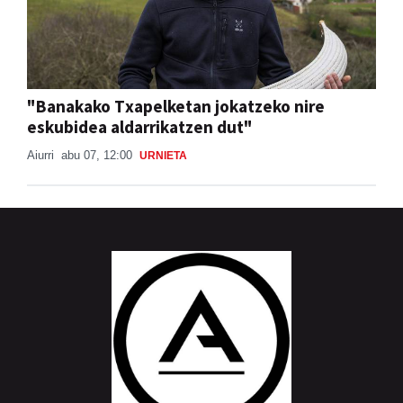
"Banakako Txapelketan jokatzeko nire
eskubidea aldarrikatzen dut"
Aiurri
abu 07, 12:00
URNIETA