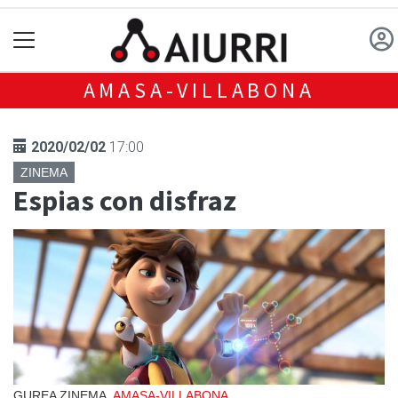
AMASA-VILLABONA
2020/02/02
17:00
ZINEMA
Espias con disfraz
GUREA ZINEMA,
AMASA-VILLABONA