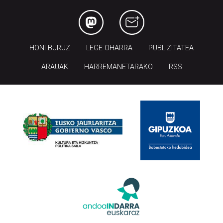
HONI BURUZ
LEGE OHARRA
PUBLIZITATEA
ARAUAK
HARREMANETARAKO
RSS