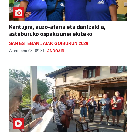
Kantujira, auzo-afaria eta dantzaldia,
asteburuko ospakizunei ekiteko
SAN ESTEBAN JAIAK GOIBURUN 2026
Aiurri
abu 08, 09:31
ANDOAIN