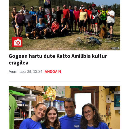
Gogoan hartu dute Katto Amilibia kultur
eragilea
Aiurri
abu 08, 13:24
ANDOAIN