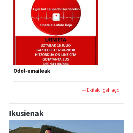
Odol-emaileak
»» Ekitaldi gehiago
Ikusienak