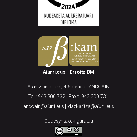
Aiurri.eus - Erroitz BM
Arantzibia plaza, 4-5 behea | ANDOAIN
Tel.: 943 300 732 | Faxa: 943 300 731
andoain@aiurri.eus | idazkaritza@aiurri.eus
Codesyntaxek garatua