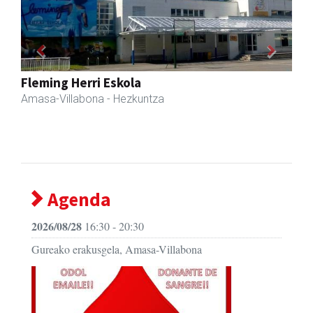
Previous
Next
Sahatsa belar-denda eta dietetika zentrua
Amasa-Villabona
- Belar-denda
Agenda
2026/08/28
16:30 - 20:30
Gureako erakusgela, Amasa-Villabona