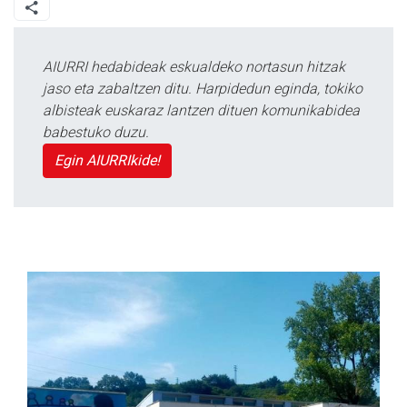
AIURRI hedabideak eskualdeko nortasun hitzak
jaso eta zabaltzen ditu. Harpidedun eginda, tokiko
albisteak euskaraz lantzen dituen komunikabidea
babestuko duzu.
Egin AIURRIkide!