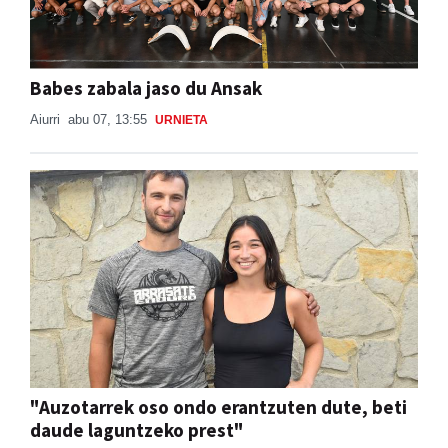
Babes zabala jaso du Ansak
Aiurri
abu 07, 13:55
URNIETA
"Auzotarrek oso ondo erantzuten dute, beti
daude laguntzeko prest"