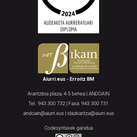
Aiurri.eus - Erroitz BM
Arantzibia plaza, 4-5 behea | ANDOAIN
Tel.: 943 300 732 | Faxa: 943 300 731
andoain@aiurri.eus | idazkaritza@aiurri.eus
Codesyntaxek garatua