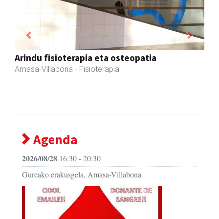
Previous
Next
Iraola aholkularitza
Amasa-Villabona
- Abokatuak
Agenda
2026/08/28
16:30 - 20:30
Gureako erakusgela, Amasa-Villabona