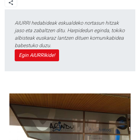
AIURRI hedabideak eskualdeko nortasun hitzak
jaso eta zabaltzen ditu. Harpidedun eginda, tokiko
albisteak euskaraz lantzen dituen komunikabidea
babestuko duzu.
Egin AIURRIkide!