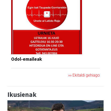
Odol-emaileak
»» Ekitaldi gehiago
Ikusienak