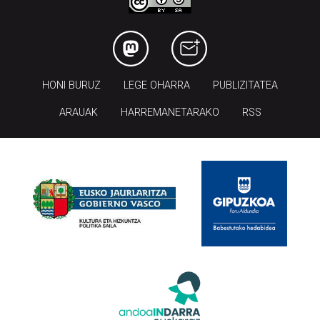
HONI BURUZ
LEGE OHARRA
PUBLIZITATEA
ARAUAK
HARREMANETARAKO
RSS