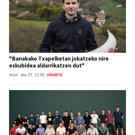
"Banakako Txapelketan jokatzeko nire
eskubidea aldarrikatzen dut"
Aiurri
abu 07, 12:00
URNIETA