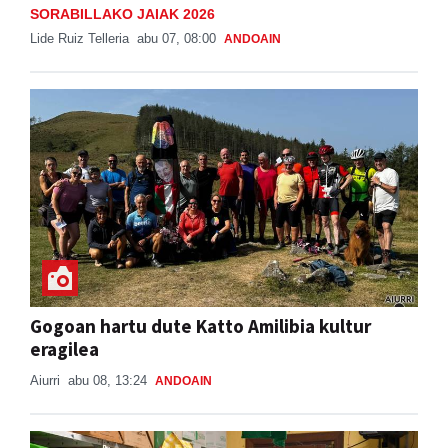
SORABILLAKO JAIAK 2026
Lide Ruiz Telleria
abu 07, 08:00
ANDOAIN
Gogoan hartu dute Katto Amilibia kultur
eragilea
Aiurri
abu 08, 13:24
ANDOAIN