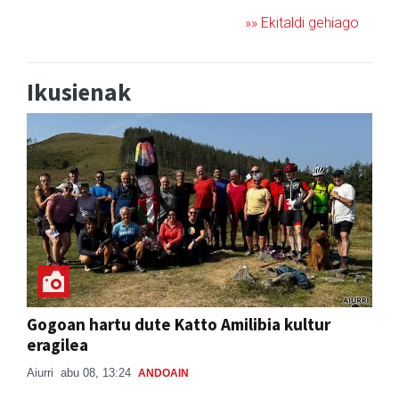
»» Ekitaldi gehiago
Ikusienak
Gogoan hartu dute Katto Amilibia kultur
eragilea
Aiurri
abu 08, 13:24
ANDOAIN