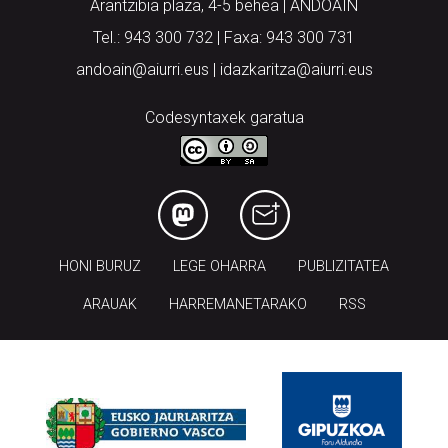
Arantzibia plaza, 4-5 behea | ANDOAIN
Tel.: 943 300 732 | Faxa: 943 300 731
andoain@aiurri.eus | idazkaritza@aiurri.eus
Codesyntaxek garatua
HONI BURUZ
LEGE OHARRA
PUBLIZITATEA
ARAUAK
HARREMANETARAKO
RSS