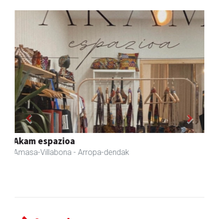
Previous
Next
Eizmendi ile-apaindegia
Amasa-Villabona
- Ile-apaindegiak