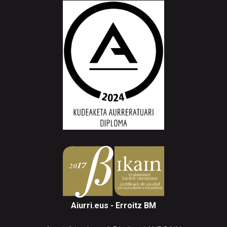
Aiurri.eus - Erroitz BM