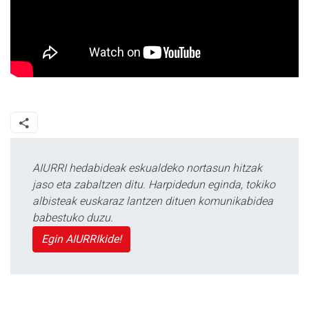
AIURRI hedabideak eskualdeko nortasun hitzak
jaso eta zabaltzen ditu. Harpidedun eginda, tokiko
albisteak euskaraz lantzen dituen komunikabidea
babestuko duzu.
Egin AIURRIkide!