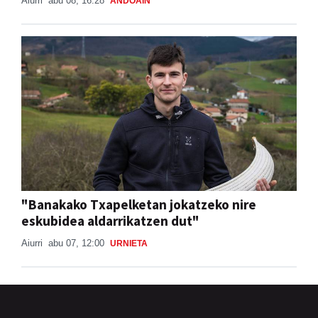
Aiurri
abu 08, 16:28
ANDOAIN
"Banakako Txapelketan jokatzeko nire
eskubidea aldarrikatzen dut"
Aiurri
abu 07, 12:00
URNIETA