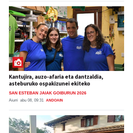
Kantujira, auzo-afaria eta dantzaldia,
asteburuko ospakizunei ekiteko
SAN ESTEBAN JAIAK GOIBURUN 2026
Aiurri
abu 08, 09:31
ANDOAIN