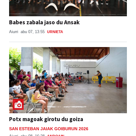
Babes zabala jaso du Ansak
Aiurri
abu 07, 13:55
URNIETA
Potx magoak girotu du goiza
SAN ESTEBAN JAIAK GOIBURUN 2026