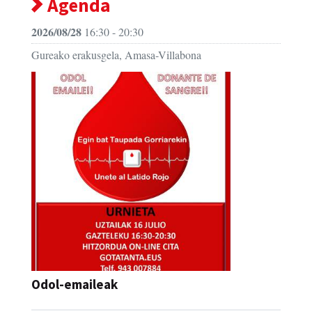
Agenda
2026/08/28
16:30 - 20:30
Gureako erakusgela, Amasa-Villabona
Odol-emaileak