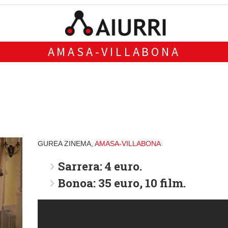
AMASA-VILLABONA
GUREA ZINEMA,
AMASA-VILLABONA
Sarrera: 4 euro.
Bonoa: 35 euro, 10 film.