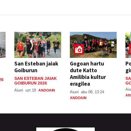
San Esteban jaiak
Gogoan hartu
P
Goiburun
dute Katto
gi
Amilibia kultur
SAN ESTEBAN JAIAK
SA
26
eragilea
GOIBURUN 2026
GO
Aiu
Aiurri
uzt 18
ANDOAIN
Aiurri
abu 08, 13:24
AN
ANDOAIN