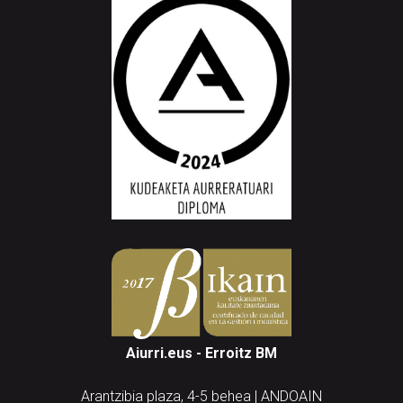
Aiurri.eus - Erroitz BM
Arantzibia plaza, 4-5 behea | ANDOAIN