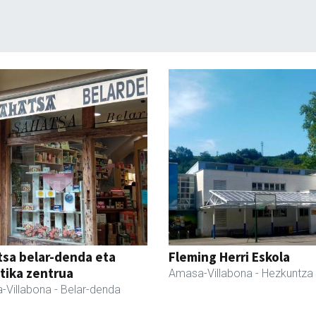
sa belar-denda eta
Fleming Herri Eskola
tika zentrua
Amasa-Villabona
- Hezkuntza
-Villabona
- Belar-denda