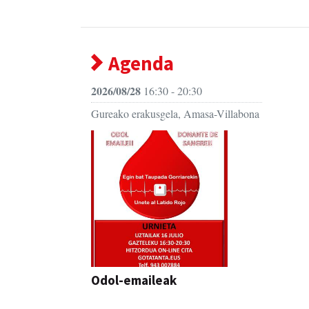
Agenda
2026/08/28
16:30 - 20:30
Gureako erakusgela, Amasa-Villabona
Odol-emaileak