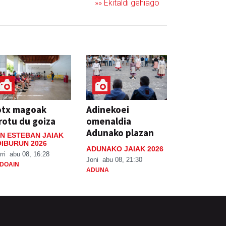
»» Ekitaldi gehiago
otx magoak
Adinekoei
rotu du goiza
omenaldia
Adunako plazan
N ESTEBAN JAIAK
IBURUN 2026
ADUNAKO JAIAK 2026
rri
abu 08, 16:28
Joni
abu 08, 21:30
DOAIN
ADUNA