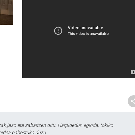
k jaso eta zabaltzen ditu. Harpidedun eginda, tokiko
bidea babestuko duzu.