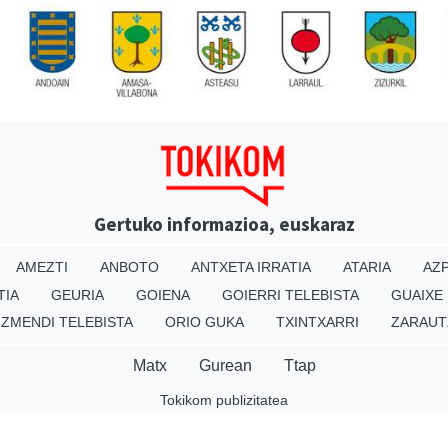
Gertuko informazioa, euskaraz
AMEZTI
ANBOTO
ANTXETA IRRATIA
ATARIA
AZP
TIA
GEURIA
GOIENA
GOIERRI TELEBISTA
GUAIXE
IZMENDI TELEBISTA
ORIO GUKA
TXINTXARRI
ZARAUT
Matx
Gurean
Ttap
Tokikom publizitatea
v16.25.0