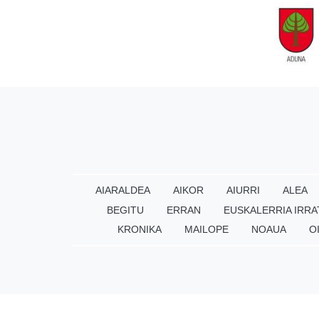
AIARALDEA
AIKOR
AIURRI
ALEA
BEGITU
ERRAN
EUSKALERRIA IRRA
KRONIKA
MAILOPE
NOAUA
O