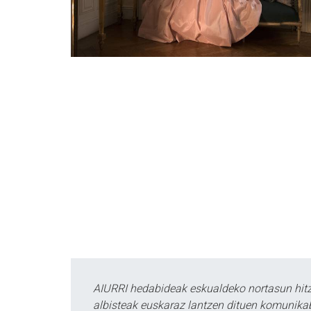
AIURRI hedabideak eskualdeko nortasun hitza
albisteak euskaraz lantzen dituen komunika