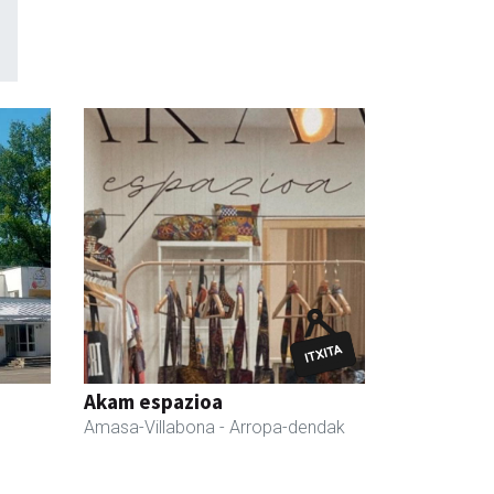
Akam espazioa
Amasa-Villabona
- Arropa-dendak