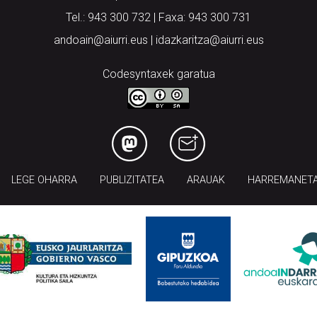
Tel.: 943 300 732 | Faxa: 943 300 731
andoain@aiurri.eus | idazkaritza@aiurri.eus
Codesyntaxek garatua
LEGE OHARRA
PUBLIZITATEA
ARAUAK
HARREMANET