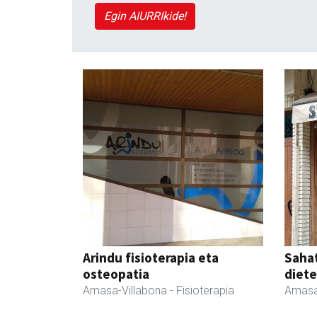
Egin AIURRIkide!
Arindu fisioterapia eta
Sahat
osteopatia
diete
Amasa-Villabona
- Fisioterapia
Amasa