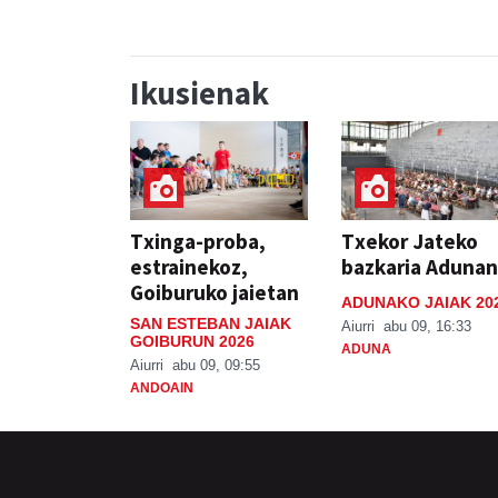
Ikusienak
Txinga-proba,
Txekor Jateko
estrainekoz,
bazkaria Adunan
Goiburuko jaietan
ADUNAKO JAIAK 20
SAN ESTEBAN JAIAK
Aiurri
abu 09, 16:33
GOIBURUN 2026
ADUNA
Aiurri
abu 09, 09:55
ANDOAIN