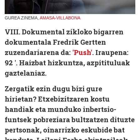
GUREA ZINEMA,
AMASA-VILLABONA
VIII. Dokumental zikloko bigarren
dokumentala Fredrik Gertten
zuzendariarena da:
'Push'
. Iraupena:
92 '. Haizbat hizkuntza, azpitituluak
gaztelaniaz.
Zergatik ezin dugu bizi gure
hirietan? Etxebizitzaren kostu
handiak eta munduko inbertsio-
funtsek pobreziara bultzatzen dituzte
pertsonak, oinarrizko eskubide bat