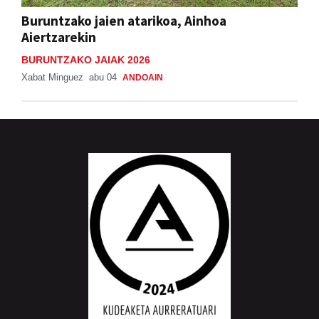
Buruntzako jaien atarikoa, Ainhoa
Aiertzarekin
BURUNTZAKO JAIAK 2026
Xabat Minguez
abu 04
ANDOAIN