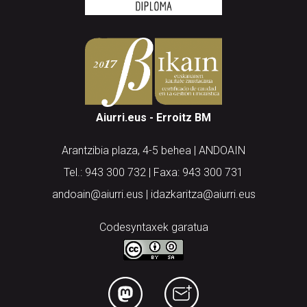
Aiurri.eus - Erroitz BM
Arantzibia plaza, 4-5 behea | ANDOAIN
Tel.: 943 300 732 | Faxa: 943 300 731
andoain@aiurri.eus | idazkaritza@aiurri.eus
Codesyntaxek garatua