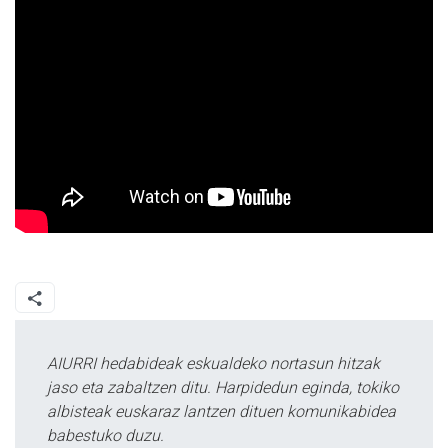
AIURRI hedabideak eskualdeko nortasun hitzak
jaso eta zabaltzen ditu. Harpidedun eginda, tokiko
albisteak euskaraz lantzen dituen komunikabidea
babestuko duzu.