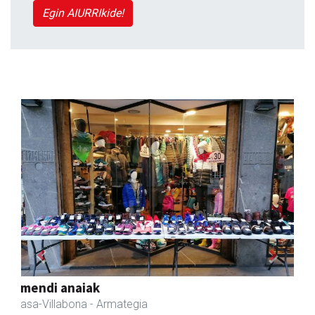
Egin AIURRIkide!
Previous
Next
Akam espazioa
Amasa-Villabona
- Arropa-dendak