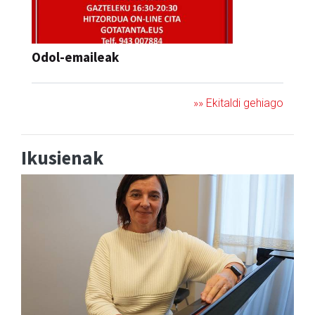
Odol-emaileak
»» Ekitaldi gehiago
Ikusienak