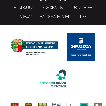
HONI BURUZ
LEGE OHARRA
PUBLIZITATEA
ARAUAK
HARREMANETARAKO
RSS