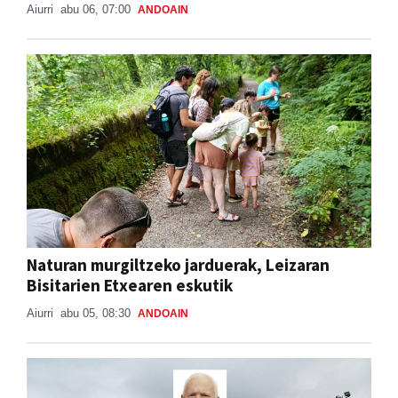
Aiurri
abu 06, 07:00
ANDOAIN
Naturan murgiltzeko jarduerak, Leizaran
Bisitarien Etxearen eskutik
Aiurri
abu 05, 08:30
ANDOAIN