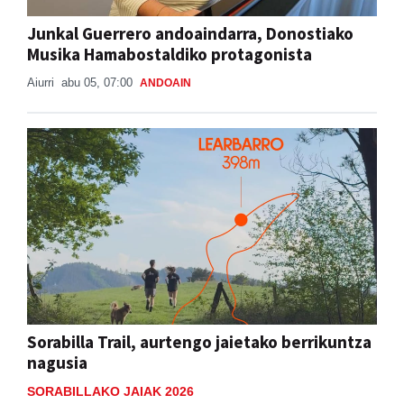
Junkal Guerrero andoaindarra, Donostiako
Musika Hamabostaldiko protagonista
Aiurri
abu 05, 07:00
ANDOAIN
Sorabilla Trail, aurtengo jaietako berrikuntza
nagusia
SORABILLAKO JAIAK 2026