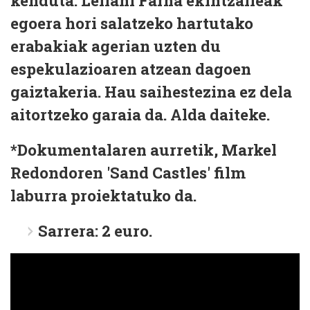
kenduta. Leilani Farha ekintzaileak
egoera hori salatzeko hartutako
erabakiak agerian uzten du
espekulazioaren atzean dagoen
gaiztakeria. Hau saihestezina ez dela
aitortzeko garaia da. Alda daiteke.
*Dokumentalaren aurretik, Markel
Redondoren 'Sand Castles' film
laburra proiektatuko da.
Sarrera: 2 euro.