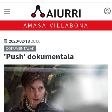
AMASA-VILLABONA
2020/02/18
20:00
DOKUMENTALAK
'Push' dokumentala