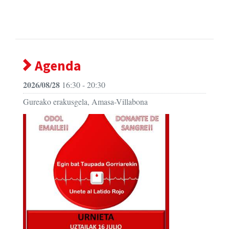
Agenda
2026/08/28
16:30 - 20:30
Gureako erakusgela, Amasa-Villabona