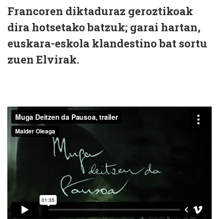
Francoren diktaduraz geroztikoak
dira hotsetako batzuk; garai hartan,
euskara-eskola klandestino bat sortu
zuen Elvirak.