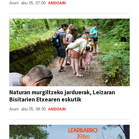
Aiurri
abu 05, 07:00
ANDOAIN
Naturan murgiltzeko jarduerak, Leizaran
Bisitarien Etxearen eskutik
Aiurri
abu 05, 08:30
ANDOAIN