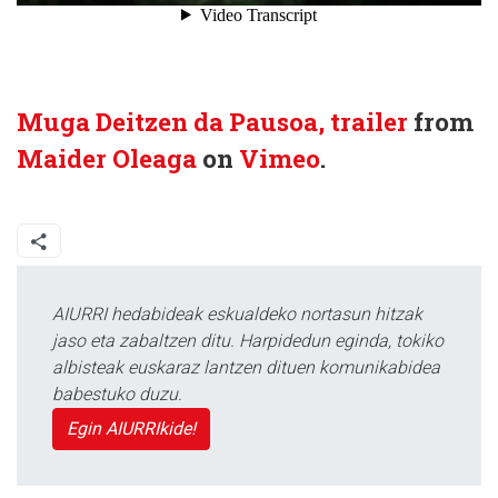
Muga Deitzen da Pausoa, trailer
from
Maider Oleaga
on
Vimeo
.
AIURRI hedabideak eskualdeko nortasun hitzak
jaso eta zabaltzen ditu. Harpidedun eginda, tokiko
albisteak euskaraz lantzen dituen komunikabidea
babestuko duzu.
Egin AIURRIkide!