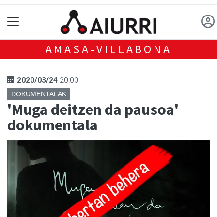
AMASA-VILLABONA
2020/03/24
20:00
DOKUMENTALAK
'Muga deitzen da pausoa'
dokumentala