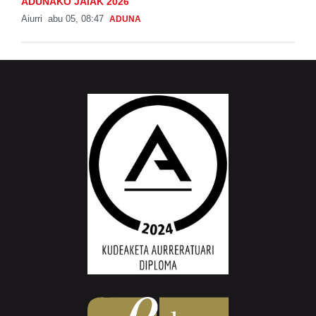
ADUNAKO JAIAK 2026
Aiurri
abu 05, 08:47
ADUNA