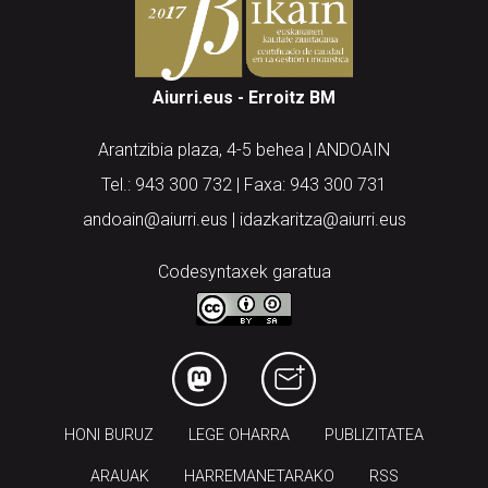
Aiurri.eus - Erroitz BM
Arantzibia plaza, 4-5 behea | ANDOAIN
Tel.: 943 300 732 | Faxa: 943 300 731
andoain@aiurri.eus | idazkaritza@aiurri.eus
Codesyntaxek garatua
HONI BURUZ
LEGE OHARRA
PUBLIZITATEA
ARAUAK
HARREMANETARAKO
RSS