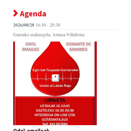
Agenda
2026/08/28
16:30 - 20:30
Gureako erakusgela, Amasa-Villabona
Odol-emaileak