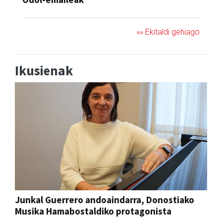
»» Ekitaldi gehiago
Ikusienak
Junkal Guerrero andoaindarra, Donostiako
Musika Hamabostaldiko protagonista