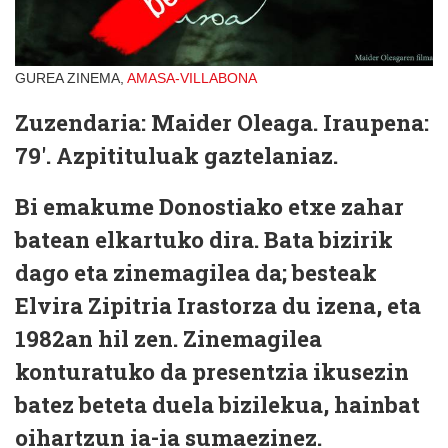
GUREA ZINEMA,
AMASA-VILLABONA
Zuzendaria: Maider Oleaga. Iraupena:
79'. Azpitituluak gaztelaniaz.
Bi emakume Donostiako etxe zahar
batean elkartuko dira. Bata bizirik
dago eta zinemagilea da; besteak
Elvira Zipitria Irastorza du izena, eta
1982an hil zen. Zinemagilea
konturatuko da presentzia ikusezin
batez beteta duela bizilekua, hainbat
oihartzun ia-ia sumaezinez.