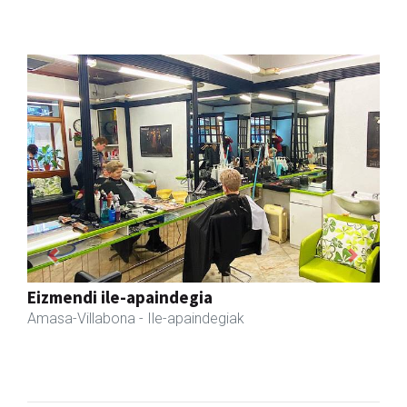
Previous
Next
Amasa kafetegia
Amasa-Villabona
- Gozotegiak