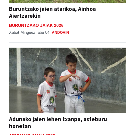
Buruntzako jaien atarikoa, Ainhoa
Aiertzarekin
BURUNTZAKO JAIAK 2026
Xabat Minguez
abu 04
ANDOAIN
Adunako jaien lehen txanpa, asteburu
honetan