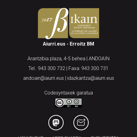
Aiurri.eus - Erroitz BM
Arantzibia plaza, 4-5 behea | ANDOAIN
Tel.: 943 300 732 | Faxa: 943 300 731
andoain@aiurri.eus | idazkaritza@aiurri.eus
Codesyntaxek garatua