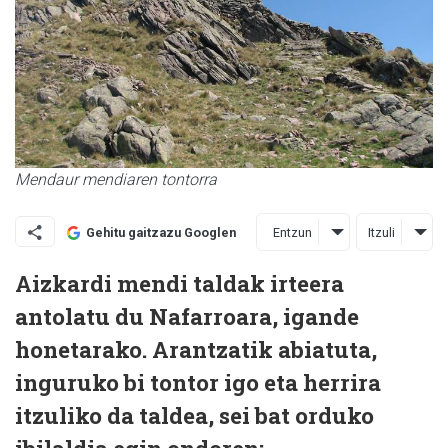
Mendaur mendiaren tontorra
Entzun
Itzuli
Gehitu gaitzazu Googlen
Aizkardi mendi taldak irteera
antolatu du Nafarroara, igande
honetarako. Arantzatik abiatuta,
inguruko bi tontor igo eta herrira
itzuliko da taldea, sei bat orduko