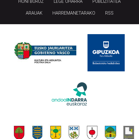
HONI BURUZ
LEGE OHARRA
PUBLIZITATEA
ARAUAK
HARREMANETARAKO
RSS