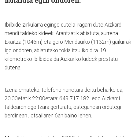
ibilaldia egin ondoren:
Ibilbide zirkularra egingo dutela iragarri dute Aizkardi
mendi taldeko kideek. Arantzatik abiatuta, aurrena
Ekaitza (1046m) eta gero Mendaurko (1132m) gailurrak
igo ondoren, abiatutako tokia itzuliko dira. 19
kilometroko ibilbidea da Aizkariko kideek prestatu
dutena.
Izena emateko, telefono honetara deitu beharko da,
20:00etatik 22:00etara: 649 717 182 edo Aizkardi
taldearen egoitzara gerturatu, ostegunean ordutegi
berdinean , otsailaren 6an baino lehen.