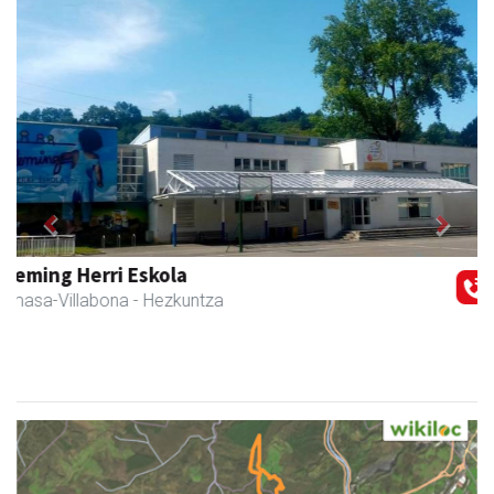
Previous
Next
Amane
Amasa-Villabona
- Arropa-dendak