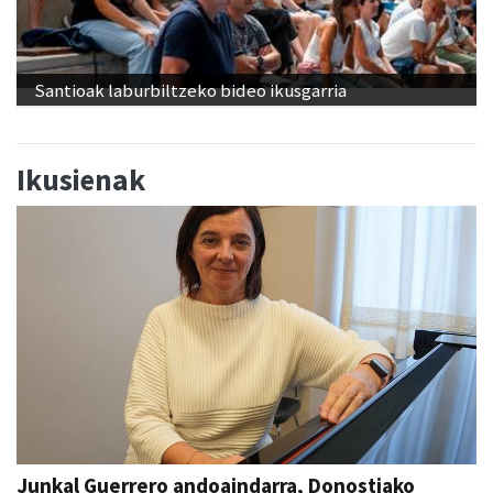
Santioak laburbiltzeko bideo ikusgarria
Ikusienak
Junkal Guerrero andoaindarra, Donostiako