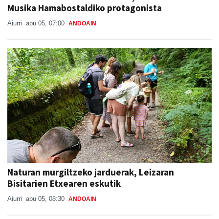
Musika Hamabostaldiko protagonista
Aiurri
abu 05, 07:00
ANDOAIN
Naturan murgiltzeko jarduerak, Leizaran
Bisitarien Etxearen eskutik
Aiurri
abu 05, 08:30
ANDOAIN