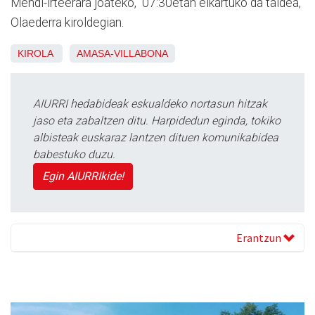
Mendi-irteerara joateko, 07:30etan elkartuko da taldea,
Olaederra kiroldegian.
KIROLA
AMASA-VILLABONA
AIURRI hedabideak eskualdeko nortasun hitzak
jaso eta zabaltzen ditu. Harpidedun eginda, tokiko
albisteak euskaraz lantzen dituen komunikabidea
babestuko duzu.
Egin AIURRIkide!
Erantzun