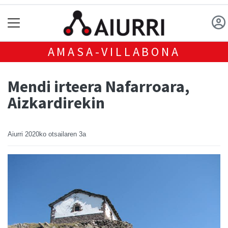
AMASA-VILLABONA
Mendi irteera Nafarroara,
Aizkardirekin
Aiurri
2020ko otsailaren 3a