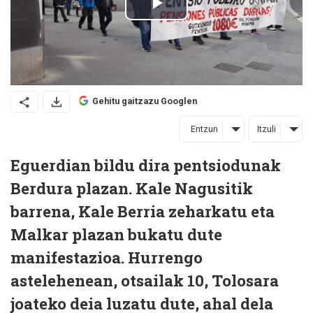
Gehitu gaitzazu Googlen
Entzun
Itzuli
Eguerdian bildu dira pentsiodunak
Berdura plazan. Kale Nagusitik
barrena, Kale Berria zeharkatu eta
Malkar plazan bukatu dute
manifestazioa. Hurrengo
astelehenean, otsailak 10, Tolosara
joateko deia luzatu dute, ahal dela