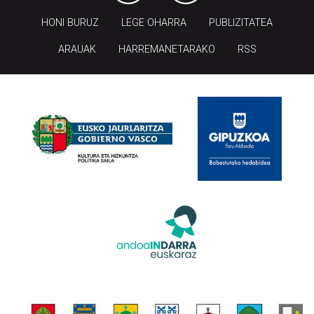
HONI BURUZ
LEGE OHARRA
PUBLIZITATEA
ARAUAK
HARREMANETARAKO
RSS