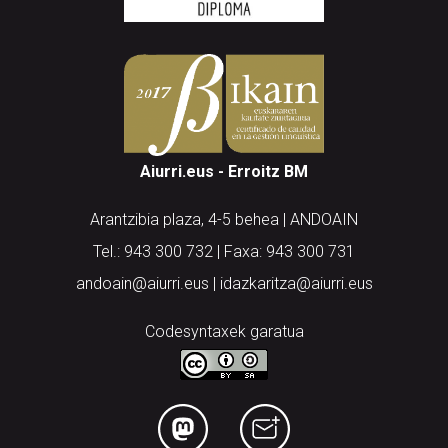
Aiurri.eus - Erroitz BM
Arantzibia plaza, 4-5 behea | ANDOAIN
Tel.: 943 300 732 | Faxa: 943 300 731
andoain@aiurri.eus | idazkaritza@aiurri.eus
Codesyntaxek garatua