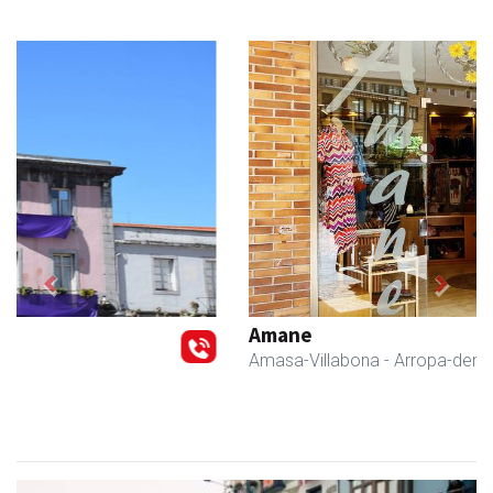
Previous
Next
Amane
Amasa-Villabona
- Arropa-dendak