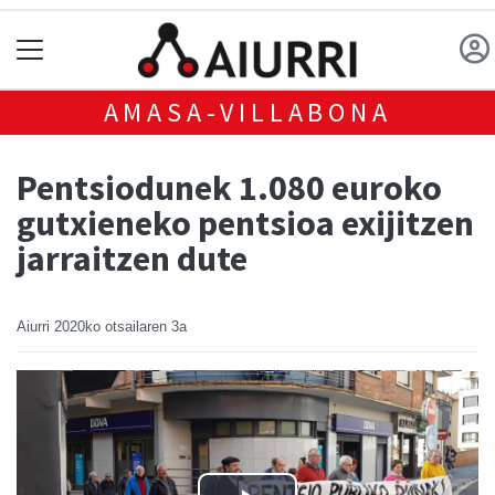
AMASA-VILLABONA
Pentsiodunek 1.080 euroko
gutxieneko pentsioa exijitzen
jarraitzen dute
Aiurri
2020ko otsailaren 3a