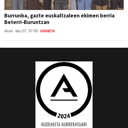
Burrunba, gazte euskaltzaleen ekimen berria
Beterri-Buruntzan
Aiurri
abu 07, 07:00
URNIETA