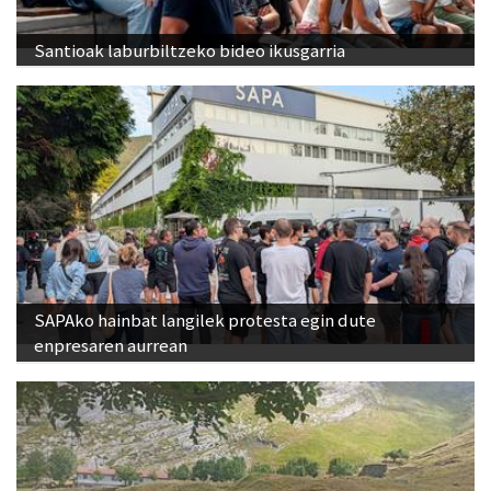
Santioak laburbiltzeko bideo ikusgarria
SAPAko hainbat langilek protesta egin dute
enpresaren aurrean