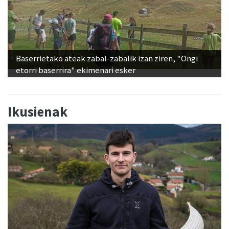
Baserrietako ateak zabal-zabalik izan ziren, "Ongi
etorri baserrira" ekimenari esker
Ikusienak