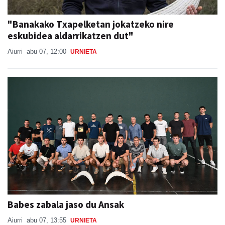
"Banakako Txapelketan jokatzeko nire
eskubidea aldarrikatzen dut"
Aiurri
abu 07, 12:00
URNIETA
Babes zabala jaso du Ansak
Aiurri
abu 07, 13:55
URNIETA