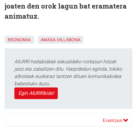
joaten den orok lagun bat eramatera
animatuz.
EKONOMIA
AMASA-VILLABONA
AIURRI hedabideak eskualdeko nortasun hitzak
jaso eta zabaltzen ditu. Harpidedun eginda, tokiko
albisteak euskaraz lantzen dituen komunikabidea
babestuko duzu.
Egin AIURRIkide!
Erantzun