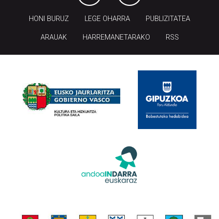
HONI BURUZ
LEGE OHARRA
PUBLIZITATEA
ARAUAK
HARREMANETARAKO
RSS