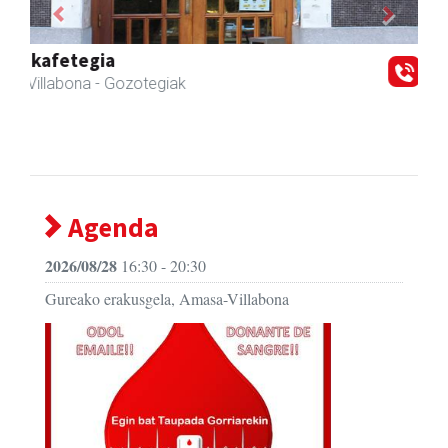
Previous
Next
Iraola aholkularitza
Amasa-Villabona
- Abokatuak
Agenda
2026/08/28
16:30 - 20:30
Gureako erakusgela, Amasa-Villabona