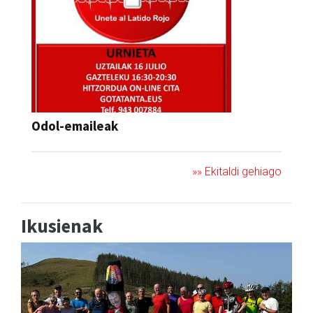
Odol-emaileak
»» Ekitaldi gehiago
Ikusienak