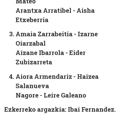
Mateo
Arantxa Arratibel - Aisha
Etxeberria
Amaia Zarrabeitia - Izarne
Oiarzabal
Aizane Ibarrola - Eider
Zubizarreta
Aiora Armendariz - Haizea
Salanueva
Nagore - Leire Galeano
Ezkerreko argazkia: Ibai Fernandez.