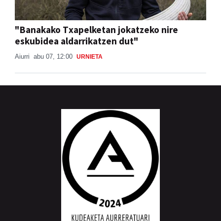
"Banakako Txapelketan jokatzeko nire
eskubidea aldarrikatzen dut"
Aiurri
abu 07, 12:00
URNIETA