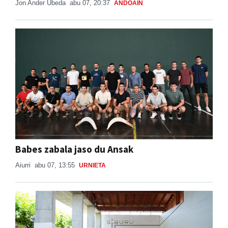
Jon Ander Ubeda
abu 07, 20:37
ANDOAIN
Babes zabala jaso du Ansak
Aiurri
abu 07, 13:55
URNIETA