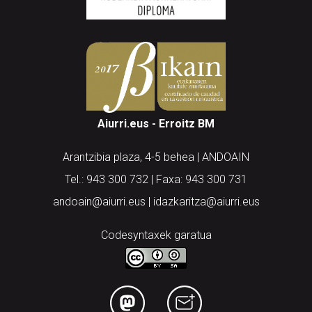
Aiurri.eus - Erroitz BM
Arantzibia plaza, 4-5 behea | ANDOAIN
Tel.: 943 300 732 | Faxa: 943 300 731
andoain@aiurri.eus | idazkaritza@aiurri.eus
Codesyntaxek garatua