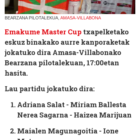
BEARZANA PILOTALEKUA,
AMASA-VILLABONA
Emakume Master Cup
txapelketako
eskuz binakako aurre kanporaketak
jokatuko dira Amasa-Villabonako
Bearzana pilotalekuan, 17:00etan
hasita.
Lau partidu jokatuko dira:
Adriana Salat - Miriam Ballesta
Nerea Sagarna - Haizea Marijuan
Maialen Magunagoitia - Ione