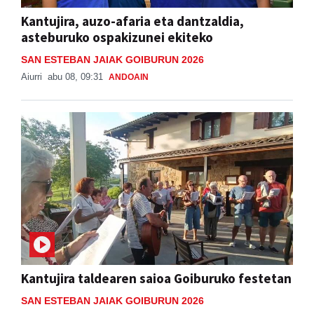
Kantujira, auzo-afaria eta dantzaldia,
asteburuko ospakizunei ekiteko
SAN ESTEBAN JAIAK GOIBURUN 2026
Aiurri
abu 08, 09:31
ANDOAIN
Kantujira taldearen saioa Goiburuko festetan
SAN ESTEBAN JAIAK GOIBURUN 2026