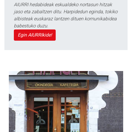
AIURRI hedabideak eskualdeko nortasun hitzak
jaso eta zabaltzen ditu. Harpidedun eginda, tokiko
albisteak euskaraz lantzen dituen komunikabidea
babestuko duzu.
Egin AIURRIkide!