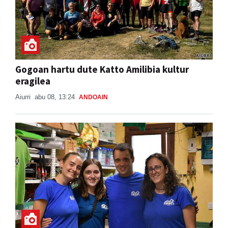
Gogoan hartu dute Katto Amilibia kultur
eragilea
Aiurri
abu 08, 13:24
ANDOAIN