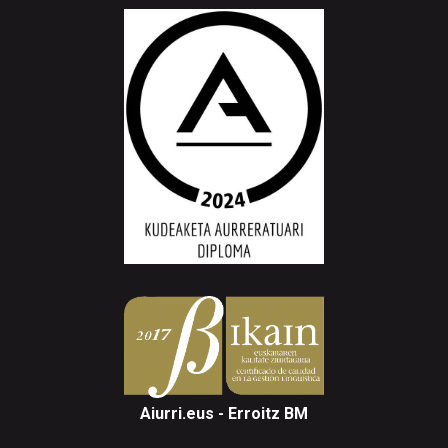
Aiurri.eus - Erroitz BM