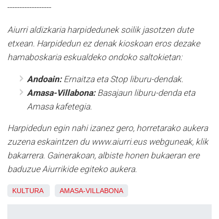
------------------
Aiurri aldizkaria harpidedunek soilik jasotzen dute
etxean. Harpidedun ez denak kioskoan eros dezake
hamaboskaria eskualdeko ondoko saltokietan:
Andoain:
Ernaitza eta Stop liburu-dendak.
Amasa-Villabona:
Basajaun liburu-denda eta
Amasa kafetegia.
Harpidedun egin nahi izanez gero, horretarako aukera
zuzena eskaintzen du www.aiurri.eus webguneak, klik
bakarrera. Gainerakoan, albiste honen bukaeran ere
baduzue Aiurrikide egiteko aukera.
KULTURA
AMASA-VILLABONA