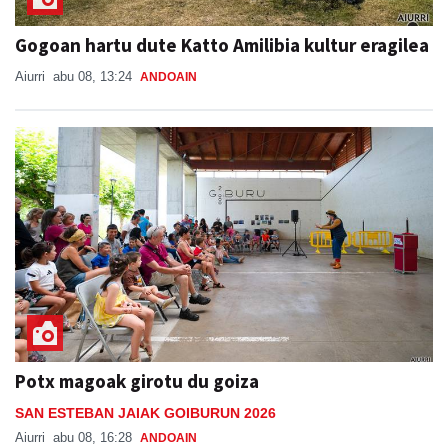
Gogoan hartu dute Katto Amilibia kultur eragilea
Aiurri
abu 08, 13:24
ANDOAIN
Potx magoak girotu du goiza
SAN ESTEBAN JAIAK GOIBURUN 2026
Aiurri
abu 08, 16:28
ANDOAIN