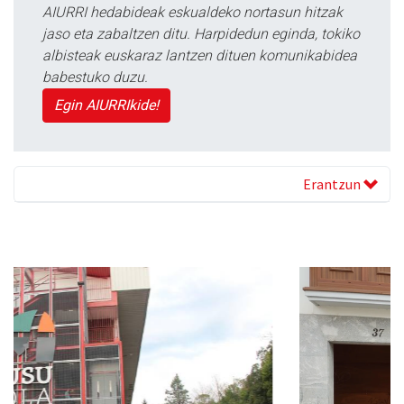
AIURRI hedabideak eskualdeko nortasun hitzak
jaso eta zabaltzen ditu. Harpidedun eginda, tokiko
albisteak euskaraz lantzen dituen komunikabidea
babestuko duzu.
Egin AIURRIkide!
Erantzun