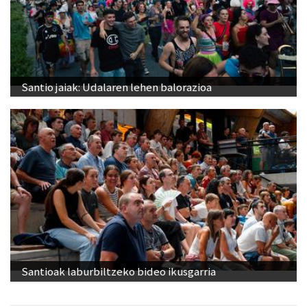
Santio jaiak: Udalaren lehen balorazioa
Santioak laburbiltzeko bideo ikusgarria