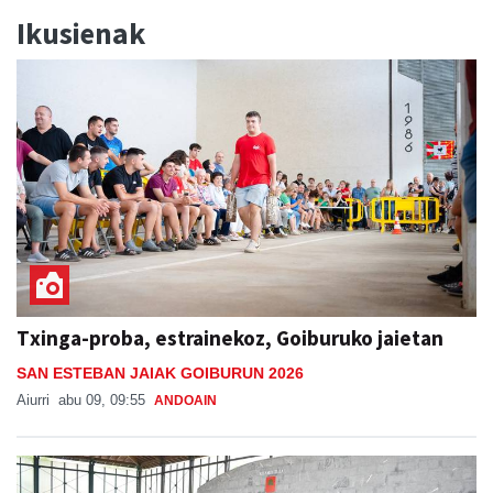
Ikusienak
Txinga-proba, estrainekoz, Goiburuko jaietan
SAN ESTEBAN JAIAK GOIBURUN 2026
Aiurri
abu 09, 09:55
ANDOAIN