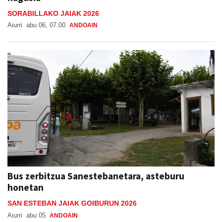
SORABILLAKO JAIAK 2026
Aiurri
abu 06, 07:00
ANDOAIN
Bus zerbitzua Sanestebanetara, asteburu
honetan
SAN ESTEBAN JAIAK GOIBURUN 2026
Aiurri
abu 05
ANDOAIN