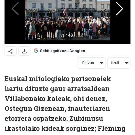
Gehitu gaitzazu Googlen
Entzun
Itzuli
Euskal mitologiako pertsonaiek
hartu dituzte gaur arratsaldean
Villabonako kaleak, ohi denez,
Ostegun Gizenean, inauteriaren
etorrera ospatzeko. Zubimusu
ikastolako kideak sorginez; Fleming