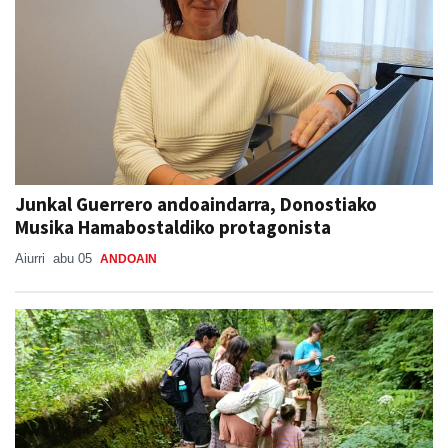
Junkal Guerrero andoaindarra, Donostiako
Musika Hamabostaldiko protagonista
Aiurri
abu 05
ANDOAIN