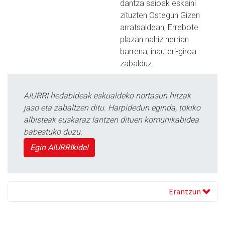
dantza saioak eskaini
zituzten Ostegun Gizen
arratsaldean, Errebote
plazan nahiz herrian
barrena, inauteri-giroa
zabalduz.
AIURRI hedabideak eskualdeko nortasun hitzak
jaso eta zabaltzen ditu. Harpidedun eginda, tokiko
albisteak euskaraz lantzen dituen komunikabidea
babestuko duzu.
Egin AIURRIkide!
Erantzun