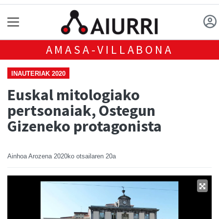
AMASA-VILLABONA
INAUTERIAK 2020
Euskal mitologiako
pertsonaiak, Ostegun
Gizeneko protagonista
Ainhoa Arozena
2020ko otsailaren 20a