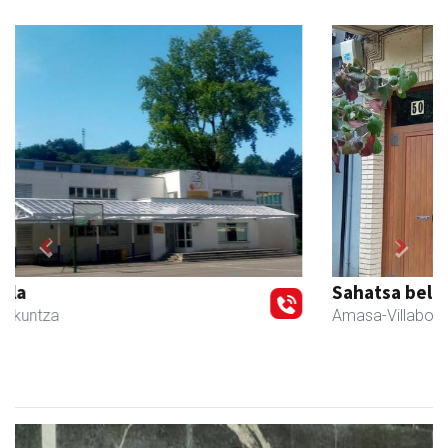
Previous
Next
Sahatsa belar-denda eta dietetika zentrua
Amasa-Villabona
- Belar-denda