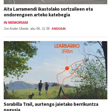
Aita Larramendi ikastolako sortzaileen eta
ondorengoen arteko katebegia
IN MEMORIAM
Jon Ander Ubeda
abu 06, 11:38
ANDOAIN
Sorabilla Trail, aurtengo jaietako berrikuntza
nagusia