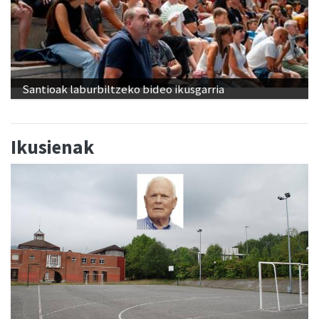
Santioak laburbiltzeko bideo ikusgarria
Ikusienak