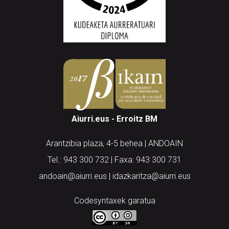
Aiurri.eus - Erroitz BM
Arantzibia plaza, 4-5 behea | ANDOAIN
Tel.: 943 300 732 | Faxa: 943 300 731
andoain@aiurri.eus | idazkaritza@aiurri.eus
Codesyntaxek garatua