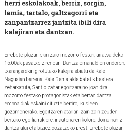
herri eskolakoak, berriz, sorgin,
lamia, tartalo, galtzagorri eta
zanpantzarrez jantzita ibili dira
kalejiran eta dantzan.
Errebote plazan ekin zaio mozorro festari, arratsaldeko
15:00ak pasatxo zirenean. Dantza emanaldien ondoren,
txarangarekin girotutako kalejira abiatu da Kale
Nagusian barrena. Kale Berria alde batetik bestera
zeharkatuta, Santio zahar egoitzaraino joan dira
mozorro festako protagonistak eta bertan dantza
emanaldiak eskaini dituzte berriro, ikusleen
gozamenerako. Egoitzaren atarian, zain-zain zeuden
bertako egoiliarrak ere, inauteriaren kolore, doinu nahiz
dantza alai eta biziez gozatzeko prest. Errebote plazan