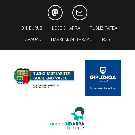
HONI BURUZ
LEGE OHARRA
PUBLIZITATEA
ARAUAK
HARREMANETARAKO
RSS