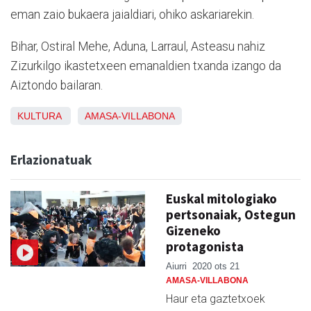
eman zaio bukaera jaialdiari, ohiko askariarekin.
Bihar, Ostiral Mehe, Aduna, Larraul, Asteasu nahiz
Zizurkilgo ikastetxeen emanaldien txanda izango da
Aiztondo bailaran.
KULTURA
AMASA-VILLABONA
Erlazionatuak
Euskal mitologiako
pertsonaiak, Ostegun
Gizeneko
protagonista
Aiurri
2020 ots 21
AMASA-VILLABONA
Haur eta gaztetxoek