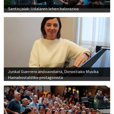
Santio jaiak: Udalaren lehen balorazioa
Junkal Guerrero andoaindarra, Donostiako Musika
Hamabostaldiko protagonista