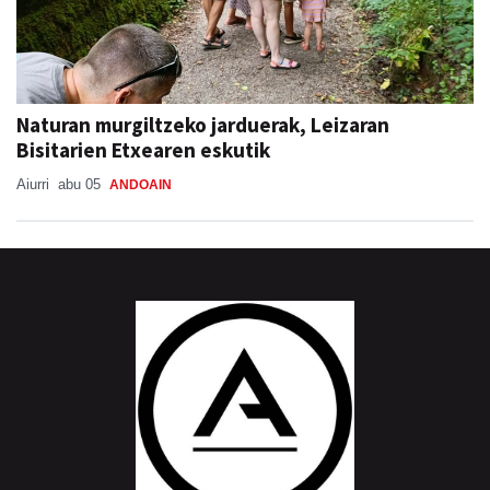
Naturan murgiltzeko jarduerak, Leizaran
Bisitarien Etxearen eskutik
Aiurri
abu 05
ANDOAIN