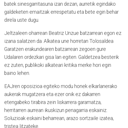
batek sinesgarritasuna izan dezan, aurretik egindako
galdeketen emaitzak errespetatu eta bete egin behar
direla uste dugu.
Jeltzaleen oharrean Beatriz Unzue batzarrean egon ez
izana salatzen da. Alkatea une horretan Tolosaldea
Garatzen erakundearen batzarrean zegoen gure
Udalaren ordezkari gisa lan egiten. Galdetzea besterik
ez zuten, publikoki alkateari kritika merke hori egin
baino lehen.
EAJren oposizioa egiteko modu honek elkarlanerako
aukerak mugatzera eta ezer onik ez dakarren
etengabeko tirabira zein liskarrera garamatza,
herritarren aurrean ikuskizun penagarria eskainiz.
Soluzioak eskaini beharrean, arazo sortzaile izatea,
tristea litzateke.