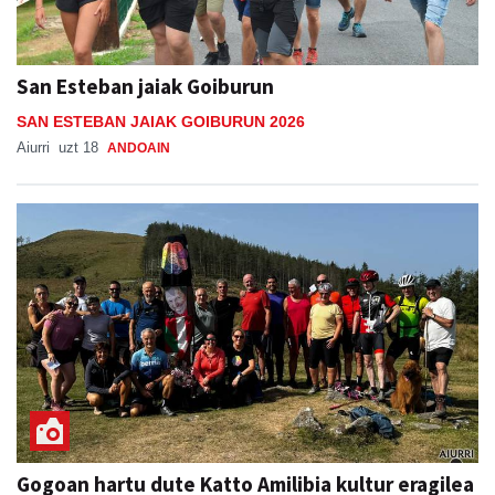
San Esteban jaiak Goiburun
SAN ESTEBAN JAIAK GOIBURUN 2026
Aiurri
uzt 18
ANDOAIN
Gogoan hartu dute Katto Amilibia kultur eragilea