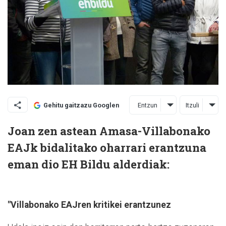
Entzun
Itzuli
Gehitu gaitzazu Googlen
Joan zen astean Amasa-Villabonako
EAJk bidalitako oharrari erantzuna
eman dio EH Bildu alderdiak:
"Villabonako EAJren kritikei erantzunez