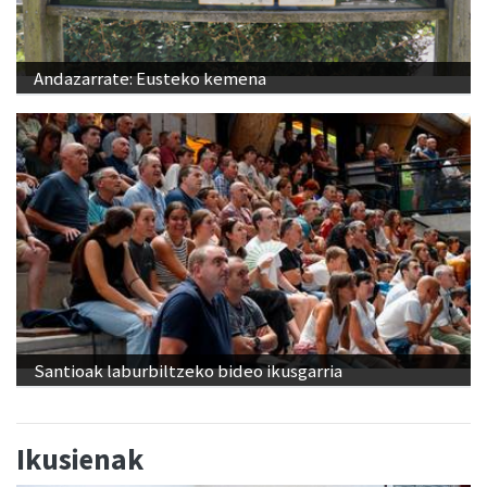
Andazarrate: Eusteko kemena
Santioak laburbiltzeko bideo ikusgarria
Ikusienak