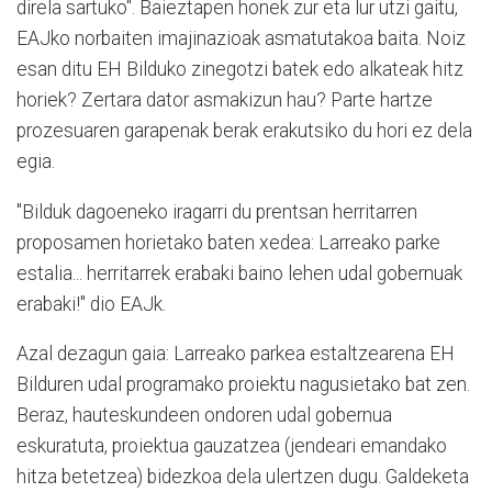
direla sartuko". Baieztapen honek zur eta lur utzi gaitu,
EAJko norbaiten imajinazioak asmatutakoa baita. Noiz
esan ditu EH Bilduko zinegotzi batek edo alkateak hitz
horiek? Zertara dator asmakizun hau? Parte hartze
prozesuaren garapenak berak erakutsiko du hori ez dela
egia.
"Bilduk dagoeneko iragarri du prentsan herritarren
proposamen horietako baten xedea: Larreako parke
estalia... herritarrek erabaki baino lehen udal gobernuak
erabaki!" dio EAJk.
Azal dezagun gaia: Larreako parkea estaltzearena EH
Bilduren udal programako proiektu nagusietako bat zen.
Beraz, hauteskundeen ondoren udal gobernua
eskuratuta, proiektua gauzatzea (jendeari emandako
hitza betetzea) bidezkoa dela ulertzen dugu. Galdeketa