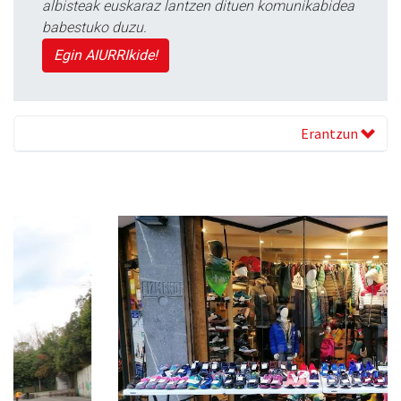
albisteak euskaraz lantzen dituen komunikabidea
babestuko duzu.
Egin AIURRIkide!
Erantzun