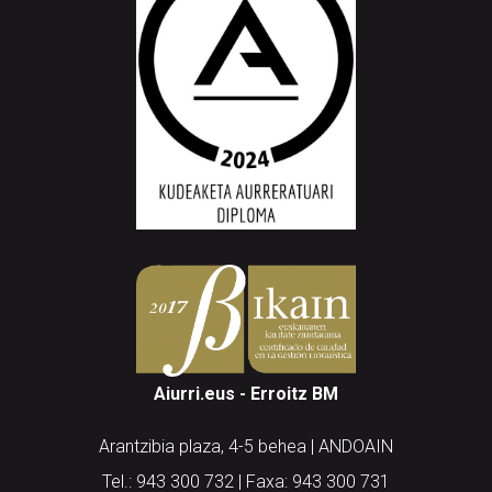
Aiurri.eus - Erroitz BM
Arantzibia plaza, 4-5 behea | ANDOAIN
Tel.: 943 300 732 | Faxa: 943 300 731