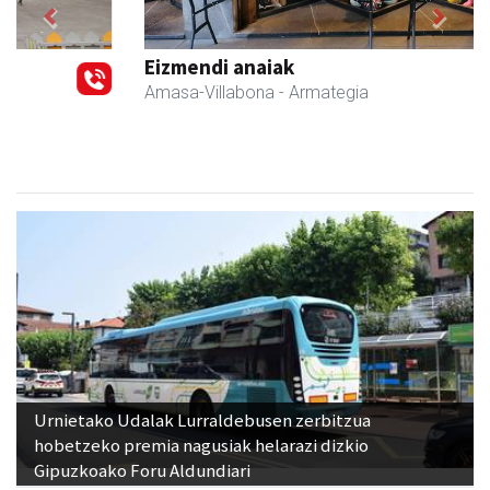
Previous
Next
Eizmendi anaiak
Amasa-Villabona
- Armategia
Urnietako Udalak Lurraldebusen zerbitzua
hobetzeko premia nagusiak helarazi dizkio
Gipuzkoako Foru Aldundiari