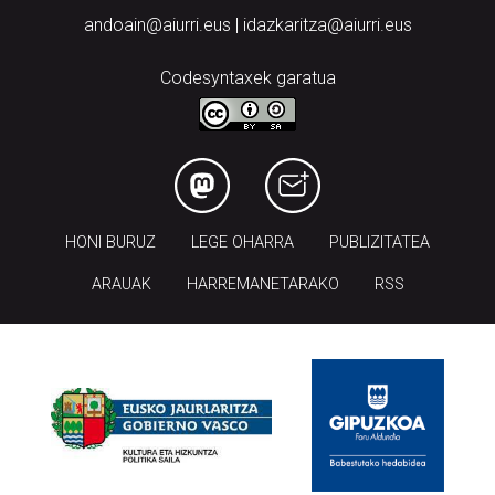
andoain@aiurri.eus | idazkaritza@aiurri.eus
Codesyntaxek garatua
HONI BURUZ
LEGE OHARRA
PUBLIZITATEA
ARAUAK
HARREMANETARAKO
RSS