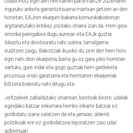
Udala inoiz egin den herritarren parte-hartze zuzenaren
inguruko ariketa garrantzitsuena martxan jartzen ari den
honetan, EAJren ekarpen bakarra komunikabideetan
argitaratutako kritikaz jositako oharra izan da. Herri gisa
erronka paregabea dugu aurrean eta EAJk guztia
lokaztu eta desitxuratu nahi izatea, tamalgarria
iruditzen zaigu. Bakoitzak ikusiko du zein den herri honi
egin nahi dion ekarpena, baina gu ez gara joko horretan
sartuko, gure indar eta gogo guztiak herri galdeketa
prozesua ondo garatzera eta herritarren ekarpenak
biltzera bideratu nahi ditugu eta.
Jeltzaleek zabaldutako oharrean, besteak beste, udalak
egindako batzar irekietara herriko elkarte batzuk ez
gonbidatu izana salatzen da eta jarraian, alderdi
politikoak ere ez gonbidatzea leporatzen zaio udal
gobernuari.