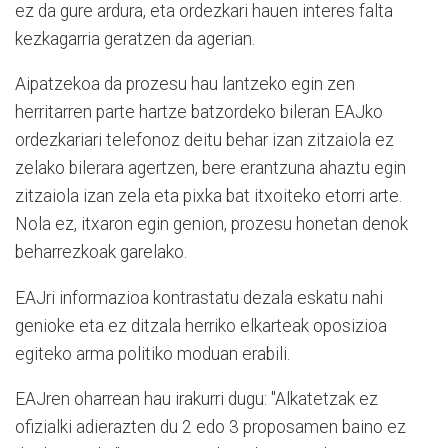
ez da gure ardura, eta ordezkari hauen interes falta
kezkagarria geratzen da agerian.
Aipatzekoa da prozesu hau lantzeko egin zen
herritarren parte hartze batzordeko bileran EAJko
ordezkariari telefonoz deitu behar izan zitzaiola ez
zelako bilerara agertzen, bere erantzuna ahaztu egin
zitzaiola izan zela eta pixka bat itxoiteko etorri arte.
Nola ez, itxaron egin genion, prozesu honetan denok
beharrezkoak garelako.
EAJri informazioa kontrastatu dezala eskatu nahi
genioke eta ez ditzala herriko elkarteak oposizioa
egiteko arma politiko moduan erabili.
EAJren oharrean hau irakurri dugu: "Alkatetzak ez
ofizialki adierazten du 2 edo 3 proposamen baino ez