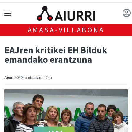
AMASA-VILLABONA
EAJren kritikei EH Bilduk
emandako erantzuna
Aiurri
2020ko otsailaren 24a