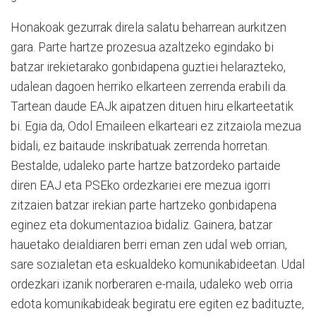
Honakoak gezurrak direla salatu beharrean aurkitzen
gara. Parte hartze prozesua azaltzeko egindako bi
batzar irekietarako gonbidapena guztiei helarazteko,
udalean dagoen herriko elkarteen zerrenda erabili da.
Tartean daude EAJk aipatzen dituen hiru elkarteetatik
bi. Egia da, Odol Emaileen elkarteari ez zitzaiola mezua
bidali, ez baitaude inskribatuak zerrenda horretan.
Bestalde, udaleko parte hartze batzordeko partaide
diren EAJ eta PSEko ordezkariei ere mezua igorri
zitzaien batzar irekian parte hartzeko gonbidapena
eginez eta dokumentazioa bidaliz. Gainera, batzar
hauetako deialdiaren berri eman zen udal web orrian,
sare sozialetan eta eskualdeko komunikabideetan. Udal
ordezkari izanik norberaren e-maila, udaleko web orria
edota komunikabideak begiratu ere egiten ez badituzte,