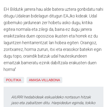
EH Bildutik jarrera hau alde batera uztera gonbidatu nahi
ditugu Udalean bidelagun ditugun EAJko kideak. Udal
gobernuko jardunean zer hobetu asko dugu, kritika
egitea normala eta zilegi da, baina ez dugu jarrera
eraikitzailea duen oposizioa ikusten eta horrek ez du
laguntzen herritarrentzat lan hobea egiten. Oraingoz,
zoritxarrez, horma zurrun, itxi eta erasokor batekin egin
dugu topo, oraindik batzuk udal hauteskundeen
emaitzak barneratu ezinik dabiltzala erakusten duen
horma"
POLITIKA
AMASA-VILLABONA
AIURRI hedabideak eskualdeko nortasun hitzak
jaso eta zabaltzen ditu. Harpidedun eginda, tokiko