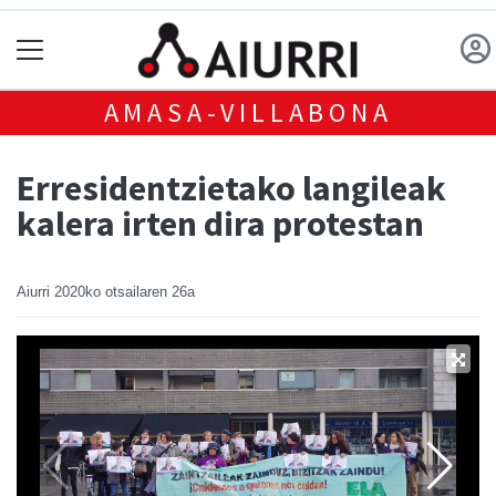
AMASA-VILLABONA
Erresidentzietako langileak
kalera irten dira protestan
Aiurri
2020ko otsailaren 26a