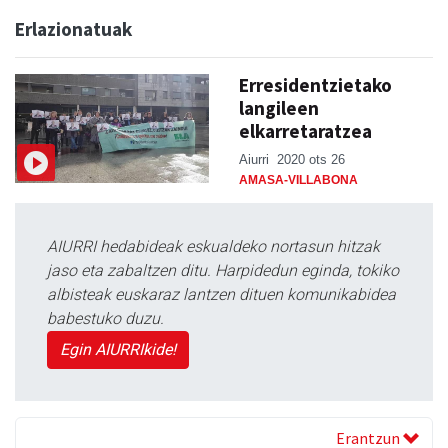
Erlazionatuak
Erresidentzietako
langileen
elkarretaratzea
Aiurri
2020 ots 26
AMASA-VILLABONA
AIURRI hedabideak eskualdeko nortasun hitzak
jaso eta zabaltzen ditu. Harpidedun eginda, tokiko
albisteak euskaraz lantzen dituen komunikabidea
babestuko duzu.
Egin AIURRIkide!
Erantzun