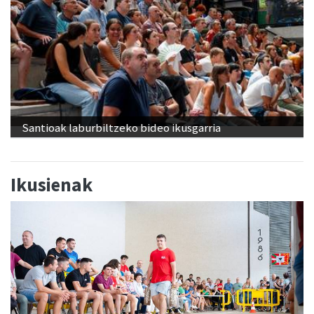
Santioak laburbiltzeko bideo ikusgarria
Ikusienak