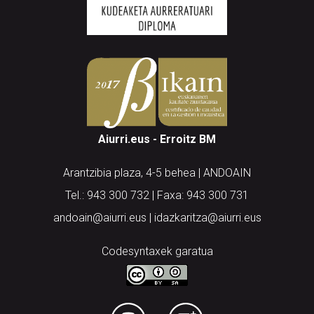
Aiurri.eus - Erroitz BM
Arantzibia plaza, 4-5 behea | ANDOAIN
Tel.: 943 300 732 | Faxa: 943 300 731
andoain@aiurri.eus | idazkaritza@aiurri.eus
Codesyntaxek garatua