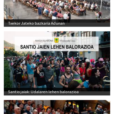
Txekor Jateko bazkaria Adunan
Santio jaiak: Udalaren lehen balorazioa