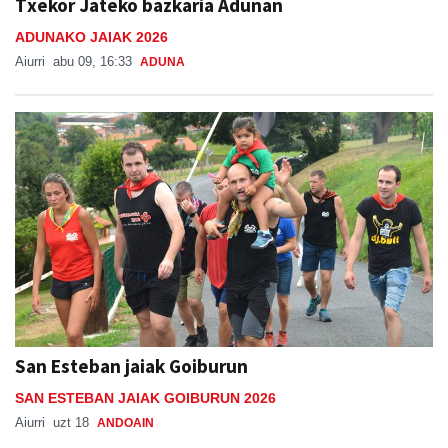
Txekor Jateko bazkaria Adunan
ADUNAKO JAIAK 2026
Aiurri
abu 09, 16:33
ADUNA
San Esteban jaiak Goiburun
SAN ESTEBAN JAIAK GOIBURUN 2026
Aiurri
uzt 18
ANDOAIN