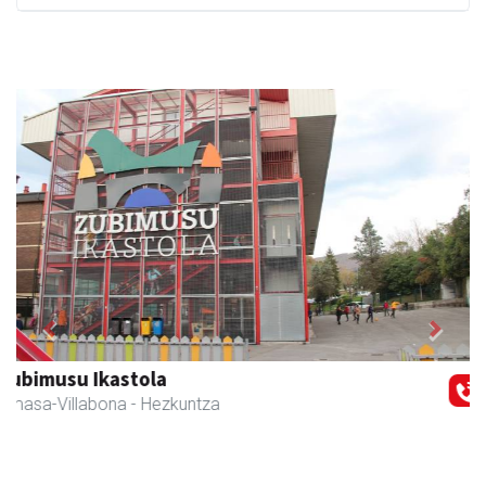
Previous
Next
Eizmendi anaiak
Amasa-Villabona
- Armategia