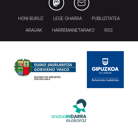
HONI BURUZ
LEGE OHARRA
PUBLIZITATEA
ARAUAK
HARREMANETARAKO
RSS