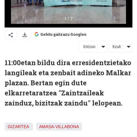
Gehitu gaitzazu Googlen
Entzun
Itzuli
11:00etan bildu dira erresidentzietako
langileak eta zenbait adineko Malkar
plazan. Bertan egin dute
elkarretaratzea "Zaintzaileak
zainduz, bizitzak zaindu" lelopean.
GIZARTEA
AMASA-VILLABONA