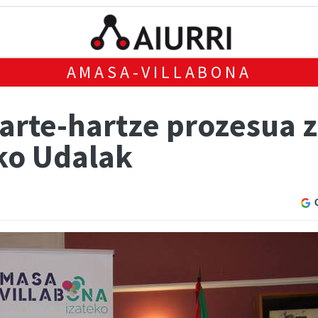
AMASA-VILLABONA
arte-hartze prozesua 
ko Udalak