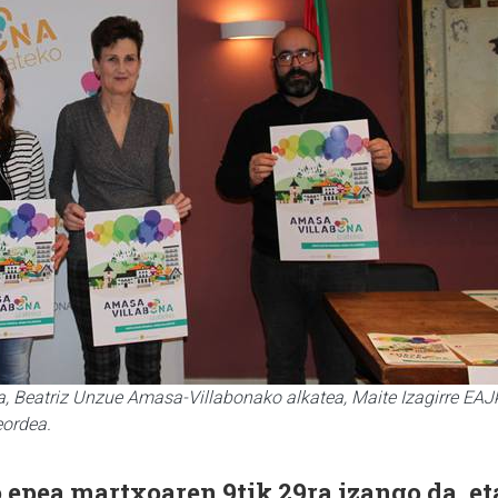
a, Beatriz Unzue Amasa-Villabonako alkatea, Maite Izagirre EAJ
eordea.
epea martxoaren 9tik 29ra izango da, et