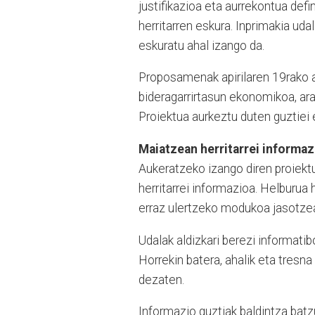
justifikazioa eta aurrekontua defi
herritarren eskura. Inprimakia ud
eskuratu ahal izango da.
Proposamenak apirilaren 19rako au
bideragarrirtasun ekonomikoa, ar
Proiektua aurkeztu duten guztiei
Maiatzean herritarrei informaz
Aukeratzeko izango diren proiek
herritarrei informazioa. Helburua 
erraz ulertzeko modukoa jasotzea
Udalak aldizkari berezi informatib
Horrekin batera, ahalik eta tresna 
dezaten.
Informazio guztiak baldintza batz