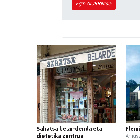
Egin AIURRIkide!
Sahatsa belar-denda eta
Flemi
dietetika zentrua
Amasa