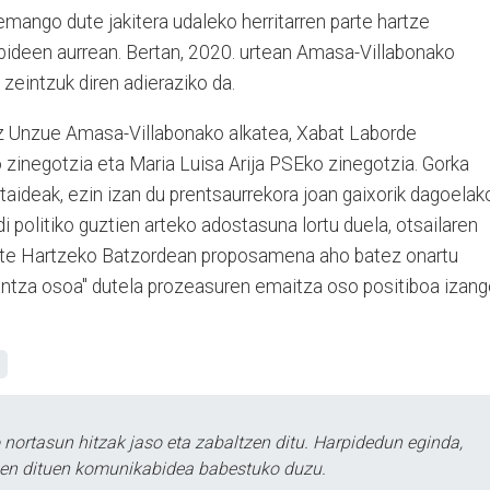
mango dute jakitera udaleko herritarren parte hartze
bideen aurrean. Bertan, 2020. urtean Amasa-Villabonako
 zeintzuk diren adieraziko da.
iz Unzue Amasa-Villabonako alkatea, Xabat Laborde
 zinegotzia eta Maria Luisa Arija PSEko zinegotzia. Gorka
taideak, ezin izan du prentsaurrekora joan gaixorik dagoelak
 politiko guztien arteko adostasuna lortu duela, otsailaren
rte Hartzeko Batzordean proposamena aho batez onartu
iantza osoa" dutela prozeasuren emaitza oso positiboa izan
ortasun hitzak jaso eta zabaltzen ditu. Harpidedun eginda,
tzen dituen komunikabidea babestuko duzu.