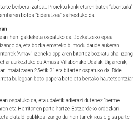
tarte berbera izatea... Proiektu konkreturen batek “abantaila”
erritarren botoa “bideratzea” saihestuko da.
ran
tean, herri galdeketa ospatuko da. Bozkatzeko epea
 izango da, eta bozka emateko bi modu daude aukeran.
ritarrek 'Amavi' izeneko app-aren bitartez bozkatu ahal izan
zehar aurkeztuko du Amasa-Villabonako Udalak. Bigarrenik,
an, maiatzaren 25etik 31era bitartez ospatuko da. Bide
 arreta bulegoan boto-papera bete eta bertako hautetsontzia
an ospatuko da, eta udaletik adierazi dutenez "berme
iaren eta Herritarren parte hartze Batzordeko ordezkari
ta ekitaldi publikoa izango da, herritarrek ikusle gisa parte