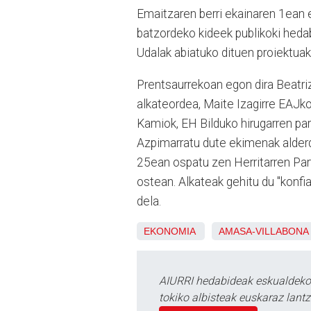
Emaitzaren berri ekainaren 1ean e
batzordeko kideek publikoki heda
Udalak abiatuko dituen proiektuak
Prentsaurrekoan egon dira Beatr
alkateordea, Maite Izagirre EAJko
Kamiok, EH Bilduko hirugarren par
Azpimarratu dute ekimenak alderdi
25ean ospatu zen Herritarren Pa
ostean. Alkateak gehitu du "konf
dela.
EKONOMIA
AMASA-VILLABONA
AIURRI hedabideak eskualdeko n
tokiko albisteak euskaraz lan