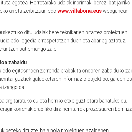
nituta egotea. Horretarako udalak inprimaki berezi bat jarriko
aleko arreta zerbitzuan edo
www.villabona.eus
webgunean
rkeztuko ditu udalak bere teknikarien bitartez proiektuen
audia edo legedia errespetatzen duen eta abar egiaztatuz.
 erantzun bat emango zaie.
ioa zabaldu
tu edo egitasmoen zerrenda erabakita ondoren zabalduko za
herritar guztiek galdeketaren informazio objektibo, garden et
 izango da.
oa argitaratuko du eta herriko etxe guztietara banatuko du.
eraginkorrenak erabiliko dira herritarrek prozesuaren berri iz
uk beteko dituzte, hala nola proiektuen azalpenen