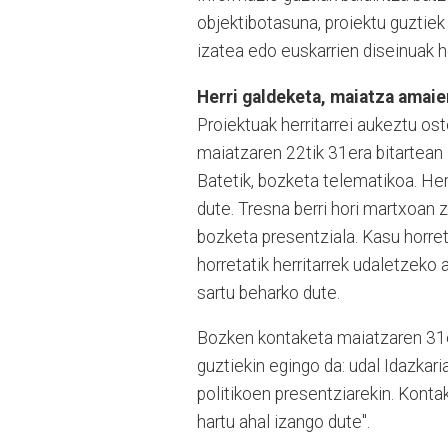
objektibotasuna, proiektu guztiek 
izatea edo euskarrien diseinuak h
Herri galdeketa, maiatza amaie
Proiektuak herritarrei aukeztu os
maiatzaren 22tik 31era bitartean
Batetik, bozketa telematikoa. Her
dute. Tresna berri hori martxoan 
bozketa presentziala. Kasu horret
horretatik herritarrek udaletzeko
sartu beharko dute.
Bozken kontaketa maiatzaren 31e
guztiekin egingo da: udal Idazkar
politikoen presentziarekin. Kontake
hartu ahal izango dute".