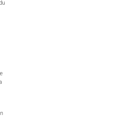
 du
ie
a
an