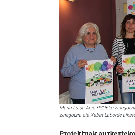
Maria Luisa Arija PSOEko zinegotzi
zinegotzia eta Xabat Laborde alkat
Proiektuak aurkezteko 