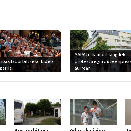
SAPAko hainbat langilek
tioak laburbiltzeko bideo
protesta egin dute enpres
garria
aurrean
Bus zerbitzua
Adunako jaien
Ju