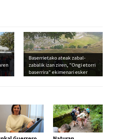
Baserrietako ateak zabal-
aren
zabalik izan ziren, "Ongi etorri
baserrira" ekimenari esker
nkal Guerrero
Naturan