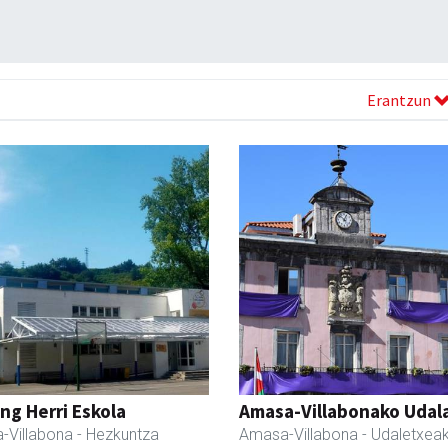
Erantzun
ng Herri Eskola
Amasa-Villabonako Udal
-Villabona
- Hezkuntza
Amasa-Villabona
- Udaletxea