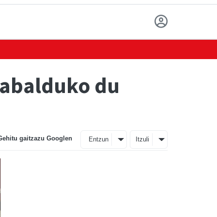
zabalduko du
Gehitu gaitzazu Googlen
Entzun
Itzuli