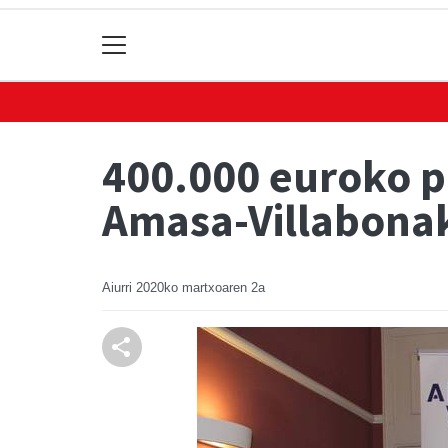
400.000 euroko p
Amasa-Villabona
Aiurri
2020ko martxoaren 2a