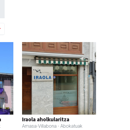
a
Iraola aholkularitza
k
Amasa-Villabona
- Abokatuak