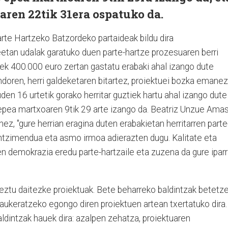
aren 22tik 31era ospatuko da.
rte Hartzeko Batzordeko partaideak bildu dira
etan udalak garatuko duen parte-hartze prozesuaren berri
rek 400.000 euro zertan gastatu erabaki ahal izango dute
doren, herri galdeketaren bitartez, proiektuei bozka emanez
en 16 urtetik gorako herritar guztiek hartu ahal izango dute
 epea martxoaren 9tik 29 arte izango da. Beatriz Unzue Ama
ez, "gure herrian eragina duten erabakietan herritarren parte
tzimendua eta asmo irmoa adierazten dugu. Kalitate eta
 demokrazia eredu parte-hartzaile eta zuzena da gure iparra
keztu daitezke proiektuak. Bete beharreko baldintzak betetz
aukeratzeko egongo diren proiektuen artean txertatuko dira.
intzak hauek dira: azalpen zehatza, proiektuaren