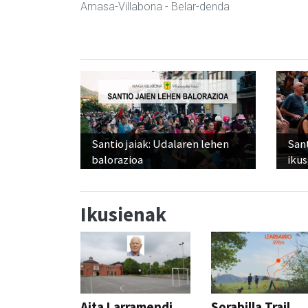
Amasa-Villabona
- Belar-denda
Santio jaiak: Udalaren lehen
San
balorazioa
ikus
Ikusienak
Aita Larramendi
Sorabilla Trail,