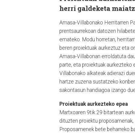
herri galdeketa maiatz
Amasa-Villabonako Herritarren Pa
prentsaurrekoan datozen hilabete
emateko. Modu horretan, herritar
beren proiektuak aurkeztuz eta on
Amasa-Villabonan erroldatuta daud
parte, eta proiektuak aurkezteko
Villabonako alkateak adierazi duen
hartze zuzena sustatzeko konben
sakontasun handiagoa izango duen
Proiektuak aurkezteko epea
Martxoaren 9tik 29 bitartean aur
dituzten proiektu proposamenak, 
Proposamenek bete beharreko bald