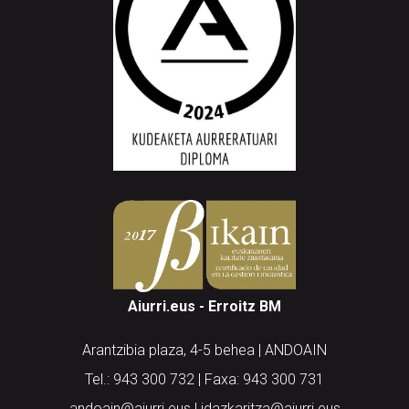
Aiurri.eus - Erroitz BM
Arantzibia plaza, 4-5 behea | ANDOAIN
Tel.: 943 300 732 | Faxa: 943 300 731
andoain@aiurri.eus | idazkaritza@aiurri.eus