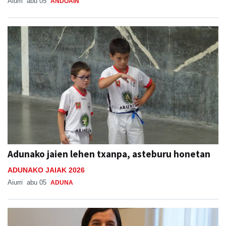
Aiurri
abu 05
ANDOAIN
Adunako jaien lehen txanpa, asteburu honetan
ADUNAKO JAIAK 2026
Aiurri
abu 05
ADUNA