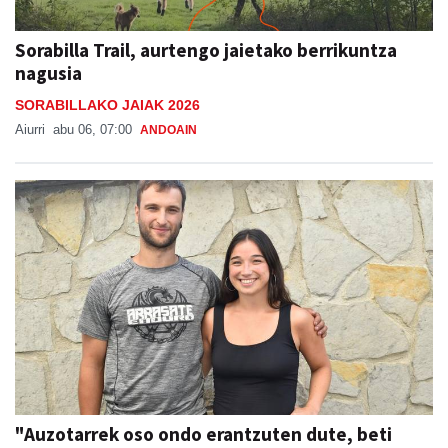
Sorabilla Trail, aurtengo jaietako berrikuntza
nagusia
SORABILLAKO JAIAK 2026
Aiurri
abu 06, 07:00
ANDOAIN
"Auzotarrek oso ondo erantzuten dute, beti