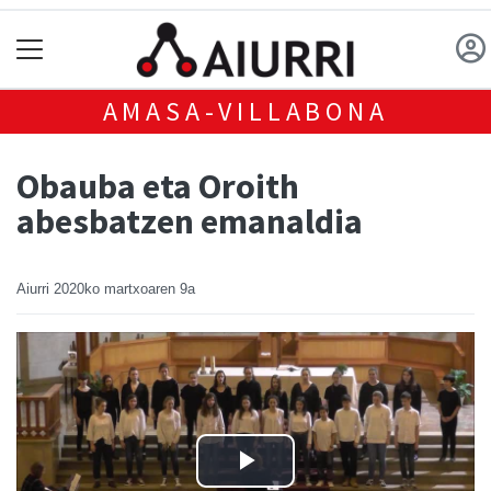
AMASA-VILLABONA
Obauba eta Oroith
abesbatzen emanaldia
Aiurri
2020ko martxoaren 9a