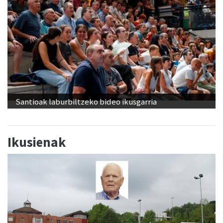
Santioak laburbiltzeko bideo ikusgarria
Ikusienak