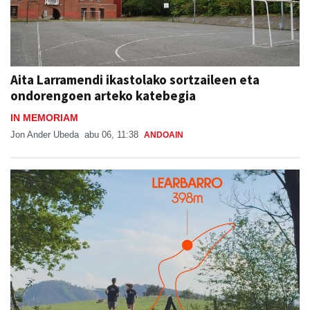
Aita Larramendi ikastolako sortzaileen eta
ondorengoen arteko katebegia
IN MEMORIAM
Jon Ander Ubeda
abu 06, 11:38
ANDOAIN