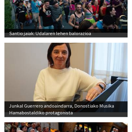
Santio jaiak: Udalaren lehen balorazioa
Junkal Guerrero andoaindarra, Donostiako Musika
Hamabostaldiko protagonista