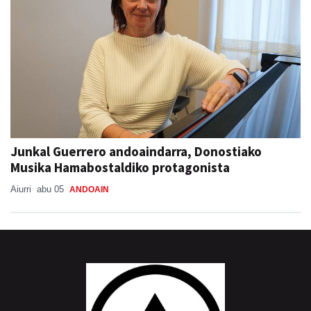
Junkal Guerrero andoaindarra, Donostiako
Musika Hamabostaldiko protagonista
Aiurri
abu 05
ANDOAIN