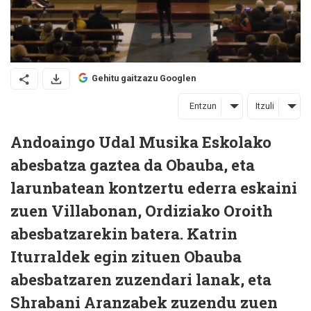
Gehitu gaitzazu Googlen
Entzun
Itzuli
Andoaingo Udal Musika Eskolako
abesbatza gaztea da Obauba, eta
larunbatean kontzertu ederra eskaini
zuen Villabonan, Ordiziako Oroith
abesbatzarekin batera. Katrin
Iturraldek egin zituen Obauba
abesbatzaren zuzendari lanak, eta
Shrabani Aranzabek zuzendu zuen