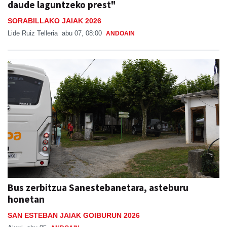
daude laguntzeko prest"
SORABILLAKO JAIAK 2026
Lide Ruiz Telleria
abu 07, 08:00
ANDOAIN
Bus zerbitzua Sanestebanetara, asteburu
honetan
SAN ESTEBAN JAIAK GOIBURUN 2026