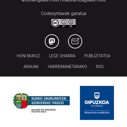
Codesyntaxek garatua
HONI BURUZ
LEGE OHARRA
PUBLIZITATEA
ARAUAK
HARREMANETARAKO
RSS