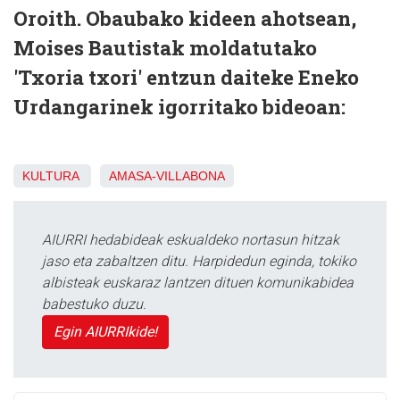
Oroith. Obaubako kideen ahotsean,
Moises Bautistak moldatutako
'Txoria txori' entzun daiteke Eneko
Urdangarinek igorritako bideoan:
KULTURA
AMASA-VILLABONA
AIURRI hedabideak eskualdeko nortasun hitzak
jaso eta zabaltzen ditu. Harpidedun eginda, tokiko
albisteak euskaraz lantzen dituen komunikabidea
babestuko duzu.
Egin AIURRIkide!