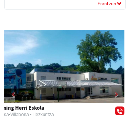
Erantzun
Previous
Next
Amasa kafetegia
Amasa-Villabona
- Gozotegiak